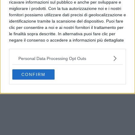
ricavare informazioni sul pubblico e anche per sviluppare e
migliorare i prodotti. Con la tua autorizzazione noi e i nostri
fornitori possiamo utilizzare dati precisi di geolocalizzazione e
PUBBLICITÀ
identificazione tramite la scansione del dispositivo. Puoi fare
clic per consentire a noi e ai nostri fornitori il trattamento per
le finalità sopra descritte. In alternativa puoi fare clic per
negare il consenso o accedere a informazioni più dettagliate
e modificare le tue preferenze prima di acconsentire.
Si rende noto che alcuni trattamenti dei dati personali
Personal Data Processing Opt Outs
possono non richiedere il tuo consenso, ma hai il diritto di
opporti a tale trattamento. Le tue preferenze si
applicheranno solo a questo sito web. Puoi modificare le tue
CONFIRM
preferenze in qualsiasi momento ritornando su questo sito o
consultando la nostra
informativa sulla riservatezza
.