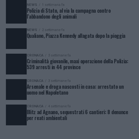
NEWS
1 settimana fa
Polizia di Stato, al via la campagna contro
l’abbandono degli animali
NEWS
2 settimane fa
Qualiano, Piazza Kennedy allagata dopo la pioggia
CRONACA
3 settimane fa
Criminalità giovanile, maxi operazione della Polizia:
539 arresti in 44 province
CRONACA
3 settimane fa
Arsenale e droga nascosti in casa: arrestato un
uomo nel Napoletano
CRONACA
4 settimane fa
Blitz ad Agnano, sequestrati 6 cantieri: 8 denunce
per reati ambientali