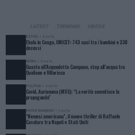
LATEST
TRENDING
VIDEOS
ESTERI
4 ore fa
Ebola in Congo, UNICEF: 743 casi tra i bambini e 330
decessi
NEWS
4 ore fa
Guasto all’Acquedotto Campano, stop all’acqua tra
Qualiano e Villaricca
POLITICA
4 ore fa
Covid, Auriemma (M5S): “La verità smentisce la
propaganda”
ENTERTAINMENT
5 ore fa
“Nemesi americana”, il nuovo thriller di Raffaele
Casolaro tra Napoli e Stati Uniti