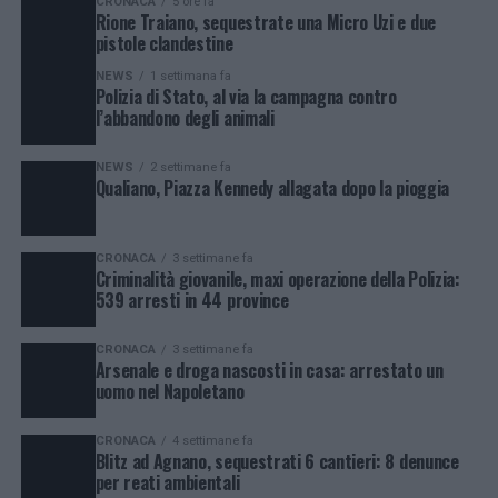
CRONACA
5 ore fa
Rione Traiano, sequestrate una Micro Uzi e due
pistole clandestine
NEWS
1 settimana fa
Polizia di Stato, al via la campagna contro
l’abbandono degli animali
NEWS
2 settimane fa
Qualiano, Piazza Kennedy allagata dopo la pioggia
CRONACA
3 settimane fa
Criminalità giovanile, maxi operazione della Polizia:
539 arresti in 44 province
CRONACA
3 settimane fa
Arsenale e droga nascosti in casa: arrestato un
uomo nel Napoletano
CRONACA
4 settimane fa
Blitz ad Agnano, sequestrati 6 cantieri: 8 denunce
per reati ambientali