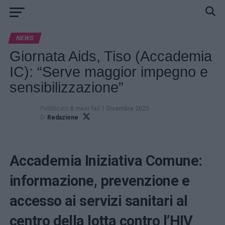
NEWS
Giornata Aids, Tiso (Accademia
IC): “Serve maggior impegno e
sensibilizzazione”
Pubblicato
8 mesi fa
il
1 Dicembre 2025
Di
Redazione
Accademia Iniziativa Comune:
informazione, prevenzione e
accesso ai servizi sanitari al
centro della lotta contro l’HIV