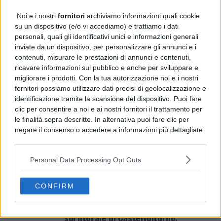
ogni forma di criminalità.”
Noi e i nostri
fornitori
archiviamo informazioni quali cookie
su un dispositivo (e/o vi accediamo) e trattiamo i dati
personali, quali gli identificativi unici e informazioni generali
Durante l’incontro, il Generale ha anche 
inviate da un dispositivo, per personalizzare gli annunci e i
raggiunti, lodando l’impegno nel contras
contenuti, misurare le prestazioni di annunci e contenuti,
ricavare informazioni sul pubblico e anche per sviluppare e
prevenzione dei reati e nel supporto ai c
migliorare i prodotti. Con la tua autorizzazione noi e i nostri
fornitori possiamo utilizzare dati precisi di geolocalizzazione e
il vostro lavoro, ma sappiate che ogni sfo
identificazione tramite la scansione del dispositivo. Puoi fare
tassello importante per la costruzione di 
clic per consentire a noi e ai nostri fornitori il trattamento per
le finalità sopra descritte. In alternativa puoi fare clic per
aggiunto.
negare il consenso o accedere a informazioni più dettagliate
e modificare le tue preferenze prima di acconsentire.
Si rende noto che alcuni trattamenti dei dati personali
Personal Data Processing Opt Outs
possono non richiedere il tuo consenso, ma hai il diritto di
ARGOMENTI CORRELATI:
CARABINIERI
CASERMA
CIT
opporti a tale trattamento. Le tue preferenze si
TORRE DEL GRECO
applicheranno solo a questo sito web. Puoi modificare le tue
CONFIRM
preferenze in qualsiasi momento ritornando su questo sito o
NON PERDERE
consultando la nostra
informativa sulla riservatezza
.
Abbattimento degli immobili abusivi
sul litorale di Castelvolturno: