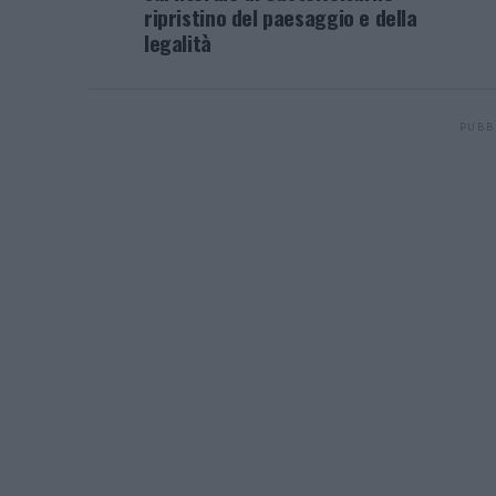
ripristino del paesaggio e della
legalità
PUBB