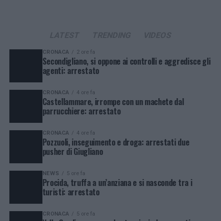
LATEST
TRENDING
VIDEOS
CRONACA
2 ore fa
Secondigliano, si oppone ai controlli e aggredisce gli
agenti: arrestato
CRONACA
4 ore fa
Castellammare, irrompe con un machete dal
parrucchiere: arrestato
CRONACA
4 ore fa
Pozzuoli, inseguimento e droga: arrestati due
pusher di Giugliano
NEWS
5 ore fa
Procida, truffa a un’anziana e si nasconde tra i
turisti: arrestato
CRONACA
5 ore fa