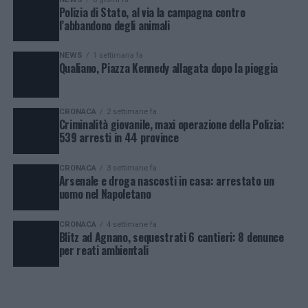
Polizia di Stato, al via la campagna contro
l’abbandono degli animali
NEWS
1 settimana fa
Qualiano, Piazza Kennedy allagata dopo la pioggia
CRONACA
2 settimane fa
Criminalità giovanile, maxi operazione della Polizia:
539 arresti in 44 province
CRONACA
3 settimane fa
Arsenale e droga nascosti in casa: arrestato un
uomo nel Napoletano
CRONACA
4 settimane fa
Blitz ad Agnano, sequestrati 6 cantieri: 8 denunce
per reati ambientali