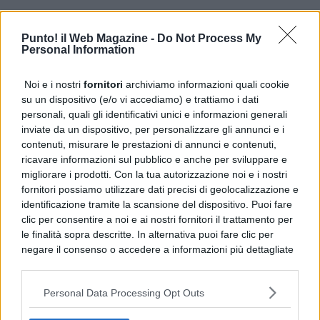
Punto! il Web Magazine -
Do Not Process My
Personal Information
Noi e i nostri
fornitori
archiviamo informazioni quali cookie
su un dispositivo (e/o vi accediamo) e trattiamo i dati
personali, quali gli identificativi unici e informazioni generali
inviate da un dispositivo, per personalizzare gli annunci e i
contenuti, misurare le prestazioni di annunci e contenuti,
ricavare informazioni sul pubblico e anche per sviluppare e
ARGOMENTI CORRELATI:
CHAMPIONS LEAGUE
FEATURED
migliorare i prodotti. Con la tua autorizzazione noi e i nostri
PREMIO
SPORTS
UEFA
fornitori possiamo utilizzare dati precisi di geolocalizzazione e
identificazione tramite la scansione del dispositivo. Puoi fare
AVANTI IL ​​PROSSIMO
Sarri punta su Zielinski e Politano
clic per consentire a noi e ai nostri fornitori il trattamento per
le finalità sopra descritte. In alternativa puoi fare clic per
NON PERDERE
negare il consenso o accedere a informazioni più dettagliate
Pallanuoto paralimpica e torneo giovanile: spettacolo a
e modificare le tue preferenze prima di acconsentire.
Castellabate
Si rende noto che alcuni trattamenti dei dati personali
Personal Data Processing Opt Outs
possono non richiedere il tuo consenso, ma hai il diritto di
opporti a tale trattamento. Le tue preferenze si
PUBBLICITÀ