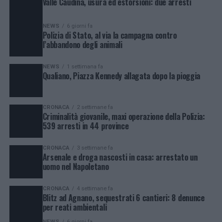
Valle Caudina, usura ed estorsioni: due arresti
NEWS
6 giorni fa
Polizia di Stato, al via la campagna contro
l’abbandono degli animali
NEWS
1 settimana fa
Qualiano, Piazza Kennedy allagata dopo la pioggia
CRONACA
2 settimane fa
Criminalità giovanile, maxi operazione della Polizia:
539 arresti in 44 province
CRONACA
3 settimane fa
Arsenale e droga nascosti in casa: arrestato un
uomo nel Napoletano
CRONACA
4 settimane fa
Blitz ad Agnano, sequestrati 6 cantieri: 8 denunce
per reati ambientali
NEWS
6 giorni fa