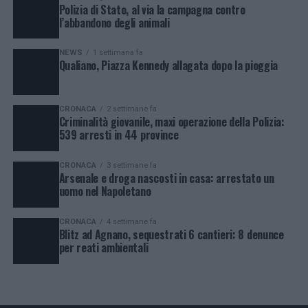
Polizia di Stato, al via la campagna contro
l’abbandono degli animali
NEWS
1 settimana fa
Qualiano, Piazza Kennedy allagata dopo la pioggia
CRONACA
2 settimane fa
Criminalità giovanile, maxi operazione della Polizia:
539 arresti in 44 province
CRONACA
3 settimane fa
Arsenale e droga nascosti in casa: arrestato un
uomo nel Napoletano
CRONACA
4 settimane fa
Blitz ad Agnano, sequestrati 6 cantieri: 8 denunce
per reati ambientali