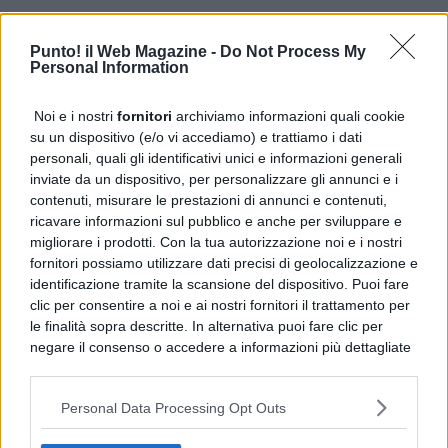
Punto! il Web Magazine -
Do Not Process My
Personal Information
Noi e i nostri
fornitori
archiviamo informazioni quali cookie
su un dispositivo (e/o vi accediamo) e trattiamo i dati
personali, quali gli identificativi unici e informazioni generali
inviate da un dispositivo, per personalizzare gli annunci e i
contenuti, misurare le prestazioni di annunci e contenuti,
ricavare informazioni sul pubblico e anche per sviluppare e
migliorare i prodotti. Con la tua autorizzazione noi e i nostri
fornitori possiamo utilizzare dati precisi di geolocalizzazione e
identificazione tramite la scansione del dispositivo. Puoi fare
clic per consentire a noi e ai nostri fornitori il trattamento per
le finalità sopra descritte. In alternativa puoi fare clic per
negare il consenso o accedere a informazioni più dettagliate
e modificare le tue preferenze prima di acconsentire.
Si rende noto che alcuni trattamenti dei dati personali
Personal Data Processing Opt Outs
possono non richiedere il tuo consenso, ma hai il diritto di
opporti a tale trattamento. Le tue preferenze si