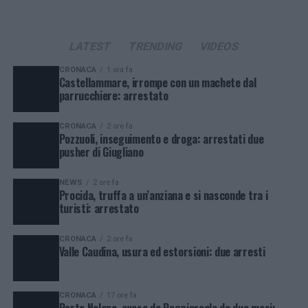
LATEST
TRENDING
VIDEOS
CRONACA
1 ora fa
Castellammare, irrompe con un machete dal
parrucchiere: arrestato
CRONACA
2 ore fa
Pozzuoli, inseguimento e droga: arrestati due
pusher di Giugliano
NEWS
2 ore fa
Procida, truffa a un’anziana e si nasconde tra i
turisti: arrestato
CRONACA
2 ore fa
Valle Caudina, usura ed estorsioni: due arresti
CRONACA
17 ore fa
Porta Nolana, evaso da Poggioreale da due mesi: