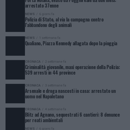
arrestato 37enne
NEWS
6 giorni fa
Polizia di Stato, al via la campagna contro
l’abbandono degli animali
NEWS
1 settimana fa
Qualiano, Piazza Kennedy allagata dopo la pioggia
CRONACA
2 settimane fa
Criminalità giovanile, maxi operazione della Polizia:
539 arresti in 44 province
CRONACA
3 settimane fa
Arsenale e droga nascosti in casa: arrestato un
uomo nel Napoletano
CRONACA
4 settimane fa
Blitz ad Agnano, sequestrati 6 cantieri: 8 denunce
per reati ambientali
NEWS
6 giorni fa