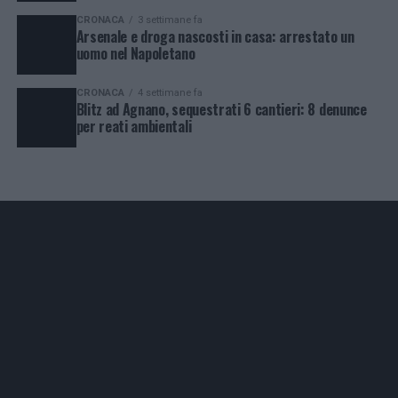
CRONACA
3 settimane fa
Arsenale e droga nascosti in casa: arrestato un
uomo nel Napoletano
CRONACA
4 settimane fa
Blitz ad Agnano, sequestrati 6 cantieri: 8 denunce
per reati ambientali