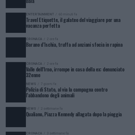
Baia
ENTERTAINMENT
60 minuti fa
Travel Etiquette, il galateo del viaggiare per una
vacanza perfetta
CRONACA
2 ore fa
Barano d’Ischia, truffa ad anziani sfocia in rapina
CRONACA
2 ore fa
Valle dell’Irno, irrompe in casa della ex: denunciato
32enne
NEWS
7 giorni fa
Polizia di Stato, al via la campagna contro
l’abbandono degli animali
NEWS
2 settimane fa
Qualiano, Piazza Kennedy allagata dopo la pioggia
CRONACA
3 settimane fa