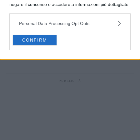
negare il consenso o accedere a informazioni più dettagliate
e modificare le tue preferenze prima di acconsentire.
Si rende noto che alcuni trattamenti dei dati personali
Personal Data Processing Opt Outs
possono non richiedere il tuo consenso, ma hai il diritto di
opporti a tale trattamento. Le tue preferenze si
applicheranno solo a questo sito web. Puoi modificare le tue
CONFIRM
preferenze in qualsiasi momento ritornando su questo sito o
consultando la nostra
informativa sulla riservatezza
.
PUBBLICITÀ