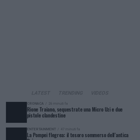
LATEST
TRENDING
VIDEOS
CRONACA
26 minuti fa
Rione Traiano, sequestrate una Micro Uzi e due
pistole clandestine
ENTERTAINMENT
47 minuti fa
La Pompei flegrea: il tesoro sommerso dell’antica