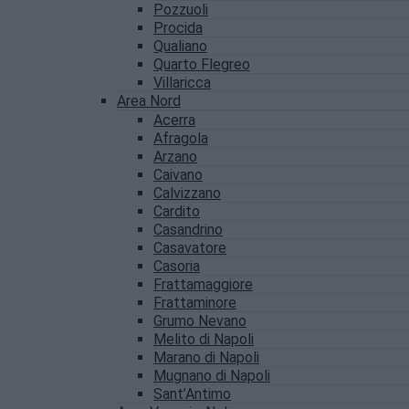
Pozzuoli
Procida
Qualiano
Quarto Flegreo
Villaricca
Area Nord
Acerra
Afragola
Arzano
Caivano
Calvizzano
Cardito
Casandrino
Casavatore
Casoria
Frattamaggiore
Frattaminore
Grumo Nevano
Melito di Napoli
Marano di Napoli
Mugnano di Napoli
Sant’Antimo