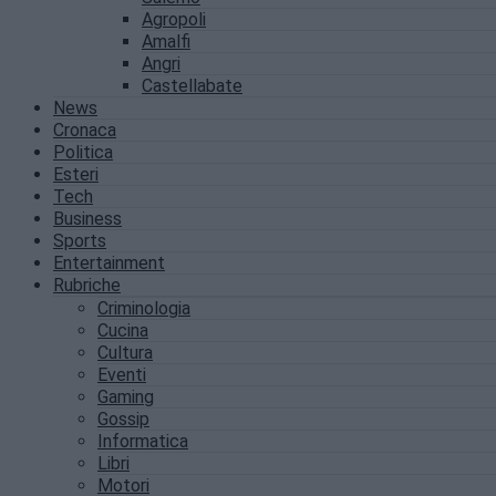
Agropoli
Amalfi
Angri
Castellabate
News
Cronaca
Politica
Esteri
Tech
Business
Sports
Entertainment
Rubriche
Criminologia
Cucina
Cultura
Eventi
Gaming
Gossip
Informatica
Libri
Motori