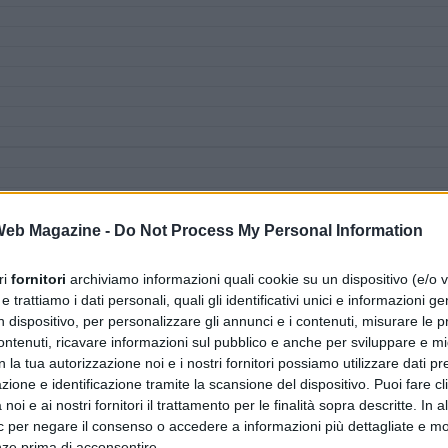
 Web Magazine -
Do Not Process My Personal Information
ri
fornitori
archiviamo informazioni quali cookie su un dispositivo (e/o v
 trattiamo i dati personali, quali gli identificativi unici e informazioni ge
n dispositivo, per personalizzare gli annunci e i contenuti, misurare le p
ntenuti, ricavare informazioni sul pubblico e anche per sviluppare e mig
n la tua autorizzazione noi e i nostri fornitori possiamo utilizzare dati pre
zione e identificazione tramite la scansione del dispositivo. Puoi fare cl
noi e ai nostri fornitori il trattamento per le finalità sopra descritte. In a
ic per negare il consenso o accedere a informazioni più dettagliate e mo
nze prima di acconsentire.