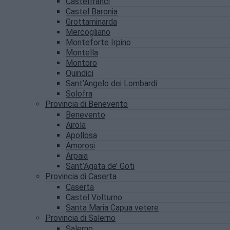
Castelfranci
Castel Baronia
Grottaminarda
Mercogliano
Monteforte Irpino
Montella
Montoro
Quindici
Sant’Angelo dei Lombardi
Solofra
Provincia di Benevento
Benevento
Airola
Apollosa
Amorosi
Arpaia
Sant’Agata de’ Goti
Provincia di Caserta
Caserta
Castel Volturno
Santa Maria Capua vetere
Provincia di Salerno
Salerno