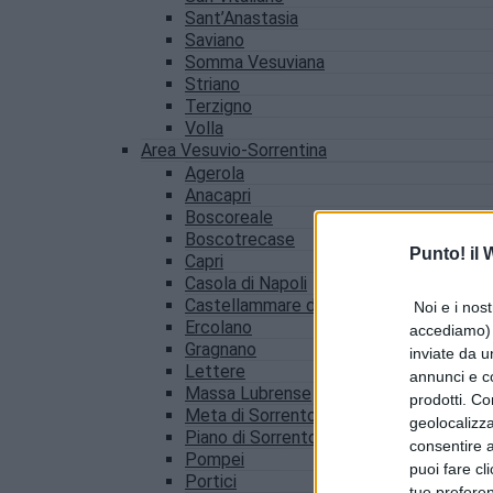
Sant’Anastasia
Saviano
Somma Vesuviana
Striano
Terzigno
Volla
Area Vesuvio-Sorrentina
Agerola
Anacapri
Boscoreale
Boscotrecase
Punto! il
Capri
Casola di Napoli
Castellammare di Stabia
Noi e i nost
Ercolano
accediamo) e
Gragnano
inviate da u
Lettere
annunci e co
Massa Lubrense
prodotti. Co
Meta di Sorrento
geolocalizza
Piano di Sorrento
consentire a 
Pompei
puoi fare cl
Portici
tue prefere