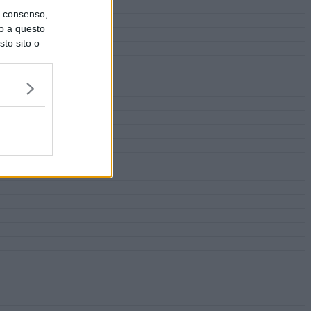
uo consenso,
lo a questo
sto sito o