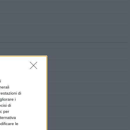
i
nerali
restazioni di
liorare i
cisi di
ic per
lternativa
dificare le