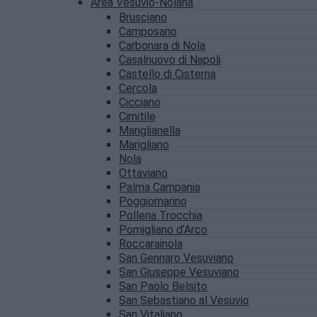
Area Vesuvio-Nolana
Brusciano
Camposano
Carbonara di Nola
Casalnuovo di Napoli
Castello di Cisterna
Cercola
Cicciano
Cimitile
Mariglianella
Marigliano
Nola
Ottaviano
Palma Campania
Poggiomarino
Pollena Trocchia
Pomigliano d’Arco
Roccarainola
San Gennaro Vesuviano
San Giuseppe Vesuviano
San Paolo Belsito
San Sebastiano al Vesuvio
San Vitaliano