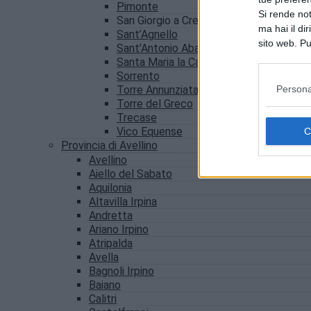
Pimonte
Si rende not
San Giorgio a Cremano
ma hai il di
Sant’Agnello
sito web. Pu
Sant’Antonio Abate
consultando
Santa Maria la Carità
Sorrento
Persona
Torre Annunziata
Torre del Greco
Trecase
Vico Equense
Provincia di Avellino
Avellino
Aiello del Sabato
Aquilonia
Altavilla Irpina
Andretta
Ariano Irpino
Atripalda
Avella
Bagnoli Irpino
Baiano
Calitri