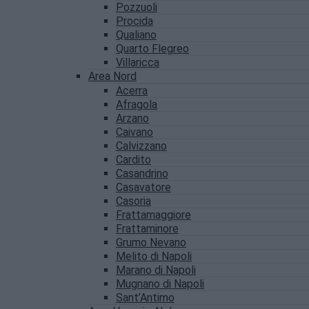
Pozzuoli
Procida
Qualiano
Quarto Flegreo
Villaricca
Area Nord
Acerra
Afragola
Arzano
Caivano
Calvizzano
Cardito
Casandrino
Casavatore
Casoria
Frattamaggiore
Frattaminore
Grumo Nevano
Melito di Napoli
Marano di Napoli
Mugnano di Napoli
Sant’Antimo