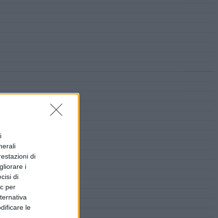
i
nerali
restazioni di
liorare i
cisi di
ic per
lternativa
dificare le