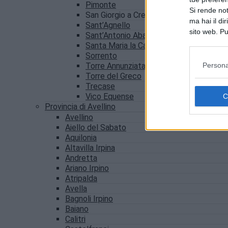
Pimonte
Si rende not
San Giorgio a Cremano
ma hai il di
Sant’Agnello
sito web. Pu
Sant’Antonio Abate
consultando
Santa Maria la Carità
Sorrento
Persona
Torre Annunziata
Torre del Greco
Trecase
Vico Equense
Provincia di Avellino
Avellino
Aiello del Sabato
Aquilonia
Altavilla Irpina
Andretta
Ariano Irpino
Atripalda
Avella
Bagnoli Irpino
Baiano
Calitri