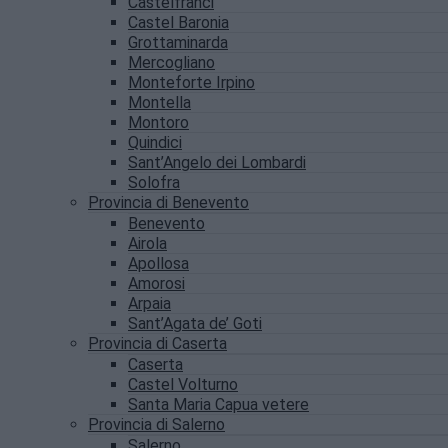
Castelfranci
Castel Baronia
Grottaminarda
Mercogliano
Monteforte Irpino
Montella
Montoro
Quindici
Sant’Angelo dei Lombardi
Solofra
Provincia di Benevento
Benevento
Airola
Apollosa
Amorosi
Arpaia
Sant’Agata de’ Goti
Provincia di Caserta
Caserta
Castel Volturno
Santa Maria Capua vetere
Provincia di Salerno
Salerno