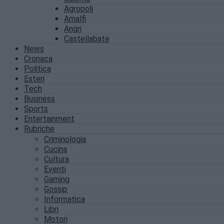
Agropoli
Amalfi
Angri
Castellabate
News
Cronaca
Politica
Esteri
Tech
Business
Sports
Entertainment
Rubriche
Criminologia
Cucina
Cultura
Eventi
Gaming
Gossip
Informatica
Libri
Motori