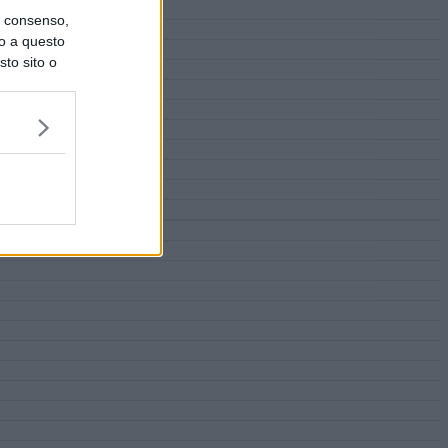
uo consenso,
lo a questo
sto sito o