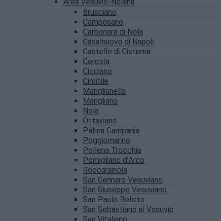
Area Vesuvio-Nolana
Brusciano
Camposano
Carbonara di Nola
Casalnuovo di Napoli
Castello di Cisterna
Cercola
Cicciano
Cimitile
Mariglianella
Marigliano
Nola
Ottaviano
Palma Campania
Poggiomarino
Pollena Trocchia
Pomigliano d’Arco
Roccarainola
San Gennaro Vesuviano
San Giuseppe Vesuviano
San Paolo Belsito
San Sebastiano al Vesuvio
San Vitaliano