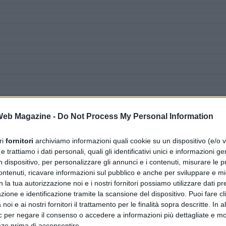
 Web Magazine -
Do Not Process My Personal Information
ri
fornitori
archiviamo informazioni quali cookie su un dispositivo (e/o v
 trattiamo i dati personali, quali gli identificativi unici e informazioni ge
n dispositivo, per personalizzare gli annunci e i contenuti, misurare le p
ntenuti, ricavare informazioni sul pubblico e anche per sviluppare e mig
n la tua autorizzazione noi e i nostri fornitori possiamo utilizzare dati pre
zione e identificazione tramite la scansione del dispositivo. Puoi fare cl
noi e ai nostri fornitori il trattamento per le finalità sopra descritte. In a
ic per negare il consenso o accedere a informazioni più dettagliate e mo
nze prima di acconsentire.