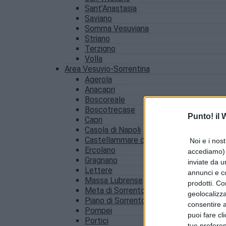
Sant’Anastasia
Saviano
Somma Vesuviana
Striano
Terzigno
Volla
Area Vesuvio-Sorrentina
Agerola
Anacapri
Boscoreale
Boscotrecase
Punto! il
Capri
Casola di Napoli
Castellammare di Stabia
Noi e i nost
Ercolano
accediamo) e
Gragnano
inviate da u
Lettere
annunci e co
Massa Lubrense
prodotti. Co
Meta di Sorrento
geolocalizza
Piano di Sorrento
consentire a 
Pompei
puoi fare cl
Portici
tue prefere