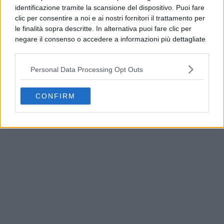
identificazione tramite la scansione del dispositivo. Puoi fare
clic per consentire a noi e ai nostri fornitori il trattamento per
le finalità sopra descritte. In alternativa puoi fare clic per
negare il consenso o accedere a informazioni più dettagliate
e modificare le tue preferenze prima di acconsentire.
Si rende noto che alcuni trattamenti dei dati personali
Personal Data Processing Opt Outs
possono non richiedere il tuo consenso, ma hai il diritto di
opporti a tale trattamento. Le tue preferenze si
Guasto all’Acquedotto Campano, stop all’acqua
applicheranno solo a questo sito web. Puoi modificare le tue
tra Qualiano e Villaricca
CONFIRM
preferenze in qualsiasi momento ritornando su questo sito o
consultando la nostra
informativa sulla riservatezza
.