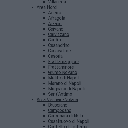
Villaricca
Area Nord
Acerra
Afragola
Arzano
Caivano
Calvizzano
Cardito
Casandrino
Casavatore
Casoria
Frattamaggiore
Frattaminore
Grumo Nevano
Melito di Napoli
Marano di Napoli
Mugnano di Napoli
Sant’Antimo
Area Vesuvio-Nolana
Brusciano
Camposano
Carbonara di Nola
Casalnuovo di Napoli
Castello di Cisterna