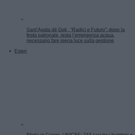
Sant’Agata dé Goti , “Radici e Futuro”: dopo la
festa patronale, resta l’emergenza acqua,
necessario fare piena luce sulla gestione
Esteri
Ebola in Congo, UNICEF: 743 casi tra i bambini e