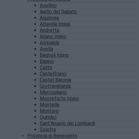
Avellino
Aiello del Sabato
Aquilonia
Altavilla Irpina
Andretta
Ariano Irpino
Atripalda
Avella
Bagnoli Irpino
Baiano
Calitri
Castelfranci
Castel Baronia
Grottaminarda
Mercogliano
Monteforte Irpino
Montella
Montoro
Quindici
Sant’Angelo dei Lombardi
Solofra
Provincia di Benevento