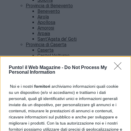
Solofra
Provincia di Benevento
Benevento
Airola
Apollosa
Amorosi
Arpaia
Sant’Agata de’ Goti
Provincia di Caserta
Caserta
Castel Volturno
Santa Maria Capua vetere
Provincia di Salerno
Punto! il Web Magazine -
Do Not Process My
Personal Information
Salerno
Agropoli
Amalfi
Noi e i nostri
fornitori
archiviamo informazioni quali cookie
Angri
su un dispositivo (e/o vi accediamo) e trattiamo i dati
Castellabate
personali, quali gli identificativi unici e informazioni generali
News
inviate da un dispositivo, per personalizzare gli annunci e i
contenuti, misurare le prestazioni di annunci e contenuti,
ricavare informazioni sul pubblico e anche per sviluppare e
migliorare i prodotti. Con la tua autorizzazione noi e i nostri
fornitori possiamo utilizzare dati precisi di geolocalizzazione e