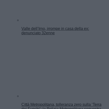
Valle dell’Irno, irrompe in casa della ex:
denunciato 32enne
Città Metropolitana, tolleranza zero sulla ‘Terra
dei Fuochi’: la Polizia Metropolitana sequestra