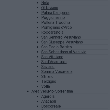
Nola
Ottaviano
Palma Campania
Poggiomarino
Pollena Trocchia
Pomigliano d’Arco
Roccarainola
San Gennaro Vesuviano
San Giuseppe Vesuviano
San Paolo Belsito
San Sebastiano al Vesuvio
San Vitaliano
Sant’Anastasia
Saviano
Somma Vesuviana
Striano
Terzigno
Volla
Area Vesuvio-Sorrentina
Agerola
Anacapri
Boscoreale