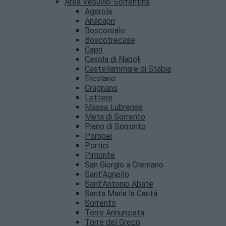
Area Vesuvio-Sorrentina
Agerola
Anacapri
Boscoreale
Boscotrecase
Capri
Casola di Napoli
Castellammare di Stabia
Ercolano
Gragnano
Lettere
Massa Lubrense
Meta di Sorrento
Piano di Sorrento
Pompei
Portici
Pimonte
San Giorgio a Cremano
Sant’Agnello
Sant’Antonio Abate
Santa Maria la Carità
Sorrento
Torre Annunziata
Torre del Greco