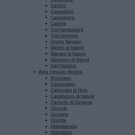
Cardito
Casandrino
Casavatore
Casoria
Frattamaggiore
Frattaminore
Grumo Nevano
Melito di Napoli
Marano di Napoli
Mugnano di Napoli
Sant’Antimo
Area Vesuvio-Nolana
Brusciano
Camposano
Carbonara di Nola
Casalnuovo di Napoli
Castello di Cisterna
Cercola
Cicciano
Cimitile
Mariglianella
Marigliano