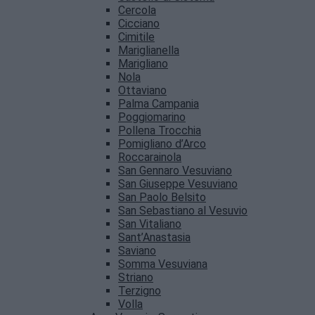
Cercola
Cicciano
Cimitile
Mariglianella
Marigliano
Nola
Ottaviano
Palma Campania
Poggiomarino
Pollena Trocchia
Pomigliano d’Arco
Roccarainola
San Gennaro Vesuviano
San Giuseppe Vesuviano
San Paolo Belsito
San Sebastiano al Vesuvio
San Vitaliano
Sant’Anastasia
Saviano
Somma Vesuviana
Striano
Terzigno
Volla