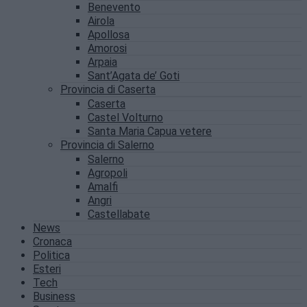
Benevento
Airola
Apollosa
Amorosi
Arpaia
Sant’Agata de’ Goti
Provincia di Caserta
Caserta
Castel Volturno
Santa Maria Capua vetere
Provincia di Salerno
Salerno
Agropoli
Amalfi
Angri
Castellabate
News
Cronaca
Politica
Esteri
Tech
Business