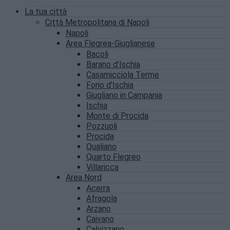
La tua città
Città Metropolitana di Napoli
Napoli
Area Flegrea-Giuglianese
Bacoli
Barano d’Ischia
Casamicciola Terme
Forio d’Ischia
Giugliano in Campania
Ischia
Monte di Procida
Pozzuoli
Procida
Qualiano
Quarto Flegreo
Villaricca
Area Nord
Acerra
Afragola
Arzano
Caivano
Calvizzano