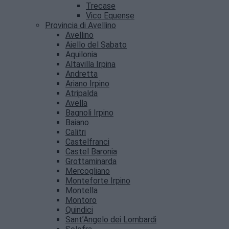
Trecase
Vico Equense
Provincia di Avellino
Avellino
Aiello del Sabato
Aquilonia
Altavilla Irpina
Andretta
Ariano Irpino
Atripalda
Avella
Bagnoli Irpino
Baiano
Calitri
Castelfranci
Castel Baronia
Grottaminarda
Mercogliano
Monteforte Irpino
Montella
Montoro
Quindici
Sant’Angelo dei Lombardi