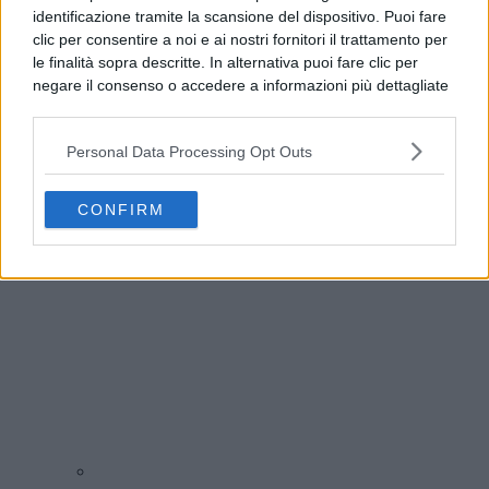
identificazione tramite la scansione del dispositivo. Puoi fare
clic per consentire a noi e ai nostri fornitori il trattamento per
le finalità sopra descritte. In alternativa puoi fare clic per
negare il consenso o accedere a informazioni più dettagliate
e modificare le tue preferenze prima di acconsentire.
Si rende noto che alcuni trattamenti dei dati personali
Personal Data Processing Opt Outs
possono non richiedere il tuo consenso, ma hai il diritto di
Addio a Francesco Guccini, il poeta della musica
opporti a tale trattamento. Le tue preferenze si
italiana si è spento
applicheranno solo a questo sito web. Puoi modificare le tue
CONFIRM
preferenze in qualsiasi momento ritornando su questo sito o
consultando la nostra
informativa sulla riservatezza
.