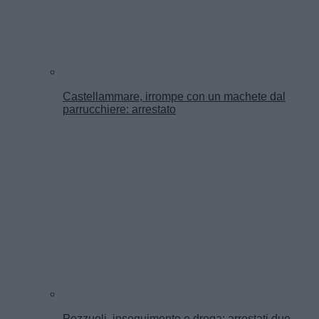
Castellammare, irrompe con un machete dal
parrucchiere: arrestato
Pozzuoli, inseguimento e droga: arrestati due