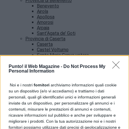
Provincia di Benevento
Benevento
Airola
Apollosa
Amorosi
Arpaia
Sant’Agata de’ Goti
Provincia di Caserta
Caserta
Castel Volturno
Santa Maria Capua vetere
Provincia di Salerno
Salerno
Punto! il Web Magazine -
Do Not Process My
Personal Information
Agropoli
Amalfi
Angri
Noi e i nostri
fornitori
archiviamo informazioni quali cookie
Castellabate
su un dispositivo (e/o vi accediamo) e trattiamo i dati
News
personali, quali gli identificativi unici e informazioni generali
inviate da un dispositivo, per personalizzare gli annunci e i
contenuti, misurare le prestazioni di annunci e contenuti,
ricavare informazioni sul pubblico e anche per sviluppare e
migliorare i prodotti. Con la tua autorizzazione noi e i nostri
fornitori possiamo utilizzare dati precisi di geolocalizzazione e