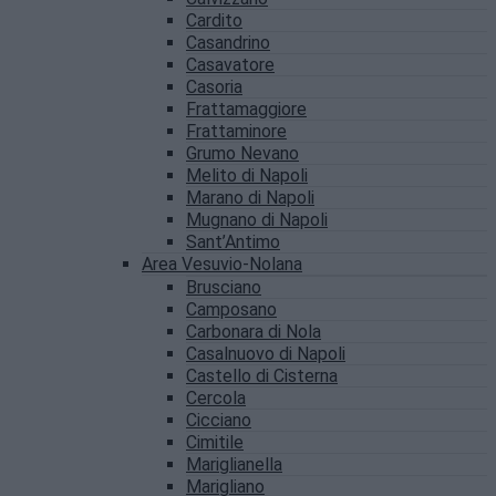
Cardito
Casandrino
Casavatore
Casoria
Frattamaggiore
Frattaminore
Grumo Nevano
Melito di Napoli
Marano di Napoli
Mugnano di Napoli
Sant’Antimo
Area Vesuvio-Nolana
Brusciano
Camposano
Carbonara di Nola
Casalnuovo di Napoli
Castello di Cisterna
Cercola
Cicciano
Cimitile
Mariglianella
Marigliano