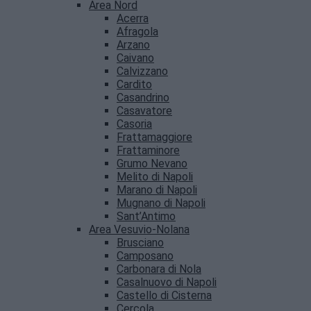
Area Nord
Acerra
Afragola
Arzano
Caivano
Calvizzano
Cardito
Casandrino
Casavatore
Casoria
Frattamaggiore
Frattaminore
Grumo Nevano
Melito di Napoli
Marano di Napoli
Mugnano di Napoli
Sant’Antimo
Area Vesuvio-Nolana
Brusciano
Camposano
Carbonara di Nola
Casalnuovo di Napoli
Castello di Cisterna
Cercola