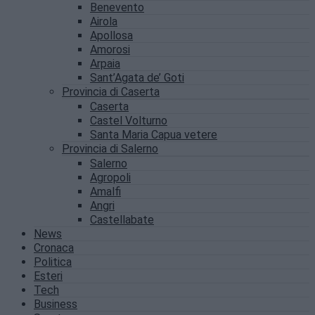
Benevento
Airola
Apollosa
Amorosi
Arpaia
Sant’Agata de’ Goti
Provincia di Caserta
Caserta
Castel Volturno
Santa Maria Capua vetere
Provincia di Salerno
Salerno
Agropoli
Amalfi
Angri
Castellabate
News
Cronaca
Politica
Esteri
Tech
Business