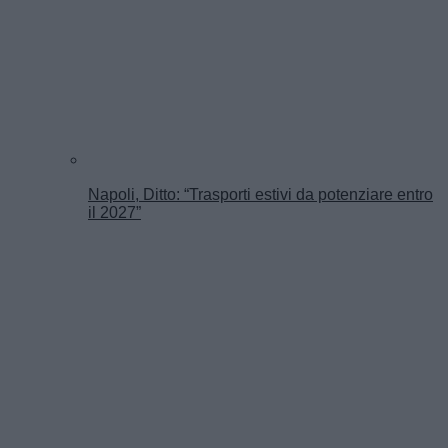
Napoli, Ditto: “Trasporti estivi da potenziare entro
il 2027”