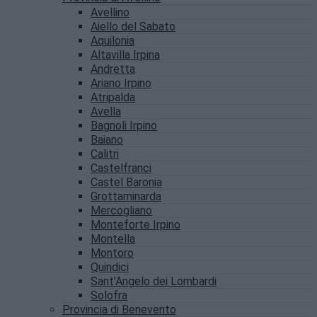
Avellino
Aiello del Sabato
Aquilonia
Altavilla Irpina
Andretta
Ariano Irpino
Atripalda
Avella
Bagnoli Irpino
Baiano
Calitri
Castelfranci
Castel Baronia
Grottaminarda
Mercogliano
Monteforte Irpino
Montella
Montoro
Quindici
Sant’Angelo dei Lombardi
Solofra
Provincia di Benevento