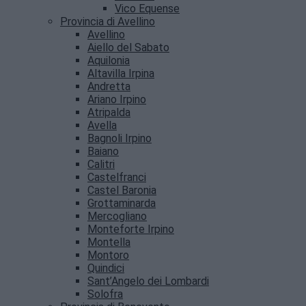
Vico Equense
Provincia di Avellino
Avellino
Aiello del Sabato
Aquilonia
Altavilla Irpina
Andretta
Ariano Irpino
Atripalda
Avella
Bagnoli Irpino
Baiano
Calitri
Castelfranci
Castel Baronia
Grottaminarda
Mercogliano
Monteforte Irpino
Montella
Montoro
Quindici
Sant’Angelo dei Lombardi
Solofra