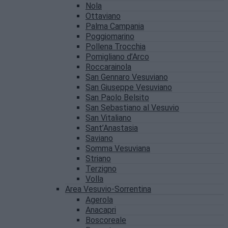
Nola
Ottaviano
Palma Campania
Poggiomarino
Pollena Trocchia
Pomigliano d’Arco
Roccarainola
San Gennaro Vesuviano
San Giuseppe Vesuviano
San Paolo Belsito
San Sebastiano al Vesuvio
San Vitaliano
Sant’Anastasia
Saviano
Somma Vesuviana
Striano
Terzigno
Volla
Area Vesuvio-Sorrentina
Agerola
Anacapri
Boscoreale