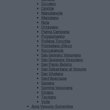
Cicciano
Cimitile
Mariglianella
Marigliano
Nola
Ottaviano
Palma Campania
Poggiomarino
Pollena Trocchia
Pomigliano d’Arco
Roccarainola
San Gennaro Vesuviano
San Giuseppe Vesuviano
San Paolo Belsito
San Sebastiano al Vesuvio
San Vitaliano
Sant’Anastasia
Saviano
Somma Vesuviana
Striano
Terzigno
Volla
Area Vesuvio-Sorrentina