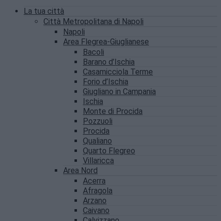
La tua città
Città Metropolitana di Napoli
Napoli
Area Flegrea-Giuglianese
Bacoli
Barano d’Ischia
Casamicciola Terme
Forio d’Ischia
Giugliano in Campania
Ischia
Monte di Procida
Pozzuoli
Procida
Qualiano
Quarto Flegreo
Villaricca
Area Nord
Acerra
Afragola
Arzano
Caivano
Calvizzano