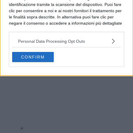
identificazione tramite la scansione del dispositivo. Puoi fare
clic per consentire a noi e ai nostri fornitori il trattamento per
le finalità sopra descritte. In alternativa puoi fare clic per
negare il consenso o accedere a informazioni più dettagliate
e modificare le tue preferenze prima di acconsentire.
Si rende noto che alcuni trattamenti dei dati personali
Personal Data Processing Opt Outs
possono non richiedere il tuo consenso, ma hai il diritto di
Terra dei Fuochi, il Generale Parrulli visita la
opporti a tale trattamento. Le tue preferenze si
Control Room interforze
applicheranno solo a questo sito web. Puoi modificare le tue
CONFIRM
preferenze in qualsiasi momento ritornando su questo sito o
consultando la nostra
informativa sulla riservatezza
.