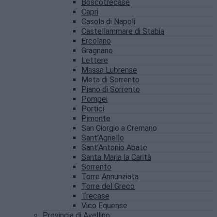
Boscotrecase
Capri
Casola di Napoli
Castellammare di Stabia
Ercolano
Gragnano
Lettere
Massa Lubrense
Meta di Sorrento
Piano di Sorrento
Pompei
Portici
Pimonte
San Giorgio a Cremano
Sant’Agnello
Sant’Antonio Abate
Santa Maria la Carità
Sorrento
Torre Annunziata
Torre del Greco
Trecase
Vico Equense
Provincia di Avellino