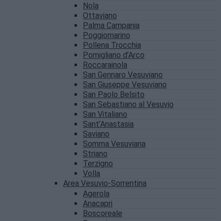
Nola
Ottaviano
Palma Campania
Poggiomarino
Pollena Trocchia
Pomigliano d’Arco
Roccarainola
San Gennaro Vesuviano
San Giuseppe Vesuviano
San Paolo Belsito
San Sebastiano al Vesuvio
San Vitaliano
Sant’Anastasia
Saviano
Somma Vesuviana
Striano
Terzigno
Volla
Area Vesuvio-Sorrentina
Agerola
Anacapri
Boscoreale