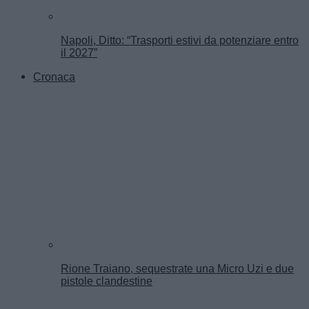
Napoli, Ditto: “Trasporti estivi da potenziare entro
il 2027”
Cronaca
Rione Traiano, sequestrate una Micro Uzi e due
pistole clandestine