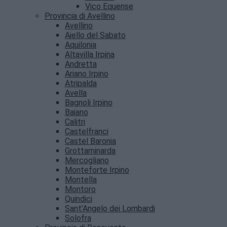
Vico Equense
Provincia di Avellino
Avellino
Aiello del Sabato
Aquilonia
Altavilla Irpina
Andretta
Ariano Irpino
Atripalda
Avella
Bagnoli Irpino
Baiano
Calitri
Castelfranci
Castel Baronia
Grottaminarda
Mercogliano
Monteforte Irpino
Montella
Montoro
Quindici
Sant’Angelo dei Lombardi
Solofra