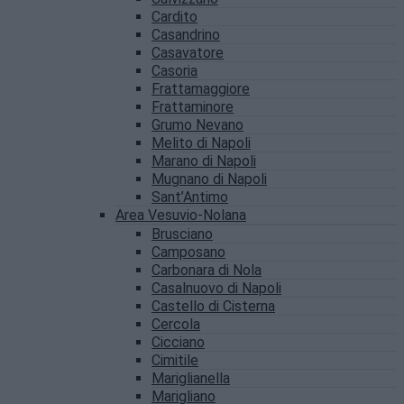
Cardito
Casandrino
Casavatore
Casoria
Frattamaggiore
Frattaminore
Grumo Nevano
Melito di Napoli
Marano di Napoli
Mugnano di Napoli
Sant’Antimo
Area Vesuvio-Nolana
Brusciano
Camposano
Carbonara di Nola
Casalnuovo di Napoli
Castello di Cisterna
Cercola
Cicciano
Cimitile
Mariglianella
Marigliano