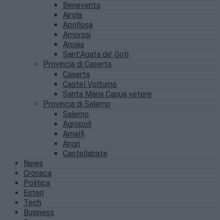
Benevento
Airola
Apollosa
Amorosi
Arpaia
Sant’Agata de’ Goti
Provincia di Caserta
Caserta
Castel Volturno
Santa Maria Capua vetere
Provincia di Salerno
Salerno
Agropoli
Amalfi
Angri
Castellabate
News
Cronaca
Politica
Esteri
Tech
Business