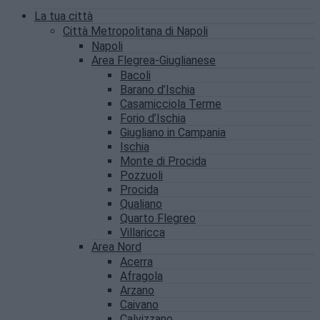
La tua città
Città Metropolitana di Napoli
Napoli
Area Flegrea-Giuglianese
Bacoli
Barano d’Ischia
Casamicciola Terme
Forio d’Ischia
Giugliano in Campania
Ischia
Monte di Procida
Pozzuoli
Procida
Qualiano
Quarto Flegreo
Villaricca
Area Nord
Acerra
Afragola
Arzano
Caivano
Calvizzano