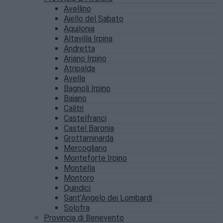
Avellino
Aiello del Sabato
Aquilonia
Altavilla Irpina
Andretta
Ariano Irpino
Atripalda
Avella
Bagnoli Irpino
Baiano
Calitri
Castelfranci
Castel Baronia
Grottaminarda
Mercogliano
Monteforte Irpino
Montella
Montoro
Quindici
Sant’Angelo dei Lombardi
Solofra
Provincia di Benevento