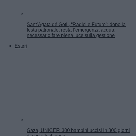
Sant’Agata dé Goti , “Radici e Futuro”: dopo la
festa patronale, resta l’emergenza acqua,
necessario fare piena luce sulla gestione
Esteri
Gaza, UNICEF: 300 bambini uccisi in 300 giorni
di cessate il fuoco