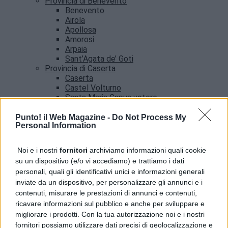
Provincia di Benevento
Benevento
Airola
Apollosa
Amorosi
Arpaia
Sant’Agata de’ Goti
Provincia di Caserta
Caserta
Castel Volturno
Santa Maria Capua vetere
Provincia di Salerno
Salerno
Punto! il Web Magazine -
Do Not Process My
Personal Information
Agropoli
Amalfi
Angri
Noi e i nostri
fornitori
archiviamo informazioni quali cookie
Castellabate
su un dispositivo (e/o vi accediamo) e trattiamo i dati
News
personali, quali gli identificativi unici e informazioni generali
inviate da un dispositivo, per personalizzare gli annunci e i
contenuti, misurare le prestazioni di annunci e contenuti,
ricavare informazioni sul pubblico e anche per sviluppare e
migliorare i prodotti. Con la tua autorizzazione noi e i nostri
fornitori possiamo utilizzare dati precisi di geolocalizzazione e