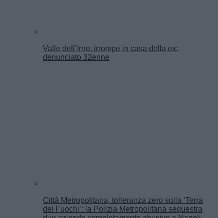
Valle dell’Irno, irrompe in casa della ex:
denunciato 32enne
Città Metropolitana, tolleranza zero sulla ‘Terra
dei Fuochi’: la Polizia Metropolitana sequestra
due aziende completamente abusive a Napoli