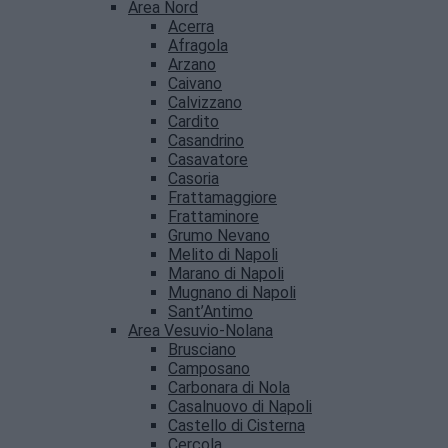
Area Nord
Acerra
Afragola
Arzano
Caivano
Calvizzano
Cardito
Casandrino
Casavatore
Casoria
Frattamaggiore
Frattaminore
Grumo Nevano
Melito di Napoli
Marano di Napoli
Mugnano di Napoli
Sant’Antimo
Area Vesuvio-Nolana
Brusciano
Camposano
Carbonara di Nola
Casalnuovo di Napoli
Castello di Cisterna
Cercola