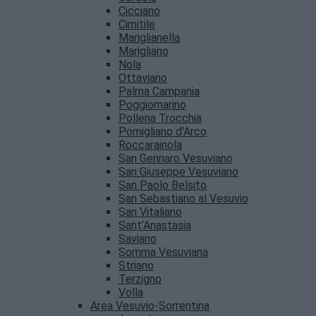
Cicciano
Cimitile
Mariglianella
Marigliano
Nola
Ottaviano
Palma Campania
Poggiomarino
Pollena Trocchia
Pomigliano d’Arco
Roccarainola
San Gennaro Vesuviano
San Giuseppe Vesuviano
San Paolo Belsito
San Sebastiano al Vesuvio
San Vitaliano
Sant’Anastasia
Saviano
Somma Vesuviana
Striano
Terzigno
Volla
Area Vesuvio-Sorrentina