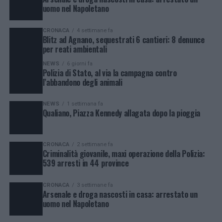
uomo nel Napoletano
CRONACA
4 settimane fa
Blitz ad Agnano, sequestrati 6 cantieri: 8 denunce
per reati ambientali
NEWS
6 giorni fa
Polizia di Stato, al via la campagna contro
l’abbandono degli animali
NEWS
1 settimana fa
Qualiano, Piazza Kennedy allagata dopo la pioggia
CRONACA
2 settimane fa
Criminalità giovanile, maxi operazione della Polizia:
539 arresti in 44 province
CRONACA
3 settimane fa
Arsenale e droga nascosti in casa: arrestato un
uomo nel Napoletano