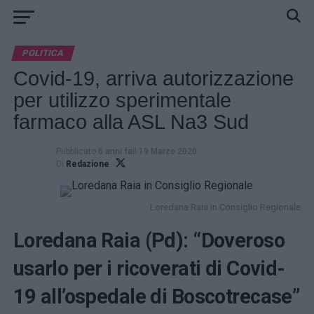
POLITICA
Covid-19, arriva autorizzazione
per utilizzo sperimentale
farmaco alla ASL Na3 Sud
Pubblicato
6 anni fa
il
19 Marzo 2020
Di
Redazione
Loredana Raia in Consiglio Regionale
Loredana Raia (Pd): “Doveroso
usarlo per i ricoverati di Covid-
19 all’ospedale di Boscotrecase”