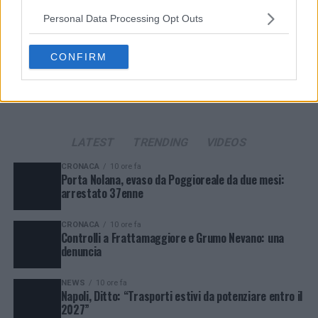
Si rende noto che alcuni trattamenti dei dati personali
Personal Data Processing Opt Outs
possono non richiedere il tuo consenso, ma hai il diritto di
opporti a tale trattamento. Le tue preferenze si
applicheranno solo a questo sito web. Puoi modificare le tue
CONFIRM
preferenze in qualsiasi momento ritornando su questo sito o
consultando la nostra
informativa sulla riservatezza
.
LATEST
TRENDING
VIDEOS
CRONACA
10 ore fa
Porta Nolana, evaso da Poggioreale da due mesi:
arrestato 37enne
CRONACA
10 ore fa
Controlli a Frattamaggiore e Grumo Nevano: una
denuncia
NEWS
10 ore fa
Napoli, Ditto: “Trasporti estivi da potenziare entro il
2027”