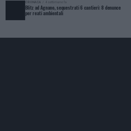
CRONACA
4 settimane fa
Blitz ad Agnano, sequestrati 6 cantieri: 8 denunce
per reati ambientali