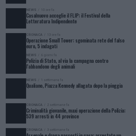
NEWS
10 ore fa
Casalnuovo accoglie il FLIP: il Festival della
Letteratura Indipendente
CRONACA
13 ore fa
Operazione Small Tower: sgominata rete del falso
euro, 5 indagati
NEWS
6 giorni fa
Polizia di Stato, al via la campagna contro
l’abbandono degli animali
NEWS
1 settimana fa
Qualiano, Piazza Kennedy allagata dopo la pioggia
CRONACA
2 settimane fa
Criminalità giovanile, maxi operazione della Polizia:
539 arresti in 44 province
CRONACA
3 settimane fa
Arsenale e droga nascosti in casa: arrestato un