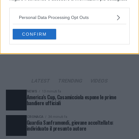
e modificare le tue preferenze prima di acconsentire.
Si rende noto che alcuni trattamenti dei dati personali
Personal Data Processing Opt Outs
possono non richiedere il tuo consenso, ma hai il diritto di
opporti a tale trattamento. Le tue preferenze si
applicheranno solo a questo sito web. Puoi modificare le tue
CONFIRM
preferenze in qualsiasi momento ritornando su questo sito o
consultando la nostra
informativa sulla riservatezza
.
LATEST
TRENDING
VIDEOS
NEWS
13 minuti fa
America’s Cup, Casamicciola espone le prime
bandiere ufficiali
CRONACA
34 minuti fa
Guardia Sanframondi, giovane accoltellato:
individuato il presunto autore