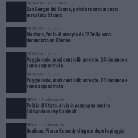
CRONACA
49 minuti fa
San Giorgio del Sannio, pistola rubata in casa:
arrestata 51enne
CRONACA
2 ore fa
Montoro, furto di energia da 127mila euro:
denunciato un 65enne
CRONACA
2 ore fa
Poggioreale, maxi controlli: arresto, 24 denunce e
rame sequestrato
CRONACA
2 ore fa
Poggioreale, maxi controlli: arresto, 24 denunce e
rame sequestrato
NEWS
1 settimana fa
Polizia di Stato, al via la campagna contro
l’abbandono degli animali
NEWS
2 settimane fa
Qualiano, Piazza Kennedy allagata dopo la pioggia