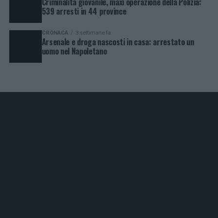
Criminalità giovanile, maxi operazione della Polizia:
539 arresti in 44 province
CRONACA
3 settimane fa
Arsenale e droga nascosti in casa: arrestato un
uomo nel Napoletano