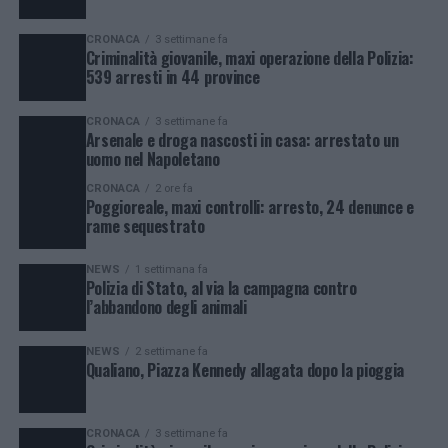
CRONACA
3 settimane fa
Criminalità giovanile, maxi operazione della Polizia:
539 arresti in 44 province
CRONACA
3 settimane fa
Arsenale e droga nascosti in casa: arrestato un
uomo nel Napoletano
CRONACA
2 ore fa
Poggioreale, maxi controlli: arresto, 24 denunce e
rame sequestrato
NEWS
1 settimana fa
Polizia di Stato, al via la campagna contro
l’abbandono degli animali
NEWS
2 settimane fa
Qualiano, Piazza Kennedy allagata dopo la pioggia
CRONACA
3 settimane fa