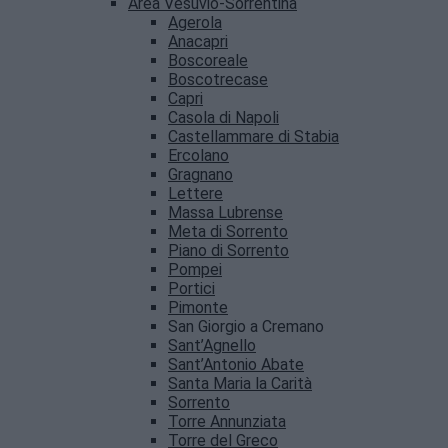
Area Vesuvio-Sorrentina
Agerola
Anacapri
Boscoreale
Boscotrecase
Capri
Casola di Napoli
Castellammare di Stabia
Ercolano
Gragnano
Lettere
Massa Lubrense
Meta di Sorrento
Piano di Sorrento
Pompei
Portici
Pimonte
San Giorgio a Cremano
Sant’Agnello
Sant’Antonio Abate
Santa Maria la Carità
Sorrento
Torre Annunziata
Torre del Greco