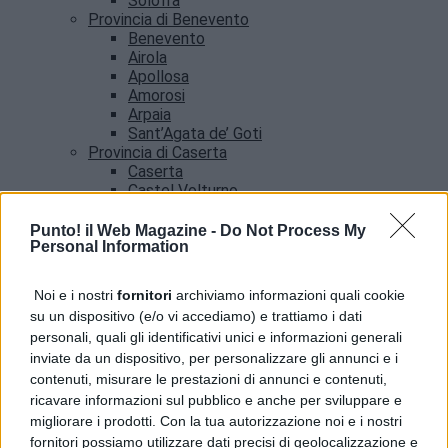
Solofra
Provincia di Benevento
Benevento
Airola
Apollosa
Amorosi
Arpaia
Sant’Agata de’ Goti
Provincia di Caserta
Caserta
Castel Volturno
Santa Maria Capua vetere
Provincia di Salerno
Punto! il Web Magazine -
Do Not Process My
Personal Information
Salerno
Agropoli
Amalfi
Noi e i nostri
fornitori
archiviamo informazioni quali cookie
Angri
su un dispositivo (e/o vi accediamo) e trattiamo i dati
Castellabate
personali, quali gli identificativi unici e informazioni generali
News
inviate da un dispositivo, per personalizzare gli annunci e i
contenuti, misurare le prestazioni di annunci e contenuti,
ricavare informazioni sul pubblico e anche per sviluppare e
migliorare i prodotti. Con la tua autorizzazione noi e i nostri
fornitori possiamo utilizzare dati precisi di geolocalizzazione e