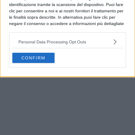
identificazione tramite la scansione del dispositivo. Puoi fare
clic per consentire a noi e ai nostri fornitori il trattamento per
le finalità sopra descritte. In alternativa puoi fare clic per
negare il consenso o accedere a informazioni più dettagliate
e modificare le tue preferenze prima di acconsentire.
Si rende noto che alcuni trattamenti dei dati personali
Personal Data Processing Opt Outs
possono non richiedere il tuo consenso, ma hai il diritto di
opporti a tale trattamento. Le tue preferenze si
Incidente su Via Ripuaria a Qualiano: auto contro
applicheranno solo a questo sito web. Puoi modificare le tue
il guardrail, nessun ferito
CONFIRM
preferenze in qualsiasi momento ritornando su questo sito o
consultando la nostra
informativa sulla riservatezza
.