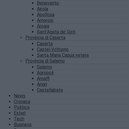
Benevento
Airola
Apollosa
Amorosi
Arpaia
Sant’Agata de’ Goti
Provincia di Caserta
Caserta
Castel Volturno
Santa Maria Capua vetere
Provincia di Salerno
Salerno
Agropoli
Amalfi
Angri
Castellabate
News
Cronaca
Politica
Esteri
Tech
Business