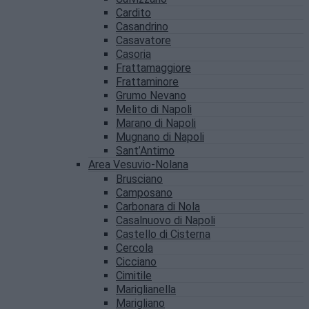
Cardito
Casandrino
Casavatore
Casoria
Frattamaggiore
Frattaminore
Grumo Nevano
Melito di Napoli
Marano di Napoli
Mugnano di Napoli
Sant’Antimo
Area Vesuvio-Nolana
Brusciano
Camposano
Carbonara di Nola
Casalnuovo di Napoli
Castello di Cisterna
Cercola
Cicciano
Cimitile
Mariglianella
Marigliano