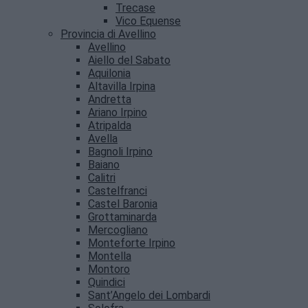
Trecase
Vico Equense
Provincia di Avellino
Avellino
Aiello del Sabato
Aquilonia
Altavilla Irpina
Andretta
Ariano Irpino
Atripalda
Avella
Bagnoli Irpino
Baiano
Calitri
Castelfranci
Castel Baronia
Grottaminarda
Mercogliano
Monteforte Irpino
Montella
Montoro
Quindici
Sant’Angelo dei Lombardi