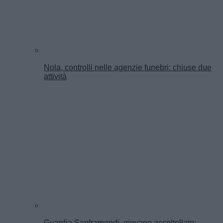
Nola, controlli nelle agenzie funebri: chiuse due
attività
Guardia Sanframondi, giovane accoltellato: