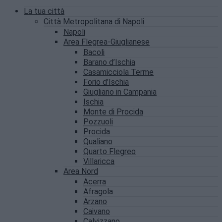
La tua città
Città Metropolitana di Napoli
Napoli
Area Flegrea-Giuglianese
Bacoli
Barano d’Ischia
Casamicciola Terme
Forio d’Ischia
Giugliano in Campania
Ischia
Monte di Procida
Pozzuoli
Procida
Qualiano
Quarto Flegreo
Villaricca
Area Nord
Acerra
Afragola
Arzano
Caivano
Calvizzano