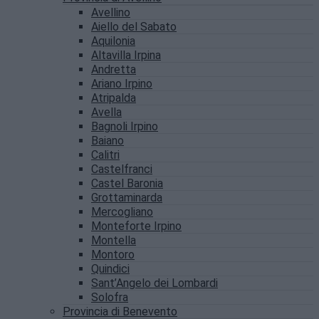
Avellino
Aiello del Sabato
Aquilonia
Altavilla Irpina
Andretta
Ariano Irpino
Atripalda
Avella
Bagnoli Irpino
Baiano
Calitri
Castelfranci
Castel Baronia
Grottaminarda
Mercogliano
Monteforte Irpino
Montella
Montoro
Quindici
Sant’Angelo dei Lombardi
Solofra
Provincia di Benevento