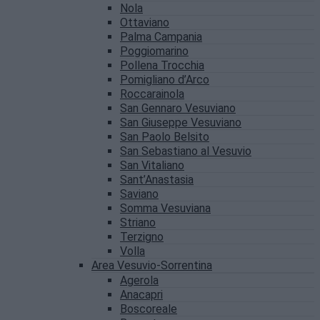
Nola
Ottaviano
Palma Campania
Poggiomarino
Pollena Trocchia
Pomigliano d’Arco
Roccarainola
San Gennaro Vesuviano
San Giuseppe Vesuviano
San Paolo Belsito
San Sebastiano al Vesuvio
San Vitaliano
Sant’Anastasia
Saviano
Somma Vesuviana
Striano
Terzigno
Volla
Area Vesuvio-Sorrentina
Agerola
Anacapri
Boscoreale