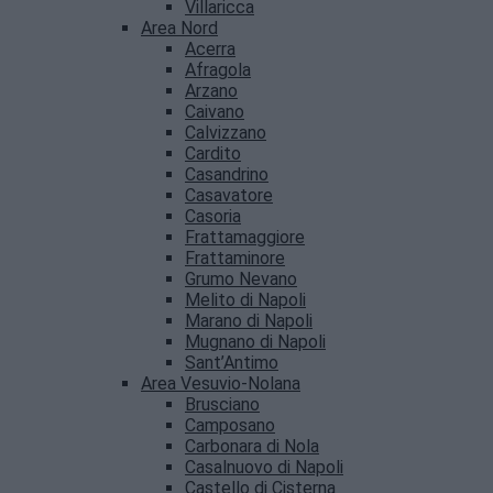
Villaricca
Area Nord
Acerra
Afragola
Arzano
Caivano
Calvizzano
Cardito
Casandrino
Casavatore
Casoria
Frattamaggiore
Frattaminore
Grumo Nevano
Melito di Napoli
Marano di Napoli
Mugnano di Napoli
Sant’Antimo
Area Vesuvio-Nolana
Brusciano
Camposano
Carbonara di Nola
Casalnuovo di Napoli
Castello di Cisterna