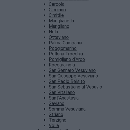
Cercola
Cicciano
Cimitile
Mariglianella
Marigliano
Nola
Ottaviano
Palma Campania
Poggiomarino
Pollena Trocchia
Pomigliano d’Arco
Roccarainola
San Gennaro Vesuviano
San Giuseppe Vesuviano
San Paolo Belsito
San Sebastiano al Vesuvio
San Vitaliano
Sant’Anastasia
Saviano
Somma Vesuviana
Striano
Terzigno
Volla