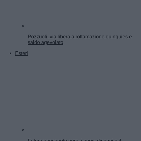
Pozzuoli, via libera a rottamazione quinquies e
saldo agevolato
Esteri
Future banconote euro: i nuovi disegni e il