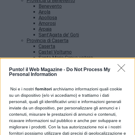
Provincia di Benevento
Benevento
Airola
Apollosa
Amorosi
Arpaia
Sant’Agata de’ Goti
Provincia di Caserta
Caserta
Castel Volturno
Santa Maria Capua vetere
Provincia di Salerno
Salerno
Punto! il Web Magazine -
Do Not Process My
Personal Information
Agropoli
Amalfi
Angri
Noi e i nostri
fornitori
archiviamo informazioni quali cookie
Castellabate
su un dispositivo (e/o vi accediamo) e trattiamo i dati
News
personali, quali gli identificativi unici e informazioni generali
inviate da un dispositivo, per personalizzare gli annunci e i
contenuti, misurare le prestazioni di annunci e contenuti,
ricavare informazioni sul pubblico e anche per sviluppare e
migliorare i prodotti. Con la tua autorizzazione noi e i nostri
fornitori possiamo utilizzare dati precisi di geolocalizzazione e