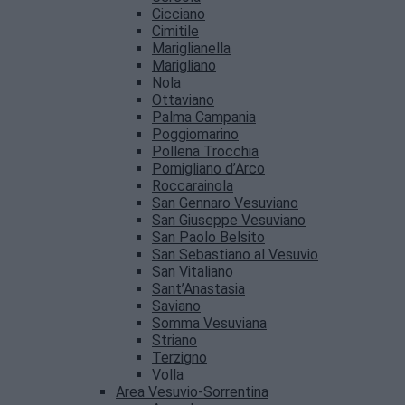
Cicciano
Cimitile
Mariglianella
Marigliano
Nola
Ottaviano
Palma Campania
Poggiomarino
Pollena Trocchia
Pomigliano d’Arco
Roccarainola
San Gennaro Vesuviano
San Giuseppe Vesuviano
San Paolo Belsito
San Sebastiano al Vesuvio
San Vitaliano
Sant’Anastasia
Saviano
Somma Vesuviana
Striano
Terzigno
Volla
Area Vesuvio-Sorrentina