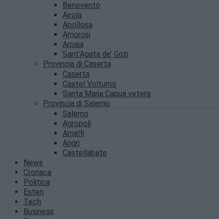
Benevento
Airola
Apollosa
Amorosi
Arpaia
Sant’Agata de’ Goti
Provincia di Caserta
Caserta
Castel Volturno
Santa Maria Capua vetere
Provincia di Salerno
Salerno
Agropoli
Amalfi
Angri
Castellabate
News
Cronaca
Politica
Esteri
Tech
Business