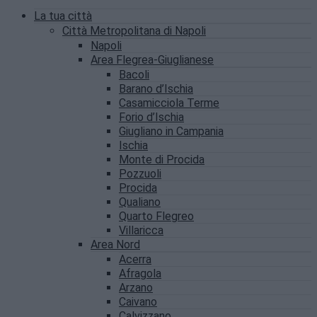
La tua città
Città Metropolitana di Napoli
Napoli
Area Flegrea-Giuglianese
Bacoli
Barano d’Ischia
Casamicciola Terme
Forio d’Ischia
Giugliano in Campania
Ischia
Monte di Procida
Pozzuoli
Procida
Qualiano
Quarto Flegreo
Villaricca
Area Nord
Acerra
Afragola
Arzano
Caivano
Calvizzano