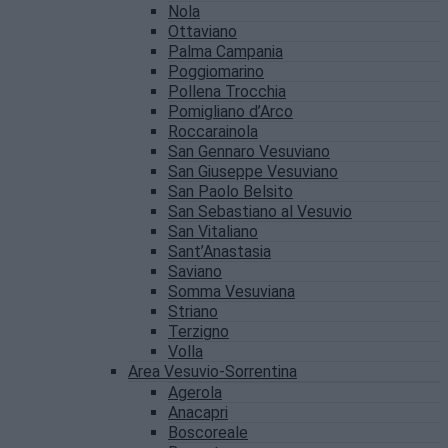
Nola
Ottaviano
Palma Campania
Poggiomarino
Pollena Trocchia
Pomigliano d’Arco
Roccarainola
San Gennaro Vesuviano
San Giuseppe Vesuviano
San Paolo Belsito
San Sebastiano al Vesuvio
San Vitaliano
Sant’Anastasia
Saviano
Somma Vesuviana
Striano
Terzigno
Volla
Area Vesuvio-Sorrentina
Agerola
Anacapri
Boscoreale