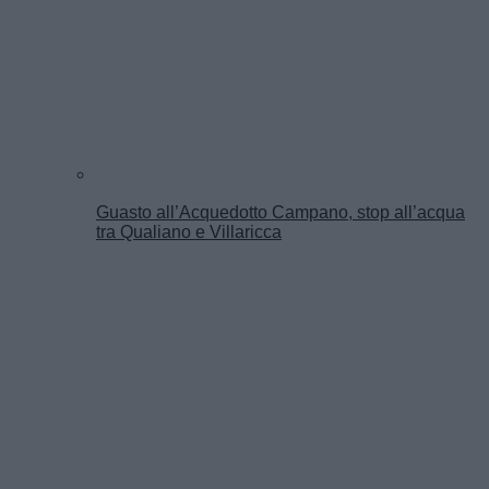
Guasto all’Acquedotto Campano, stop all’acqua
tra Qualiano e Villaricca