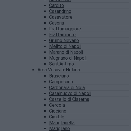
Cardito
Casandrino
Casavatore
Casoria
Frattamaggiore
Frattaminore
Grumo Nevano
Melito di Napoli
Marano di Napoli
Mugnano di Napoli
Sant’Antimo
Area Vesuvio-Nolana
Brusciano
Camposano
Carbonara di Nola
Casalnuovo di Napoli
Castello di Cisterna
Cercola
Cicciano
Cimitile
Mariglianella
Marigliano