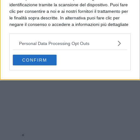
identificazione tramite la scansione del dispositivo. Puoi fare
clic per consentire a noi e ai nostri fornitori il trattamento per
le finalità sopra descritte. In alternativa puoi fare clic per
negare il consenso o accedere a informazioni più dettagliate
e modificare le tue preferenze prima di acconsentire.
Si rende noto che alcuni trattamenti dei dati personali
Personal Data Processing Opt Outs
possono non richiedere il tuo consenso, ma hai il diritto di
Benevento, allerta meteo fino alle 21: l’avviso del
opporti a tale trattamento. Le tue preferenze si
Comune
applicheranno solo a questo sito web. Puoi modificare le tue
CONFIRM
preferenze in qualsiasi momento ritornando su questo sito o
consultando la nostra
informativa sulla riservatezza
.