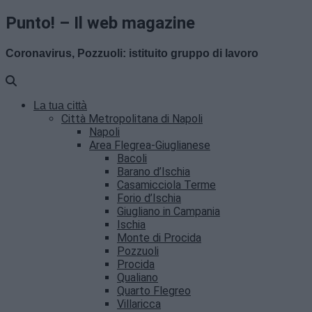
Punto! – Il web magazine
Coronavirus, Pozzuoli: istituito gruppo di lavoro
La tua città
Città Metropolitana di Napoli
Napoli
Area Flegrea-Giuglianese
Bacoli
Barano d’Ischia
Casamicciola Terme
Forio d’Ischia
Giugliano in Campania
Ischia
Monte di Procida
Pozzuoli
Procida
Qualiano
Quarto Flegreo
Villaricca