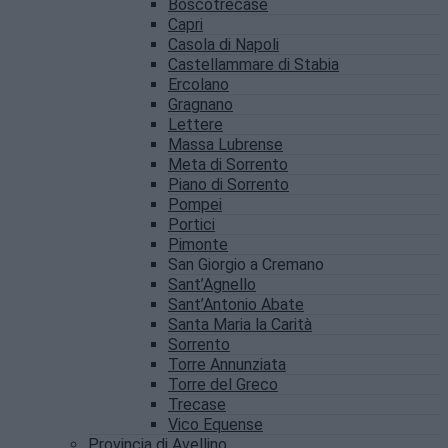
Boscotrecase
Capri
Casola di Napoli
Castellammare di Stabia
Ercolano
Gragnano
Lettere
Massa Lubrense
Meta di Sorrento
Piano di Sorrento
Pompei
Portici
Pimonte
San Giorgio a Cremano
Sant’Agnello
Sant’Antonio Abate
Santa Maria la Carità
Sorrento
Torre Annunziata
Torre del Greco
Trecase
Vico Equense
Provincia di Avellino