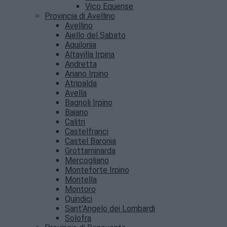
Vico Equense
Provincia di Avellino
Avellino
Aiello del Sabato
Aquilonia
Altavilla Irpina
Andretta
Ariano Irpino
Atripalda
Avella
Bagnoli Irpino
Baiano
Calitri
Castelfranci
Castel Baronia
Grottaminarda
Mercogliano
Monteforte Irpino
Montella
Montoro
Quindici
Sant’Angelo dei Lombardi
Solofra