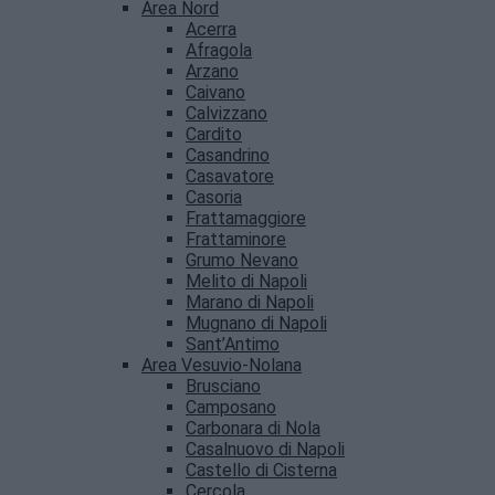
Area Nord
Acerra
Afragola
Arzano
Caivano
Calvizzano
Cardito
Casandrino
Casavatore
Casoria
Frattamaggiore
Frattaminore
Grumo Nevano
Melito di Napoli
Marano di Napoli
Mugnano di Napoli
Sant’Antimo
Area Vesuvio-Nolana
Brusciano
Camposano
Carbonara di Nola
Casalnuovo di Napoli
Castello di Cisterna
Cercola