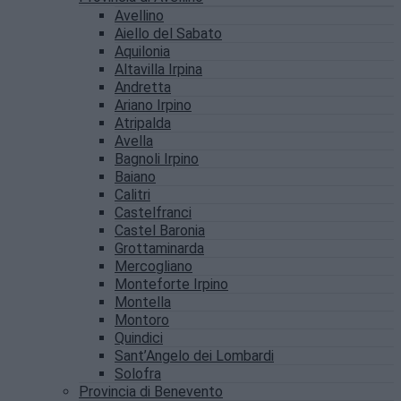
Avellino
Aiello del Sabato
Aquilonia
Altavilla Irpina
Andretta
Ariano Irpino
Atripalda
Avella
Bagnoli Irpino
Baiano
Calitri
Castelfranci
Castel Baronia
Grottaminarda
Mercogliano
Monteforte Irpino
Montella
Montoro
Quindici
Sant’Angelo dei Lombardi
Solofra
Provincia di Benevento