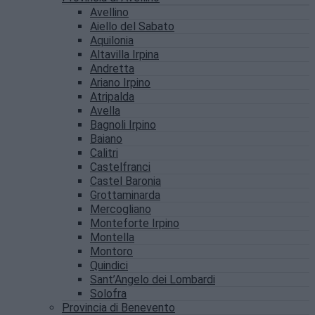
Avellino
Aiello del Sabato
Aquilonia
Altavilla Irpina
Andretta
Ariano Irpino
Atripalda
Avella
Bagnoli Irpino
Baiano
Calitri
Castelfranci
Castel Baronia
Grottaminarda
Mercogliano
Monteforte Irpino
Montella
Montoro
Quindici
Sant’Angelo dei Lombardi
Solofra
Provincia di Benevento