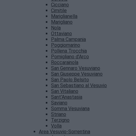
Cicciano
Cimitile
Mariglianella
Marigliano
Nola
Ottaviano
Palma Campania
Poggiomarino
Pollena Trocchia
Pomigliano d’Arco
Roccarainola
San Gennaro Vesuviano
San Giuseppe Vesuviano
San Paolo Belsito
San Sebastiano al Vesuvio
San Vitaliano
Sant’Anastasia
Saviano
Somma Vesuviana
Striano
Terzigno
Volla
Area Vesuvio-Sorrentina