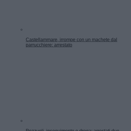
Castellammare, irrompe con un machete dal
parrucchiere: arrestato
Pozzuoli, inseguimento e droga: arrestati due