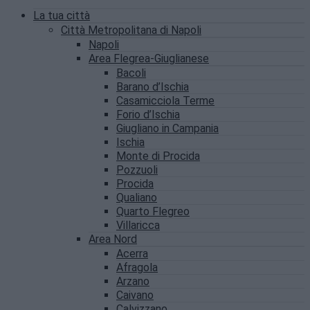
La tua città
Città Metropolitana di Napoli
Napoli
Area Flegrea-Giuglianese
Bacoli
Barano d’Ischia
Casamicciola Terme
Forio d’Ischia
Giugliano in Campania
Ischia
Monte di Procida
Pozzuoli
Procida
Qualiano
Quarto Flegreo
Villaricca
Area Nord
Acerra
Afragola
Arzano
Caivano
Calvizzano