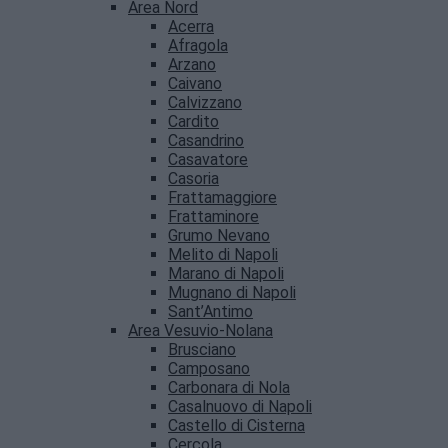
Area Nord
Acerra
Afragola
Arzano
Caivano
Calvizzano
Cardito
Casandrino
Casavatore
Casoria
Frattamaggiore
Frattaminore
Grumo Nevano
Melito di Napoli
Marano di Napoli
Mugnano di Napoli
Sant’Antimo
Area Vesuvio-Nolana
Brusciano
Camposano
Carbonara di Nola
Casalnuovo di Napoli
Castello di Cisterna
Cercola