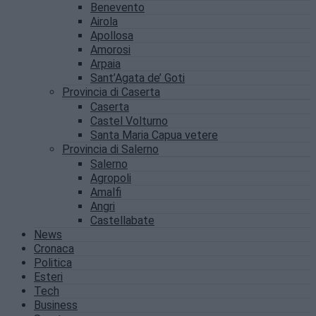
Benevento
Airola
Apollosa
Amorosi
Arpaia
Sant’Agata de’ Goti
Provincia di Caserta
Caserta
Castel Volturno
Santa Maria Capua vetere
Provincia di Salerno
Salerno
Agropoli
Amalfi
Angri
Castellabate
News
Cronaca
Politica
Esteri
Tech
Business