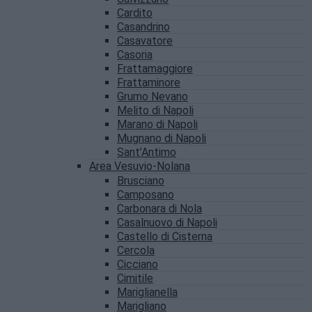
Cardito
Casandrino
Casavatore
Casoria
Frattamaggiore
Frattaminore
Grumo Nevano
Melito di Napoli
Marano di Napoli
Mugnano di Napoli
Sant’Antimo
Area Vesuvio-Nolana
Brusciano
Camposano
Carbonara di Nola
Casalnuovo di Napoli
Castello di Cisterna
Cercola
Cicciano
Cimitile
Mariglianella
Marigliano