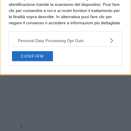
identificazione tramite la scansione del dispositivo. Puoi fare
clic per consentire a noi e ai nostri fornitori il trattamento per
le finalità sopra descritte. In alternativa puoi fare clic per
negare il consenso o accedere a informazioni più dettagliate
e modificare le tue preferenze prima di acconsentire.
Si rende noto che alcuni trattamenti dei dati personali
Personal Data Processing Opt Outs
possono non richiedere il tuo consenso, ma hai il diritto di
Addio a Francesco Guccini, il poeta della musica
opporti a tale trattamento. Le tue preferenze si
italiana si è spento
applicheranno solo a questo sito web. Puoi modificare le tue
CONFIRM
preferenze in qualsiasi momento ritornando su questo sito o
consultando la nostra
informativa sulla riservatezza
.