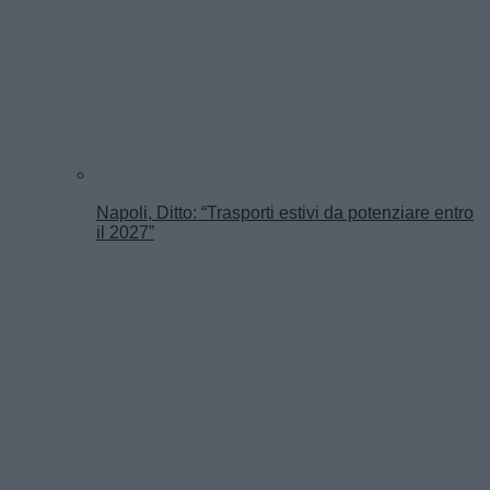
Napoli, Ditto: “Trasporti estivi da potenziare entro
il 2027”