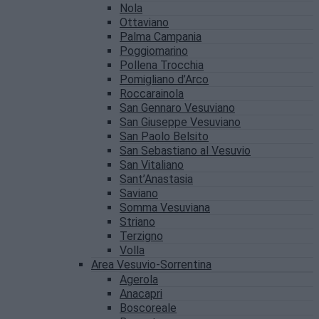
Nola
Ottaviano
Palma Campania
Poggiomarino
Pollena Trocchia
Pomigliano d’Arco
Roccarainola
San Gennaro Vesuviano
San Giuseppe Vesuviano
San Paolo Belsito
San Sebastiano al Vesuvio
San Vitaliano
Sant’Anastasia
Saviano
Somma Vesuviana
Striano
Terzigno
Volla
Area Vesuvio-Sorrentina
Agerola
Anacapri
Boscoreale