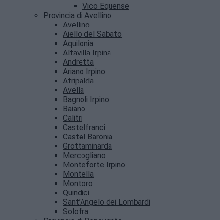
Vico Equense
Provincia di Avellino
Avellino
Aiello del Sabato
Aquilonia
Altavilla Irpina
Andretta
Ariano Irpino
Atripalda
Avella
Bagnoli Irpino
Baiano
Calitri
Castelfranci
Castel Baronia
Grottaminarda
Mercogliano
Monteforte Irpino
Montella
Montoro
Quindici
Sant’Angelo dei Lombardi
Solofra