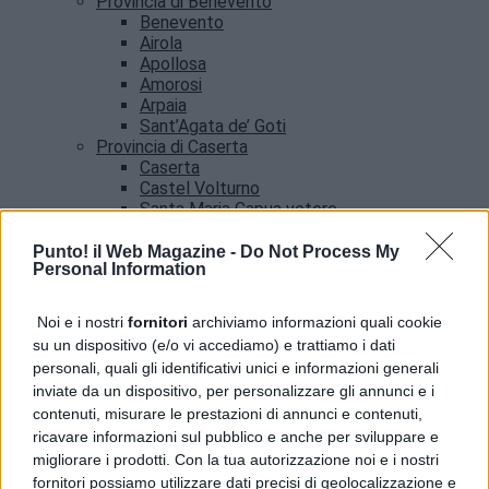
Provincia di Benevento
Benevento
Airola
Apollosa
Amorosi
Arpaia
Sant’Agata de’ Goti
Provincia di Caserta
Caserta
Castel Volturno
Santa Maria Capua vetere
Provincia di Salerno
Salerno
Punto! il Web Magazine -
Do Not Process My
Personal Information
Agropoli
Amalfi
Angri
Noi e i nostri
fornitori
archiviamo informazioni quali cookie
Castellabate
su un dispositivo (e/o vi accediamo) e trattiamo i dati
News
personali, quali gli identificativi unici e informazioni generali
inviate da un dispositivo, per personalizzare gli annunci e i
contenuti, misurare le prestazioni di annunci e contenuti,
ricavare informazioni sul pubblico e anche per sviluppare e
migliorare i prodotti. Con la tua autorizzazione noi e i nostri
fornitori possiamo utilizzare dati precisi di geolocalizzazione e