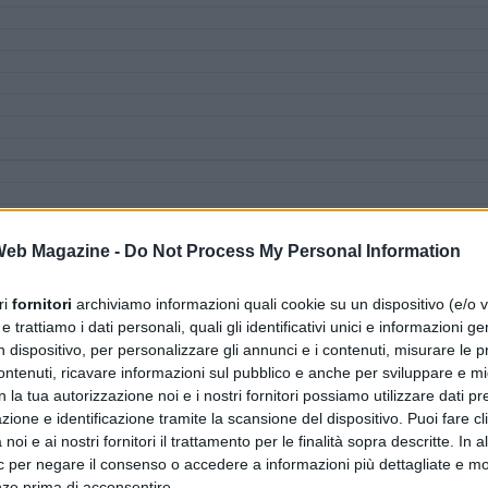
 Web Magazine -
Do Not Process My Personal Information
ri
fornitori
archiviamo informazioni quali cookie su un dispositivo (e/o v
 trattiamo i dati personali, quali gli identificativi unici e informazioni ge
n dispositivo, per personalizzare gli annunci e i contenuti, misurare le p
ntenuti, ricavare informazioni sul pubblico e anche per sviluppare e mig
n la tua autorizzazione noi e i nostri fornitori possiamo utilizzare dati pre
zione e identificazione tramite la scansione del dispositivo. Puoi fare cl
noi e ai nostri fornitori il trattamento per le finalità sopra descritte. In a
ic per negare il consenso o accedere a informazioni più dettagliate e mo
nze prima di acconsentire.