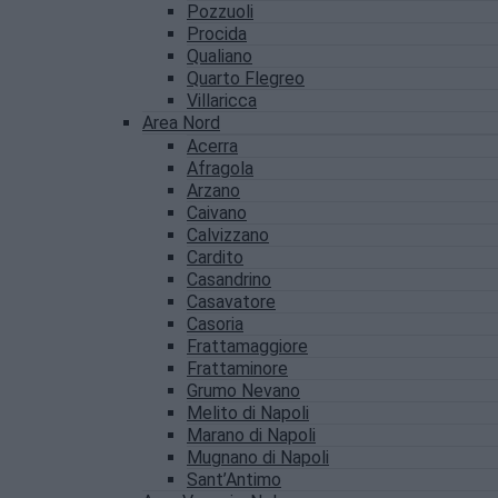
Pozzuoli
Procida
Qualiano
Quarto Flegreo
Villaricca
Area Nord
Acerra
Afragola
Arzano
Caivano
Calvizzano
Cardito
Casandrino
Casavatore
Casoria
Frattamaggiore
Frattaminore
Grumo Nevano
Melito di Napoli
Marano di Napoli
Mugnano di Napoli
Sant’Antimo