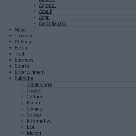
Agropoli
Amalfi
Angri
Castellabate
News
Cronaca
Politica
Esteri
Tech
Business
Sports
Entertainment
Rubriche
Criminologia
Cucina
Cultura
Eventi
Gaming
Gossip
Informatica
Libri
Motori