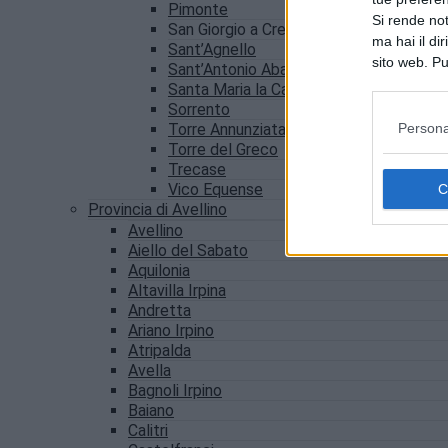
Pimonte
Si rende not
San Giorgio a Cremano
ma hai il di
Sant’Agnello
sito web. Pu
Sant’Antonio Abate
consultando
Santa Maria la Carità
Sorrento
Persona
Torre Annunziata
Torre del Greco
Trecase
Vico Equense
Provincia di Avellino
Avellino
Aiello del Sabato
Aquilonia
Altavilla Irpina
Andretta
Ariano Irpino
Atripalda
Avella
Bagnoli Irpino
Baiano
Calitri