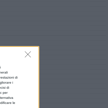
i
nerali
restazioni di
liorare i
cisi di
ic per
lternativa
dificare le