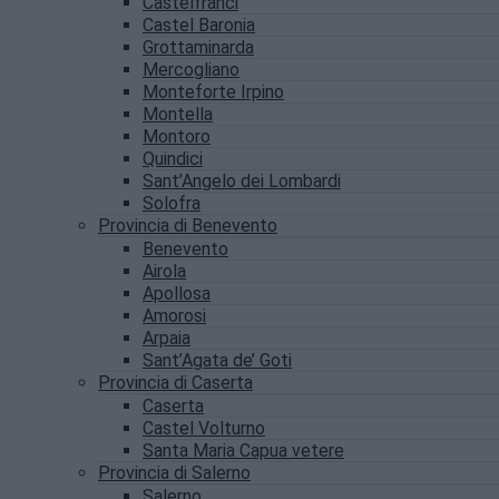
Castelfranci
Castel Baronia
Grottaminarda
Mercogliano
Monteforte Irpino
Montella
Montoro
Quindici
Sant’Angelo dei Lombardi
Solofra
Provincia di Benevento
Benevento
Airola
Apollosa
Amorosi
Arpaia
Sant’Agata de’ Goti
Provincia di Caserta
Caserta
Castel Volturno
Santa Maria Capua vetere
Provincia di Salerno
Salerno