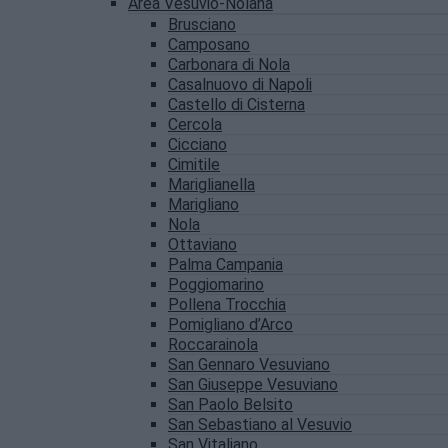
Area Vesuvio-Nolana
Brusciano
Camposano
Carbonara di Nola
Casalnuovo di Napoli
Castello di Cisterna
Cercola
Cicciano
Cimitile
Mariglianella
Marigliano
Nola
Ottaviano
Palma Campania
Poggiomarino
Pollena Trocchia
Pomigliano d’Arco
Roccarainola
San Gennaro Vesuviano
San Giuseppe Vesuviano
San Paolo Belsito
San Sebastiano al Vesuvio
San Vitaliano