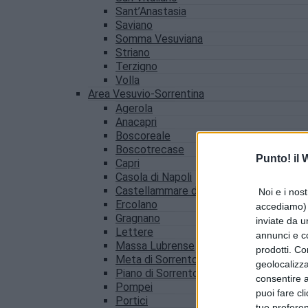
Sant’Anastasia
Saviano
Somma Vesuviana
Striano
Terzigno
Volla
Area Vesuvio-Sorrentina
Agerola
Anacapri
Boscoreale
Boscotrecase
Punto! il
Capri
Casola di Napoli
Castellammare di Stabia
Noi e i nost
Ercolano
accediamo) e
Gragnano
inviate da u
Lettere
annunci e co
Massa Lubrense
prodotti. Co
Meta di Sorrento
geolocalizza
Piano di Sorrento
consentire a 
Pompei
puoi fare cl
Portici
tue prefere