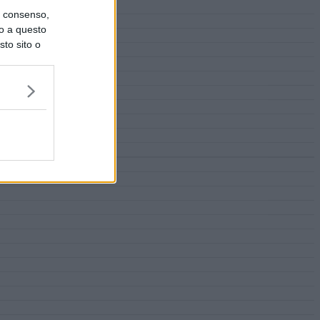
uo consenso,
lo a questo
sto sito o