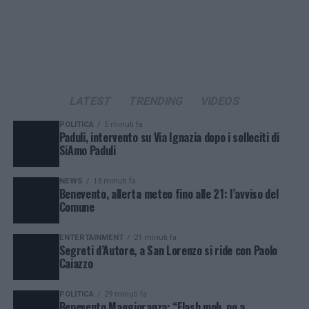
LATEST
TRENDING
VIDEOS
POLITICA
5 minuti fa
Paduli, intervento su Via Ignazia dopo i solleciti di
SiAmo Paduli
NEWS
13 minuti fa
Benevento, allerta meteo fino alle 21: l’avviso del
Comune
ENTERTAINMENT
21 minuti fa
Segreti d’Autore, a San Lorenzo si ride con Paolo
Caiazzo
POLITICA
29 minuti fa
Benevento Maggioranza: “Flash mob, no a