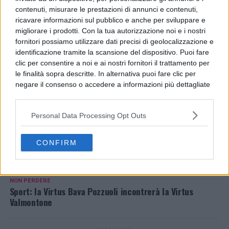
contenuti, misurare le prestazioni di annunci e contenuti,
(Tomasello 11) – Valmontone 33 (Cavallo 8).
ricavare informazioni sul pubblico e anche per sviluppare e
Assist: Pozzuoli 17 (Savoldelli 8) –
migliorare i prodotti. Con la tua autorizzazione noi e i nostri
fornitori possiamo utilizzare dati precisi di geolocalizzazione e
Valmontone 9 (Bisconti 4).
identificazione tramite la scansione del dispositivo. Puoi fare
clic per consentire a noi e ai nostri fornitori il trattamento per
Ufficio Stampa Virtus Bava Pozzuoli
le finalità sopra descritte. In alternativa puoi fare clic per
negare il consenso o accedere a informazioni più dettagliate
e modificare le tue preferenze prima di acconsentire.
Si rende noto che alcuni trattamenti dei dati personali
Personal Data Processing Opt Outs
ARGOMENTI CORRELATI:
BASKETBALL
SPORTS
possono non richiedere il tuo consenso, ma hai il diritto di
VIRTUS BASKET POZZUOLI
VIRTUS VALMONTONE
opporti a tale trattamento. Le tue preferenze si
applicheranno solo a questo sito web. Puoi modificare le tue
CONFIRM
AVANTI IL ​​PROSSIMO
preferenze in qualsiasi momento ritornando su questo sito o
Il Giugliano fa festa: battuto il Marsala nel ritorno al De
consultando la nostra
informativa sulla riservatezza
.
Cristofaro
NON PERDERE
Sport: la Virtus Bava Pozzuoli incontrerà la Virtus
Valmontone