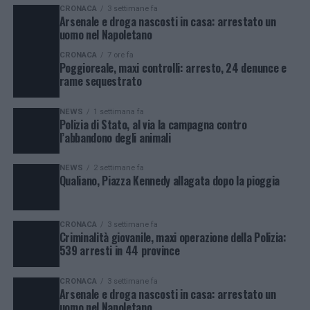
CRONACA
3 settimane fa
Arsenale e droga nascosti in casa: arrestato un
uomo nel Napoletano
CRONACA
7 ore fa
Poggioreale, maxi controlli: arresto, 24 denunce e
rame sequestrato
NEWS
1 settimana fa
Polizia di Stato, al via la campagna contro
l’abbandono degli animali
NEWS
2 settimane fa
Qualiano, Piazza Kennedy allagata dopo la pioggia
CRONACA
3 settimane fa
Criminalità giovanile, maxi operazione della Polizia:
539 arresti in 44 province
CRONACA
3 settimane fa
Arsenale e droga nascosti in casa: arrestato un
uomo nel Napoletano