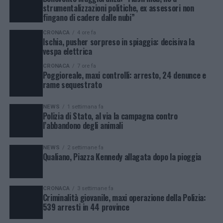
strumentalizzazioni politiche, ex assessori non
fingano di cadere dalle nubi”
CRONACA
4 ore fa
Ischia, pusher sorpreso in spiaggia: decisiva la
vespa elettrica
CRONACA
7 ore fa
Poggioreale, maxi controlli: arresto, 24 denunce e
rame sequestrato
NEWS
1 settimana fa
Polizia di Stato, al via la campagna contro
l’abbandono degli animali
NEWS
2 settimane fa
Qualiano, Piazza Kennedy allagata dopo la pioggia
CRONACA
3 settimane fa
Criminalità giovanile, maxi operazione della Polizia:
539 arresti in 44 province