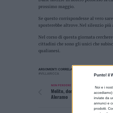
prossimo maggio.
Se questo corrispondesse al vero sare
sposterebbe altrove. Nel silenzio più a
Nel corso di questa giornata cerchere
cittadini che sono gli unici che subis
qualianesi.
ARGOMENTI CORRELATI:
CITTÀ METROPOLITA
VILLARICCA
Punto! il
NON PERDERE
Noi e i nost
Melito, domani chiusa la Sibilla
accediamo) e
Aleramo
inviate da u
annunci e co
prodotti. Co