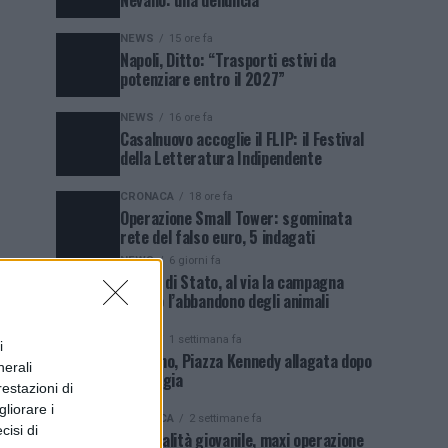
Nevano: una denuncia
NEWS
15 ore fa
Napoli, Ditto: “Trasporti estivi da
potenziare entro il 2027”
NEWS
16 ore fa
Casalnuovo accoglie il FLIP: il Festival
della Letteratura Indipendente
CRONACA
18 ore fa
Operazione Small Tower: sgominata
rete del falso euro, 5 indagati
NEWS
6 giorni fa
Polizia di Stato, al via la campagna
contro l’abbandono degli animali
NEWS
1 settimana fa
i
Qualiano, Piazza Kennedy allagata dopo
nerali
la pioggia
restazioni di
liorare i
CRONACA
2 settimane fa
cisi di
Criminalità giovanile, maxi operazione