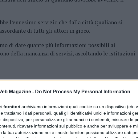
bbe l’ennesimo servizio che dalla città Qualiano si
ssordante di tutti gli attori in gioco.
mo di dare quante più informazioni possibili ai
cono della mancanza di servizi, ascoltando le istituzioni
NA DI NAPOLI
FEATURED
GUARDIA MEDICA
QUALIANO
 Web Magazine -
Do Not Process My Personal Information
AVANTI IL ​​PROSSIMO
ri
fornitori
archiviamo informazioni quali cookie su un dispositivo (e/o v
Sorrento: denunciato un 46enne per
 trattiamo i dati personali, quali gli identificativi unici e informazioni ge
truffa
n dispositivo, per personalizzare gli annunci e i contenuti, misurare le p
ntenuti, ricavare informazioni sul pubblico e anche per sviluppare e mig
n la tua autorizzazione noi e i nostri fornitori possiamo utilizzare dati pre