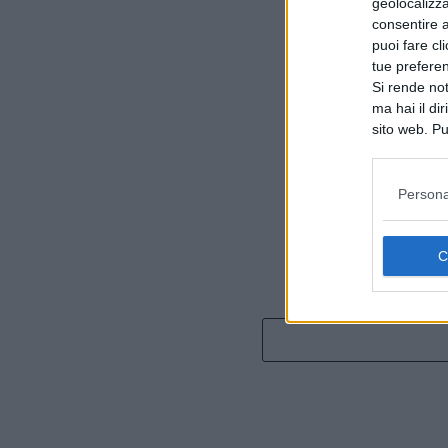
geolocalizza
consentire a 
puoi fare cl
tue prefere
Si rende not
ma hai il di
sito web. Pu
consultando
Persona