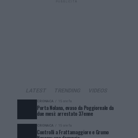
PUBBLICITÀ
LATEST
TRENDING
VIDEOS
CRONACA
15 ore fa
Porta Nolana, evaso da Poggioreale da
due mesi: arrestato 37enne
CRONACA
15 ore fa
Controlli a Frattamaggiore e Grumo