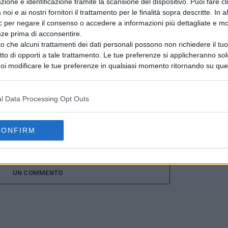
zione e identificazione tramite la scansione del dispositivo. Puoi fare cl
PUBBLICITÀ
noi e ai nostri fornitori il trattamento per le finalità sopra descritte. In a
ic per negare il consenso o accedere a informazioni più dettagliate e mo
nze prima di acconsentire.
o che alcuni trattamenti dei dati personali possono non richiedere il t
ritto di opporti a tale trattamento. Le tue preferenze si applicheranno so
oi modificare le tue preferenze in qualsiasi momento ritornando su que
 la nostra
informativa sulla riservatezza
.
l Data Processing Opt Outs
CONFIRM
UN COMMENTO