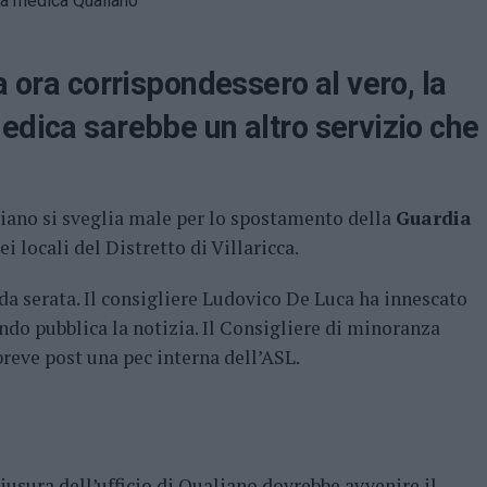
a ora corrispondessero al vero, la
edica sarebbe un altro servizio che
liano si sveglia male per lo spostamento della
Guardia
i locali del Distretto di Villaricca.
arda serata. Il consigliere Ludovico De Luca ha innescato
do pubblica la notizia. Il Consigliere di minoranza
 breve post una pec interna dell’ASL.
iusura dell’ufficio di Qualiano dovrebbe avvenire il