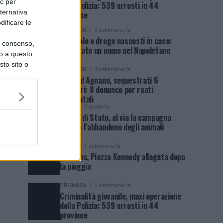
ic per
della Polizia: 539 arresti in 44
lternativa
province
dificare le
CRONACA
3 settimane fa
Arsenale e droga nascosti in casa:
uo consenso,
arrestato un uomo nel Napoletano
lo a questo
sto sito o
CRONACA
4 settimane fa
Blitz ad Agnano, sequestrati 6
cantieri: 8 denunce per reati
ambientali
NEWS
6 giorni fa
Polizia di Stato, al via la campagna
contro l’abbandono degli animali
NEWS
1 settimana fa
Qualiano, Piazza Kennedy allagata dopo
la pioggia
CRONACA
2 settimane fa
Criminalità giovanile, maxi operazione
della Polizia: 539 arresti in 44
province