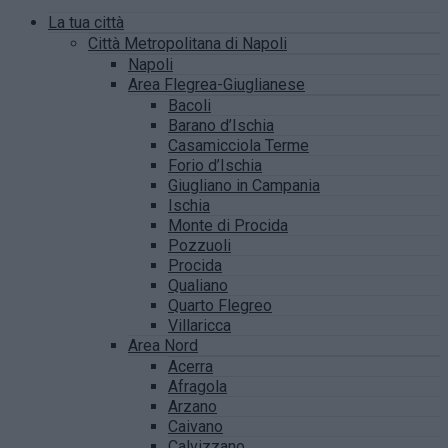
La tua città
Città Metropolitana di Napoli
Napoli
Area Flegrea-Giuglianese
Bacoli
Barano d’Ischia
Casamicciola Terme
Forio d’Ischia
Giugliano in Campania
Ischia
Monte di Procida
Pozzuoli
Procida
Qualiano
Quarto Flegreo
Villaricca
Area Nord
Acerra
Afragola
Arzano
Caivano
Calvizzano