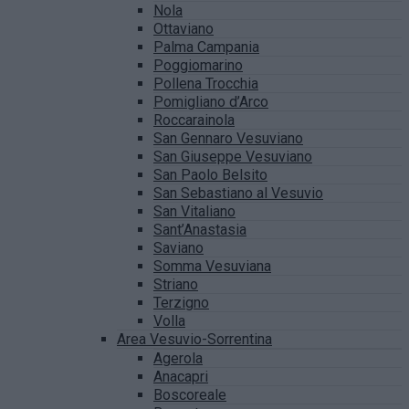
Nola
Ottaviano
Palma Campania
Poggiomarino
Pollena Trocchia
Pomigliano d’Arco
Roccarainola
San Gennaro Vesuviano
San Giuseppe Vesuviano
San Paolo Belsito
San Sebastiano al Vesuvio
San Vitaliano
Sant’Anastasia
Saviano
Somma Vesuviana
Striano
Terzigno
Volla
Area Vesuvio-Sorrentina
Agerola
Anacapri
Boscoreale