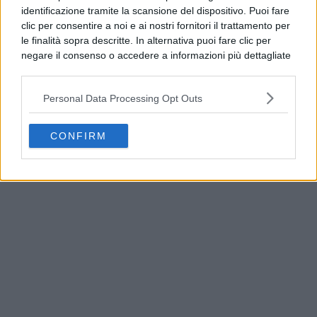
identificazione tramite la scansione del dispositivo. Puoi fare
clic per consentire a noi e ai nostri fornitori il trattamento per
le finalità sopra descritte. In alternativa puoi fare clic per
negare il consenso o accedere a informazioni più dettagliate
e modificare le tue preferenze prima di acconsentire.
Si rende noto che alcuni trattamenti dei dati personali
Personal Data Processing Opt Outs
possono non richiedere il tuo consenso, ma hai il diritto di
opporti a tale trattamento. Le tue preferenze si
Guasto all’Acquedotto Campano, stop all’acqua tra
applicheranno solo a questo sito web. Puoi modificare le tue
CONFIRM
Qualiano e Villaricca
preferenze in qualsiasi momento ritornando su questo sito o
consultando la nostra
informativa sulla riservatezza
.