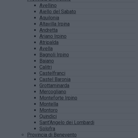
Avellino
Aiello del Sabato
Aquilonia
Altavilla Irpina
Andretta
Ariano Irpino
Atripalda
Avella
Bagnoli Irpino
Baiano
Calitri
Castelfranci
Castel Baronia
Grottaminarda
Mercogliano
Monteforte Irpino
Montella
Montoro
Quindici
Sant’Angelo dei Lombardi
Solofra
Provincia di Benevento