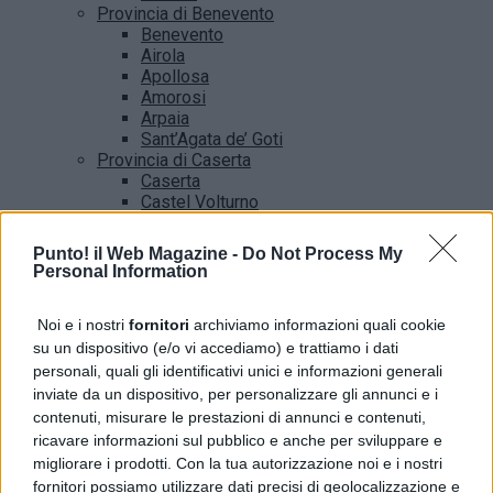
Provincia di Benevento
Benevento
Airola
Apollosa
Amorosi
Arpaia
Sant’Agata de’ Goti
Provincia di Caserta
Caserta
Castel Volturno
Santa Maria Capua vetere
Provincia di Salerno
Punto! il Web Magazine -
Do Not Process My
Salerno
Personal Information
Agropoli
Amalfi
Noi e i nostri
fornitori
archiviamo informazioni quali cookie
Angri
Castellabate
su un dispositivo (e/o vi accediamo) e trattiamo i dati
News
personali, quali gli identificativi unici e informazioni generali
inviate da un dispositivo, per personalizzare gli annunci e i
contenuti, misurare le prestazioni di annunci e contenuti,
ricavare informazioni sul pubblico e anche per sviluppare e
migliorare i prodotti. Con la tua autorizzazione noi e i nostri
fornitori possiamo utilizzare dati precisi di geolocalizzazione e