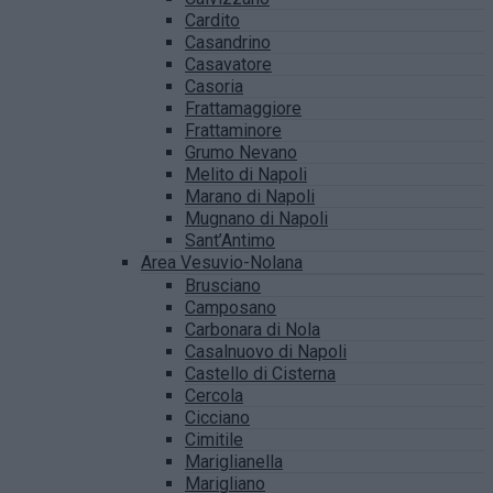
Cardito
Casandrino
Casavatore
Casoria
Frattamaggiore
Frattaminore
Grumo Nevano
Melito di Napoli
Marano di Napoli
Mugnano di Napoli
Sant’Antimo
Area Vesuvio-Nolana
Brusciano
Camposano
Carbonara di Nola
Casalnuovo di Napoli
Castello di Cisterna
Cercola
Cicciano
Cimitile
Mariglianella
Marigliano