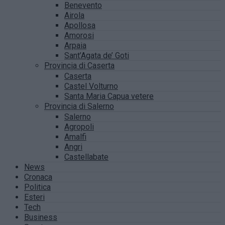
Benevento
Airola
Apollosa
Amorosi
Arpaia
Sant’Agata de’ Goti
Provincia di Caserta
Caserta
Castel Volturno
Santa Maria Capua vetere
Provincia di Salerno
Salerno
Agropoli
Amalfi
Angri
Castellabate
News
Cronaca
Politica
Esteri
Tech
Business