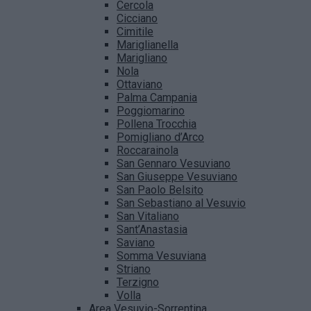
Cercola
Cicciano
Cimitile
Mariglianella
Marigliano
Nola
Ottaviano
Palma Campania
Poggiomarino
Pollena Trocchia
Pomigliano d’Arco
Roccarainola
San Gennaro Vesuviano
San Giuseppe Vesuviano
San Paolo Belsito
San Sebastiano al Vesuvio
San Vitaliano
Sant’Anastasia
Saviano
Somma Vesuviana
Striano
Terzigno
Volla
Area Vesuvio-Sorrentina