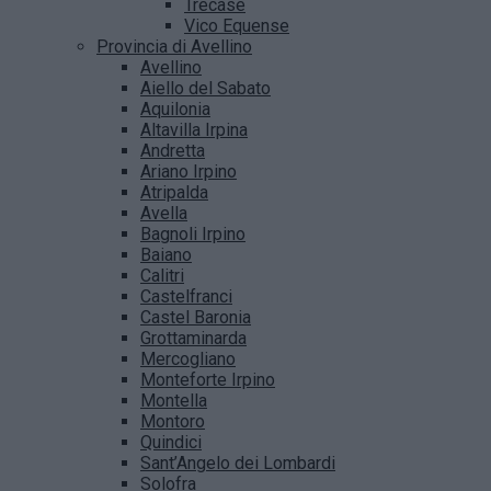
Trecase
Vico Equense
Provincia di Avellino
Avellino
Aiello del Sabato
Aquilonia
Altavilla Irpina
Andretta
Ariano Irpino
Atripalda
Avella
Bagnoli Irpino
Baiano
Calitri
Castelfranci
Castel Baronia
Grottaminarda
Mercogliano
Monteforte Irpino
Montella
Montoro
Quindici
Sant’Angelo dei Lombardi
Solofra