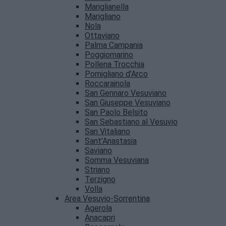
Mariglianella
Marigliano
Nola
Ottaviano
Palma Campania
Poggiomarino
Pollena Trocchia
Pomigliano d’Arco
Roccarainola
San Gennaro Vesuviano
San Giuseppe Vesuviano
San Paolo Belsito
San Sebastiano al Vesuvio
San Vitaliano
Sant’Anastasia
Saviano
Somma Vesuviana
Striano
Terzigno
Volla
Area Vesuvio-Sorrentina
Agerola
Anacapri