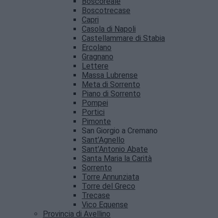
Boscoreale
Boscotrecase
Capri
Casola di Napoli
Castellammare di Stabia
Ercolano
Gragnano
Lettere
Massa Lubrense
Meta di Sorrento
Piano di Sorrento
Pompei
Portici
Pimonte
San Giorgio a Cremano
Sant’Agnello
Sant’Antonio Abate
Santa Maria la Carità
Sorrento
Torre Annunziata
Torre del Greco
Trecase
Vico Equense
Provincia di Avellino