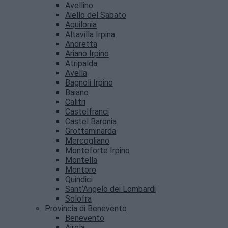
Avellino
Aiello del Sabato
Aquilonia
Altavilla Irpina
Andretta
Ariano Irpino
Atripalda
Avella
Bagnoli Irpino
Baiano
Calitri
Castelfranci
Castel Baronia
Grottaminarda
Mercogliano
Monteforte Irpino
Montella
Montoro
Quindici
Sant’Angelo dei Lombardi
Solofra
Provincia di Benevento
Benevento
Airola