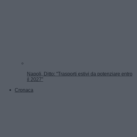
Napoli, Ditto: “Trasporti estivi da potenziare entro
il 2027”
Cronaca