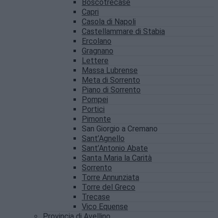
Boscotrecase
Capri
Casola di Napoli
Castellammare di Stabia
Ercolano
Gragnano
Lettere
Massa Lubrense
Meta di Sorrento
Piano di Sorrento
Pompei
Portici
Pimonte
San Giorgio a Cremano
Sant’Agnello
Sant’Antonio Abate
Santa Maria la Carità
Sorrento
Torre Annunziata
Torre del Greco
Trecase
Vico Equense
Provincia di Avellino