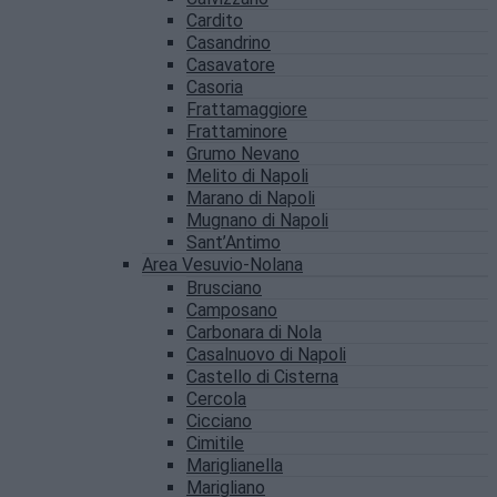
Cardito
Casandrino
Casavatore
Casoria
Frattamaggiore
Frattaminore
Grumo Nevano
Melito di Napoli
Marano di Napoli
Mugnano di Napoli
Sant’Antimo
Area Vesuvio-Nolana
Brusciano
Camposano
Carbonara di Nola
Casalnuovo di Napoli
Castello di Cisterna
Cercola
Cicciano
Cimitile
Mariglianella
Marigliano