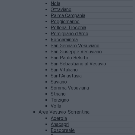
Nola
Ottaviano
Palma Campania
Poggiomarino
Pollena Trocchia
Pomigliano d’Arco
Roccarainola
San Gennaro Vesuviano
San Giuseppe Vesuviano
San Paolo Belsito
San Sebastiano al Vesuvio
San Vitaliano
Sant’Anastasia
Saviano
Somma Vesuviana
Striano
Terzigno
Volla
Area Vesuvio-Sorrentina
Agerola
Anacapri
Boscoreale