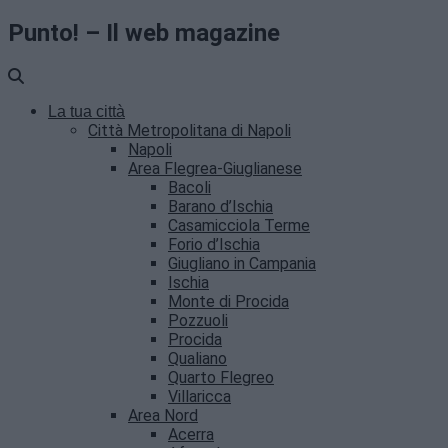
Punto! – Il web magazine
La tua città
Città Metropolitana di Napoli
Napoli
Area Flegrea-Giuglianese
Bacoli
Barano d’Ischia
Casamicciola Terme
Forio d’Ischia
Giugliano in Campania
Ischia
Monte di Procida
Pozzuoli
Procida
Qualiano
Quarto Flegreo
Villaricca
Area Nord
Acerra