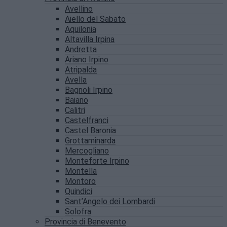
Avellino
Aiello del Sabato
Aquilonia
Altavilla Irpina
Andretta
Ariano Irpino
Atripalda
Avella
Bagnoli Irpino
Baiano
Calitri
Castelfranci
Castel Baronia
Grottaminarda
Mercogliano
Monteforte Irpino
Montella
Montoro
Quindici
Sant’Angelo dei Lombardi
Solofra
Provincia di Benevento