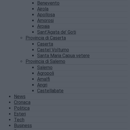
Benevento
Airola
Apollosa
Amorosi
Arpaia
Sant’Agata de’ Goti
Provincia di Caserta
Caserta
Castel Volturno
Santa Maria Capua vetere
Provincia di Salerno
Salerno
Agropoli
Amalfi
Angri
Castellabate
News
Cronaca
Politica
Esteri
Tech
Business