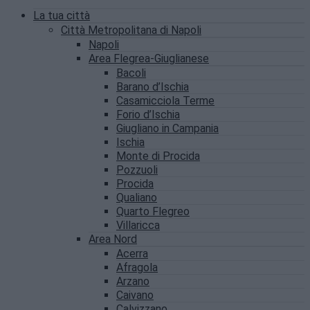
La tua città
Città Metropolitana di Napoli
Napoli
Area Flegrea-Giuglianese
Bacoli
Barano d’Ischia
Casamicciola Terme
Forio d’Ischia
Giugliano in Campania
Ischia
Monte di Procida
Pozzuoli
Procida
Qualiano
Quarto Flegreo
Villaricca
Area Nord
Acerra
Afragola
Arzano
Caivano
Calvizzano