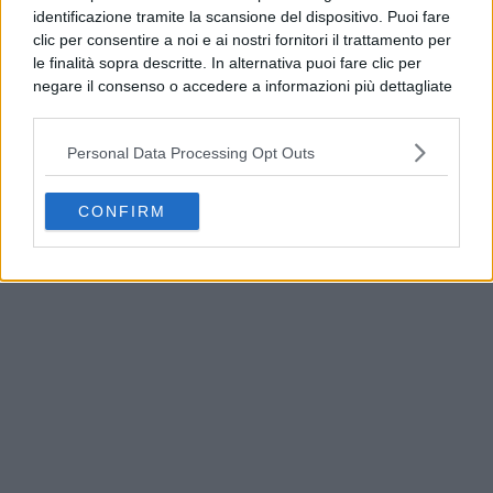
identificazione tramite la scansione del dispositivo. Puoi fare
clic per consentire a noi e ai nostri fornitori il trattamento per
le finalità sopra descritte. In alternativa puoi fare clic per
negare il consenso o accedere a informazioni più dettagliate
e modificare le tue preferenze prima di acconsentire.
Si rende noto che alcuni trattamenti dei dati personali
Personal Data Processing Opt Outs
possono non richiedere il tuo consenso, ma hai il diritto di
opporti a tale trattamento. Le tue preferenze si
applicheranno solo a questo sito web. Puoi modificare le tue
CONFIRM
Addio a Francesco Guccini, il poeta della musica
preferenze in qualsiasi momento ritornando su questo sito o
italiana si è spento
consultando la nostra
informativa sulla riservatezza
.