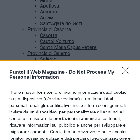
Apollosa
Amorosi
Arpaia
Sant’Agata de’ Goti
Provincia di Caserta
Caserta
Castel Volturno
Santa Maria Capua vetere
Provincia di Salerno
Salerno
Agropoli
Amalfi
Punto! il Web Magazine -
Do Not Process My
Angri
Personal Information
Castellabate
News
Noi e i nostri
fornitori
archiviamo informazioni quali cookie
su un dispositivo (e/o vi accediamo) e trattiamo i dati
Terra dei Fuochi, il Generale Parrulli visita la
personali, quali gli identificativi unici e informazioni generali
Control Room interforze
inviate da un dispositivo, per personalizzare gli annunci e i
contenuti, misurare le prestazioni di annunci e contenuti,
ricavare informazioni sul pubblico e anche per sviluppare e
migliorare i prodotti. Con la tua autorizzazione noi e i nostri
fornitori possiamo utilizzare dati precisi di geolocalizzazione e