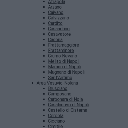
Afragola
Arzano
Caivano
Calvizzano
Cardito
Casandrino
Casavatore
Casoria
Frattamaggiore
Frattaminore
Grumo Nevano
Melito di Napoli
Marano di Napoli
Mugnano di Napoli
Sant’Antimo
Area Vesuvio-Nolana
Brusciano
Camposano
Carbonara di Nola
Casalnuovo di Napoli
Castello di Cisterna
Cercola
Cicciano
Cimitile