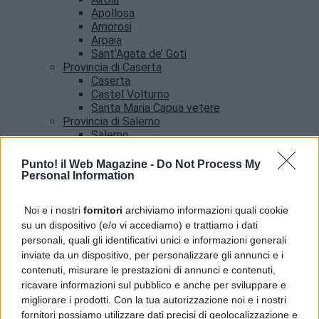
Apollosa
Amorosi
Arpaia
Sant’Agata de’ Goti
Provincia di Caserta
Caserta
Castel Volturno
Santa Maria Capua vetere
Provincia di Salerno
Salerno
Agropoli
Amalfi
Punto! il Web Magazine -
Do Not Process My
Angri
Personal Information
Castellabate
News
Noi e i nostri
fornitori
archiviamo informazioni quali cookie
su un dispositivo (e/o vi accediamo) e trattiamo i dati
Pozzuoli, servizio Poste per cittadini con case
personali, quali gli identificativi unici e informazioni generali
inagibili dopo il sisma
inviate da un dispositivo, per personalizzare gli annunci e i
contenuti, misurare le prestazioni di annunci e contenuti,
ricavare informazioni sul pubblico e anche per sviluppare e
migliorare i prodotti. Con la tua autorizzazione noi e i nostri
fornitori possiamo utilizzare dati precisi di geolocalizzazione e