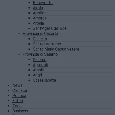
Benevento
Airola
Apollosa
Amorosi
Arpaia
Sant’Agata de’ Goti
Provincia di Caserta
Caserta
Castel Volturno
Santa Maria Capua vetere
Provincia di Salerno
Salerno
Agropoli
Amalfi
Angri
Castellabate
News
Cronaca
Politica
Esteri
Tech
Business