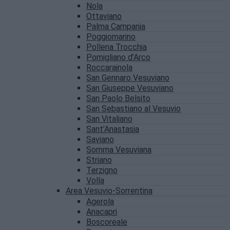
Nola
Ottaviano
Palma Campania
Poggiomarino
Pollena Trocchia
Pomigliano d’Arco
Roccarainola
San Gennaro Vesuviano
San Giuseppe Vesuviano
San Paolo Belsito
San Sebastiano al Vesuvio
San Vitaliano
Sant’Anastasia
Saviano
Somma Vesuviana
Striano
Terzigno
Volla
Area Vesuvio-Sorrentina
Agerola
Anacapri
Boscoreale