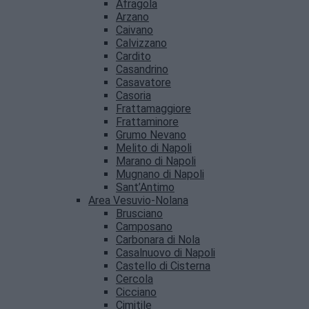
Afragola
Arzano
Caivano
Calvizzano
Cardito
Casandrino
Casavatore
Casoria
Frattamaggiore
Frattaminore
Grumo Nevano
Melito di Napoli
Marano di Napoli
Mugnano di Napoli
Sant’Antimo
Area Vesuvio-Nolana
Brusciano
Camposano
Carbonara di Nola
Casalnuovo di Napoli
Castello di Cisterna
Cercola
Cicciano
Cimitile