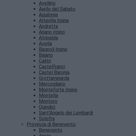
Avellino
Aiello del Sabato
Aquilonia
Altavilla Irpina
Andretta
Ariano Irpino
Atripalda
Avella
Bagnoli Irpino
Baiano
Calitri
Castelfranci
Castel Baronia
Grottaminarda
Mercogliano
Monteforte Irpino
Montella
Montoro
Quindici
Sant’Angelo dei Lombardi
Solofra
Provincia di Benevento
Benevento
Airola