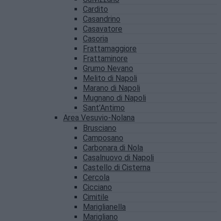
Cardito
Casandrino
Casavatore
Casoria
Frattamaggiore
Frattaminore
Grumo Nevano
Melito di Napoli
Marano di Napoli
Mugnano di Napoli
Sant’Antimo
Area Vesuvio-Nolana
Brusciano
Camposano
Carbonara di Nola
Casalnuovo di Napoli
Castello di Cisterna
Cercola
Cicciano
Cimitile
Mariglianella
Marigliano