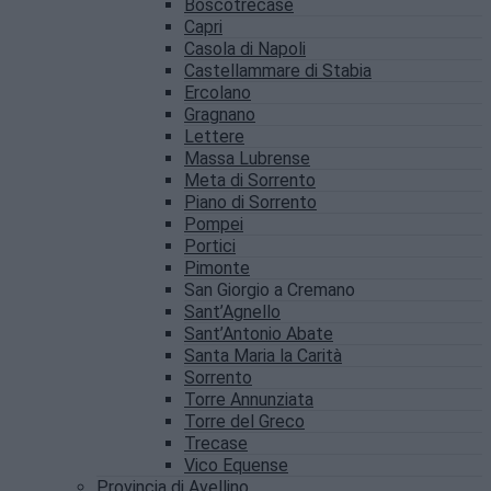
Boscotrecase
Capri
Casola di Napoli
Castellammare di Stabia
Ercolano
Gragnano
Lettere
Massa Lubrense
Meta di Sorrento
Piano di Sorrento
Pompei
Portici
Pimonte
San Giorgio a Cremano
Sant’Agnello
Sant’Antonio Abate
Santa Maria la Carità
Sorrento
Torre Annunziata
Torre del Greco
Trecase
Vico Equense
Provincia di Avellino