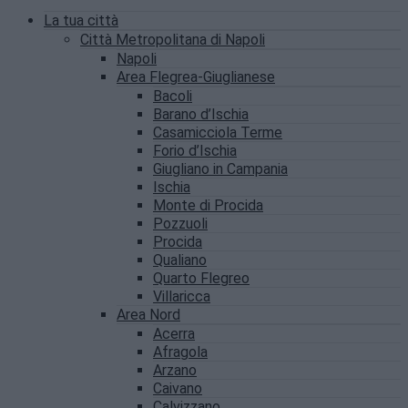
La tua città
Città Metropolitana di Napoli
Napoli
Area Flegrea-Giuglianese
Bacoli
Barano d’Ischia
Casamicciola Terme
Forio d’Ischia
Giugliano in Campania
Ischia
Monte di Procida
Pozzuoli
Procida
Qualiano
Quarto Flegreo
Villaricca
Area Nord
Acerra
Afragola
Arzano
Caivano
Calvizzano