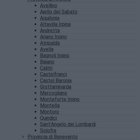
Avellino
Aiello del Sabato
Aquilonia
Altavilla Irpina
Andretta
Ariano Irpino
Atripalda
Avella
Bagnoli Irpino
Baiano
Calitri
Castelfranci
Castel Baronia
Grottaminarda
Mercogliano
Monteforte Irpino
Montella
Montoro
Quindici
Sant’Angelo dei Lombardi
Solofra
Provincia di Benevento