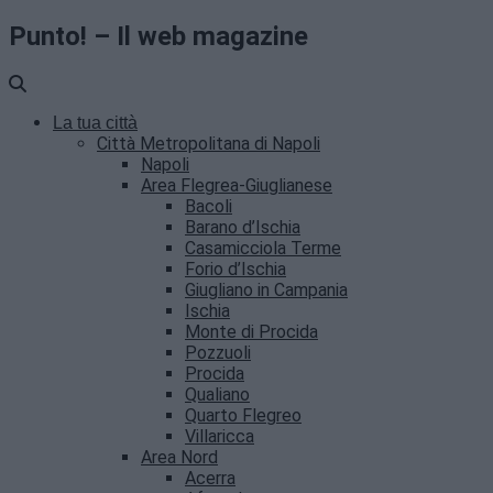
Punto! – Il web magazine
La tua città
Città Metropolitana di Napoli
Napoli
Area Flegrea-Giuglianese
Bacoli
Barano d’Ischia
Casamicciola Terme
Forio d’Ischia
Giugliano in Campania
Ischia
Monte di Procida
Pozzuoli
Procida
Qualiano
Quarto Flegreo
Villaricca
Area Nord
Acerra