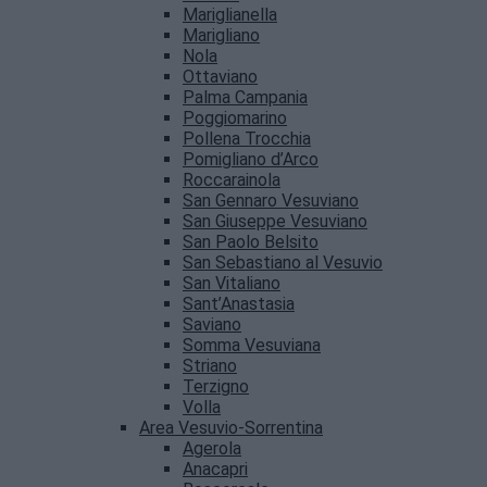
Mariglianella
Marigliano
Nola
Ottaviano
Palma Campania
Poggiomarino
Pollena Trocchia
Pomigliano d’Arco
Roccarainola
San Gennaro Vesuviano
San Giuseppe Vesuviano
San Paolo Belsito
San Sebastiano al Vesuvio
San Vitaliano
Sant’Anastasia
Saviano
Somma Vesuviana
Striano
Terzigno
Volla
Area Vesuvio-Sorrentina
Agerola
Anacapri