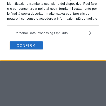
identificazione tramite la scansione del dispositivo. Puoi fare
clic per consentire a noi e ai nostri fornitori il trattamento per
le finalità sopra descritte. In alternativa puoi fare clic per
negare il consenso o accedere a informazioni più dettagliate
e modificare le tue preferenze prima di acconsentire.
Si rende noto che alcuni trattamenti dei dati personali
Personal Data Processing Opt Outs
possono non richiedere il tuo consenso, ma hai il diritto di
opporti a tale trattamento. Le tue preferenze si
applicheranno solo a questo sito web. Puoi modificare le tue
CONFIRM
Guasto all’Acquedotto Campano, stop all’acqua
preferenze in qualsiasi momento ritornando su questo sito o
tra Qualiano e Villaricca
consultando la nostra
informativa sulla riservatezza
.