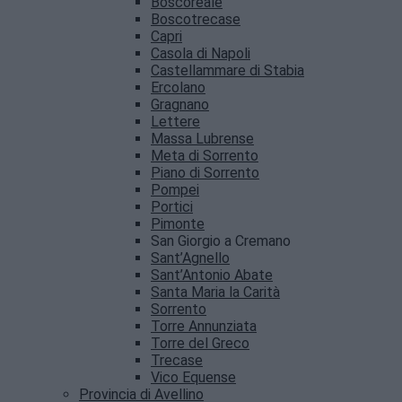
Boscoreale
Boscotrecase
Capri
Casola di Napoli
Castellammare di Stabia
Ercolano
Gragnano
Lettere
Massa Lubrense
Meta di Sorrento
Piano di Sorrento
Pompei
Portici
Pimonte
San Giorgio a Cremano
Sant’Agnello
Sant’Antonio Abate
Santa Maria la Carità
Sorrento
Torre Annunziata
Torre del Greco
Trecase
Vico Equense
Provincia di Avellino