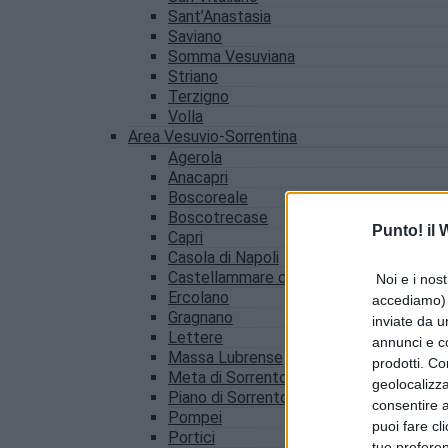
Sant’Anastasia
Saviano
Somma Vesuviana
Striano
Terzigno
Volla
Area Vesuvio-Sorrentina
Agerola
Anacapri
Boscoreale
Boscotrecase
Punto! il
Capri
Casola di Napoli
Castellammare di Stabia
Noi e i nost
Ercolano
accediamo) e
Gragnano
inviate da u
Lettere
annunci e co
Massa Lubrense
prodotti. Co
Meta di Sorrento
geolocalizza
Piano di Sorrento
consentire a 
Pompei
puoi fare cl
Portici
tue prefere