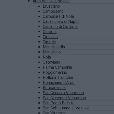
Area Vesuvio-Nolana
Brusciano
Camposano
Carbonara di Nola
Casalnuovo di Napoli
Castello di Cisterna
Cercola
Cicciano
Cimitile
Mariglianella
Marigliano
Nola
Ottaviano
Palma Campania
Poggiomarino
Pollena Trocchia
Pomigliano d’Arco
Roccarainola
San Gennaro Vesuviano
San Giuseppe Vesuviano
San Paolo Belsito
San Sebastiano al Vesuvio
San Vitaliano