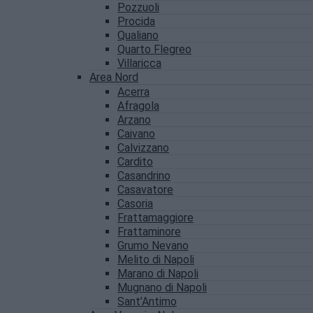
Pozzuoli
Procida
Qualiano
Quarto Flegreo
Villaricca
Area Nord
Acerra
Afragola
Arzano
Caivano
Calvizzano
Cardito
Casandrino
Casavatore
Casoria
Frattamaggiore
Frattaminore
Grumo Nevano
Melito di Napoli
Marano di Napoli
Mugnano di Napoli
Sant’Antimo