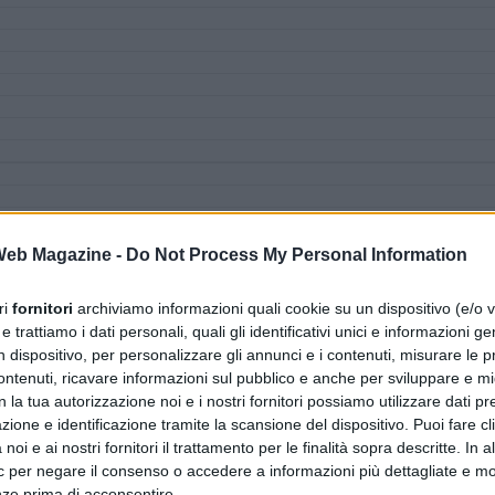
 Web Magazine -
Do Not Process My Personal Information
ri
fornitori
archiviamo informazioni quali cookie su un dispositivo (e/o v
 trattiamo i dati personali, quali gli identificativi unici e informazioni ge
n dispositivo, per personalizzare gli annunci e i contenuti, misurare le p
ntenuti, ricavare informazioni sul pubblico e anche per sviluppare e mig
n la tua autorizzazione noi e i nostri fornitori possiamo utilizzare dati pre
zione e identificazione tramite la scansione del dispositivo. Puoi fare cl
noi e ai nostri fornitori il trattamento per le finalità sopra descritte. In a
ic per negare il consenso o accedere a informazioni più dettagliate e mo
nze prima di acconsentire.