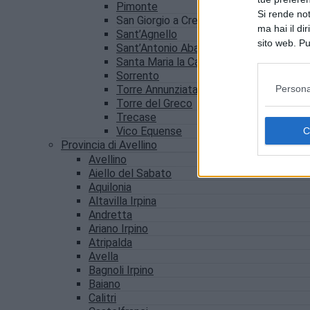
Pimonte
Si rende not
San Giorgio a Cremano
ma hai il di
Sant’Agnello
sito web. Pu
Sant’Antonio Abate
consultando
Santa Maria la Carità
Sorrento
Persona
Torre Annunziata
Torre del Greco
Trecase
Vico Equense
Provincia di Avellino
Avellino
Aiello del Sabato
Aquilonia
Altavilla Irpina
Andretta
Ariano Irpino
Atripalda
Avella
Bagnoli Irpino
Baiano
Calitri