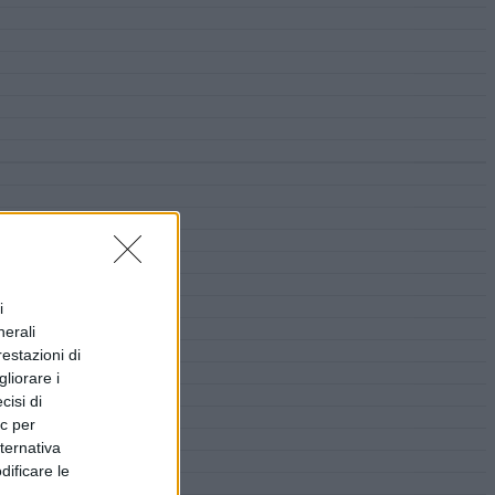
i
nerali
restazioni di
liorare i
cisi di
ic per
lternativa
dificare le