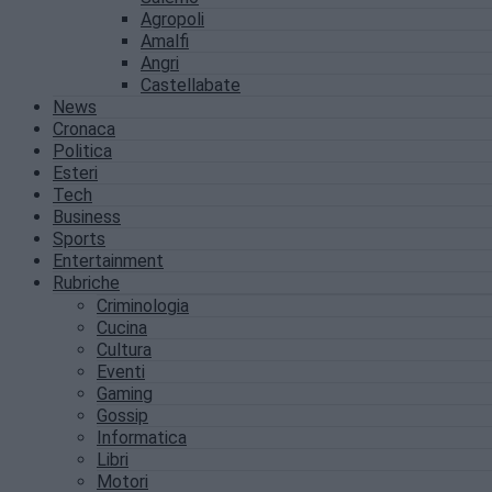
Agropoli
Amalfi
Angri
Castellabate
News
Cronaca
Politica
Esteri
Tech
Business
Sports
Entertainment
Rubriche
Criminologia
Cucina
Cultura
Eventi
Gaming
Gossip
Informatica
Libri
Motori