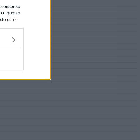
uo consenso,
lo a questo
sto sito o