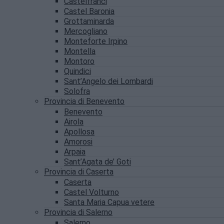
Castelfranci
Castel Baronia
Grottaminarda
Mercogliano
Monteforte Irpino
Montella
Montoro
Quindici
Sant’Angelo dei Lombardi
Solofra
Provincia di Benevento
Benevento
Airola
Apollosa
Amorosi
Arpaia
Sant’Agata de’ Goti
Provincia di Caserta
Caserta
Castel Volturno
Santa Maria Capua vetere
Provincia di Salerno
Salerno