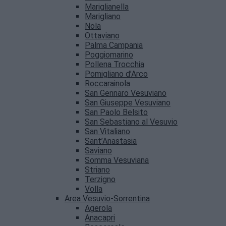
Mariglianella
Marigliano
Nola
Ottaviano
Palma Campania
Poggiomarino
Pollena Trocchia
Pomigliano d’Arco
Roccarainola
San Gennaro Vesuviano
San Giuseppe Vesuviano
San Paolo Belsito
San Sebastiano al Vesuvio
San Vitaliano
Sant’Anastasia
Saviano
Somma Vesuviana
Striano
Terzigno
Volla
Area Vesuvio-Sorrentina
Agerola
Anacapri