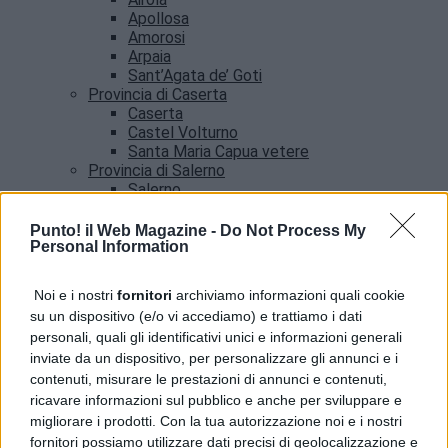
Apollosa
Amorosi
Arpaia
Sant’Agata de’ Goti
Provincia di Caserta
Caserta
Castel Volturno
Santa Maria Capua vetere
Provincia di Salerno
Salerno
Agropoli
Amalfi
Punto! il Web Magazine -
Do Not Process My
Angri
Personal Information
Castellabate
News
Noi e i nostri
fornitori
archiviamo informazioni quali cookie
su un dispositivo (e/o vi accediamo) e trattiamo i dati
Benevento, allerta meteo fino alle 21: l’avviso del
personali, quali gli identificativi unici e informazioni generali
Comune
inviate da un dispositivo, per personalizzare gli annunci e i
contenuti, misurare le prestazioni di annunci e contenuti,
ricavare informazioni sul pubblico e anche per sviluppare e
migliorare i prodotti. Con la tua autorizzazione noi e i nostri
fornitori possiamo utilizzare dati precisi di geolocalizzazione e