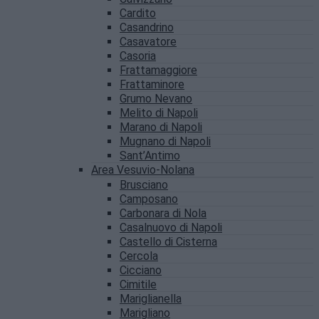
Cardito
Casandrino
Casavatore
Casoria
Frattamaggiore
Frattaminore
Grumo Nevano
Melito di Napoli
Marano di Napoli
Mugnano di Napoli
Sant’Antimo
Area Vesuvio-Nolana
Brusciano
Camposano
Carbonara di Nola
Casalnuovo di Napoli
Castello di Cisterna
Cercola
Cicciano
Cimitile
Mariglianella
Marigliano