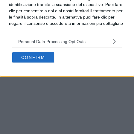
identificazione tramite la scansione del dispositivo. Puoi fare
clic per consentire a noi e ai nostri fornitori il trattamento per
le finalità sopra descritte. In alternativa puoi fare clic per
negare il consenso o accedere a informazioni più dettagliate
e modificare le tue preferenze prima di acconsentire.
Si rende noto che alcuni trattamenti dei dati personali
Personal Data Processing Opt Outs
possono non richiedere il tuo consenso, ma hai il diritto di
opporti a tale trattamento. Le tue preferenze si
applicheranno solo a questo sito web. Puoi modificare le tue
CONFIRM
America’s Cup, Casamicciola espone le prime
preferenze in qualsiasi momento ritornando su questo sito o
bandiere ufficiali
consultando la nostra
informativa sulla riservatezza
.