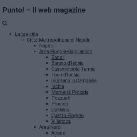
Punto! – Il web magazine
La tua città
Città Metropolitana di Napoli
Napoli
Area Flegrea-Giuglianese
Bacoli
Barano d’Ischia
Casamicciola Terme
Forio d’Ischia
Giugliano in Campania
Ischia
Monte di Procida
Pozzuoli
Procida
Qualiano
Quarto Flegreo
Villaricca
Area Nord
Acerra