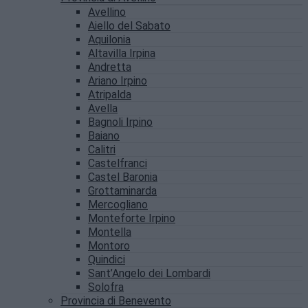
Avellino
Aiello del Sabato
Aquilonia
Altavilla Irpina
Andretta
Ariano Irpino
Atripalda
Avella
Bagnoli Irpino
Baiano
Calitri
Castelfranci
Castel Baronia
Grottaminarda
Mercogliano
Monteforte Irpino
Montella
Montoro
Quindici
Sant’Angelo dei Lombardi
Solofra
Provincia di Benevento