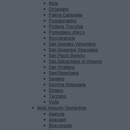
Nola
Ottaviano
Palma Campania
Poggiomarino
Pollena Trocchia
Pomigliano d’Arco
Roccarainola
San Gennaro Vesuviano
San Giuseppe Vesuviano
San Paolo Belsito
San Sebastiano al Vesuvio
San Vitaliano
Sant’Anastasia
Saviano
Somma Vesuviana
Striano
Terzigno
Volla
Area Vesuvio-Sorrentina
Agerola
Anacapri
Boscoreale