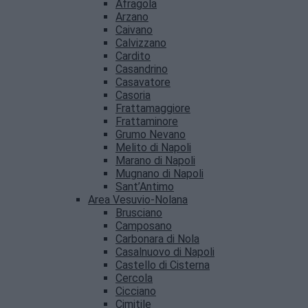
Afragola
Arzano
Caivano
Calvizzano
Cardito
Casandrino
Casavatore
Casoria
Frattamaggiore
Frattaminore
Grumo Nevano
Melito di Napoli
Marano di Napoli
Mugnano di Napoli
Sant’Antimo
Area Vesuvio-Nolana
Brusciano
Camposano
Carbonara di Nola
Casalnuovo di Napoli
Castello di Cisterna
Cercola
Cicciano
Cimitile