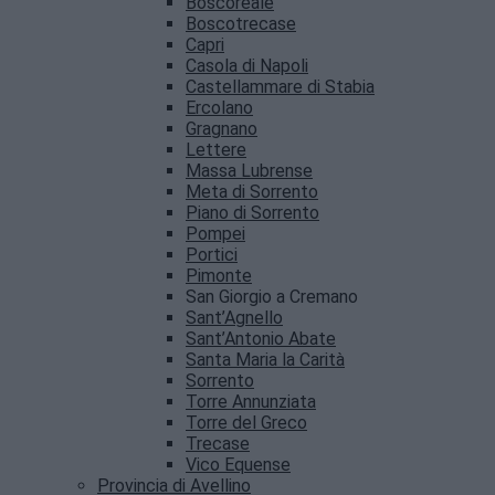
Boscoreale
Boscotrecase
Capri
Casola di Napoli
Castellammare di Stabia
Ercolano
Gragnano
Lettere
Massa Lubrense
Meta di Sorrento
Piano di Sorrento
Pompei
Portici
Pimonte
San Giorgio a Cremano
Sant’Agnello
Sant’Antonio Abate
Santa Maria la Carità
Sorrento
Torre Annunziata
Torre del Greco
Trecase
Vico Equense
Provincia di Avellino