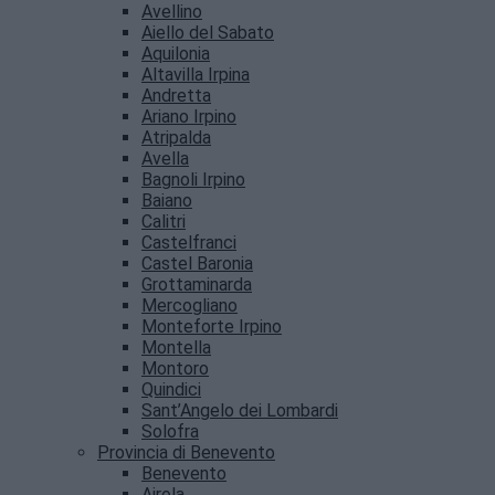
Avellino
Aiello del Sabato
Aquilonia
Altavilla Irpina
Andretta
Ariano Irpino
Atripalda
Avella
Bagnoli Irpino
Baiano
Calitri
Castelfranci
Castel Baronia
Grottaminarda
Mercogliano
Monteforte Irpino
Montella
Montoro
Quindici
Sant’Angelo dei Lombardi
Solofra
Provincia di Benevento
Benevento
Airola