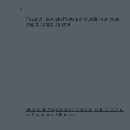
Pozzuoli, servizio Poste per cittadini con case
inagibili dopo il sisma
Guasto all’Acquedotto Campano, stop all’acqua
tra Qualiano e Villaricca