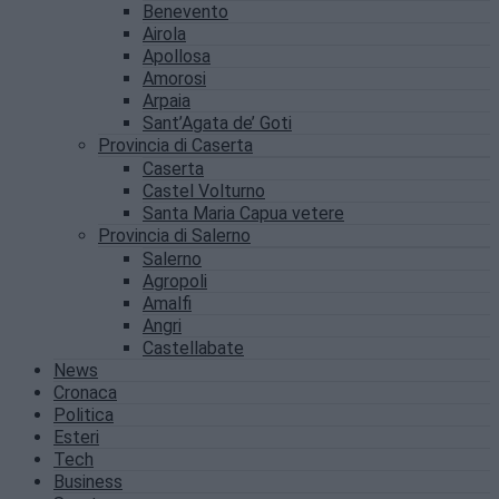
Benevento
Airola
Apollosa
Amorosi
Arpaia
Sant’Agata de’ Goti
Provincia di Caserta
Caserta
Castel Volturno
Santa Maria Capua vetere
Provincia di Salerno
Salerno
Agropoli
Amalfi
Angri
Castellabate
News
Cronaca
Politica
Esteri
Tech
Business