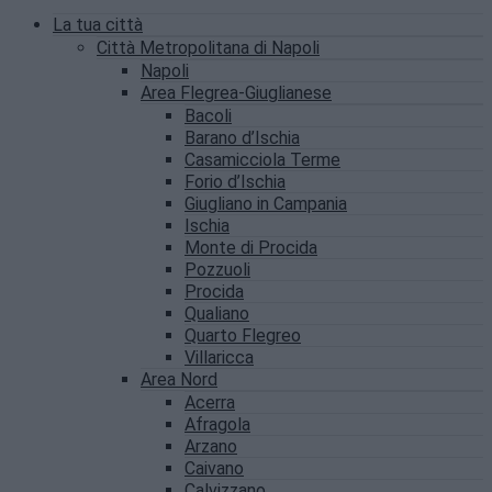
La tua città
Città Metropolitana di Napoli
Napoli
Area Flegrea-Giuglianese
Bacoli
Barano d’Ischia
Casamicciola Terme
Forio d’Ischia
Giugliano in Campania
Ischia
Monte di Procida
Pozzuoli
Procida
Qualiano
Quarto Flegreo
Villaricca
Area Nord
Acerra
Afragola
Arzano
Caivano
Calvizzano