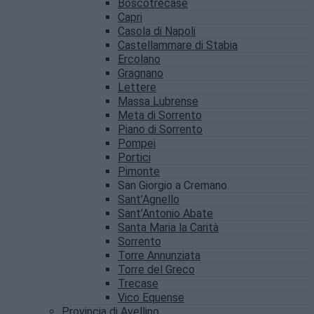
Boscotrecase
Capri
Casola di Napoli
Castellammare di Stabia
Ercolano
Gragnano
Lettere
Massa Lubrense
Meta di Sorrento
Piano di Sorrento
Pompei
Portici
Pimonte
San Giorgio a Cremano
Sant’Agnello
Sant’Antonio Abate
Santa Maria la Carità
Sorrento
Torre Annunziata
Torre del Greco
Trecase
Vico Equense
Provincia di Avellino