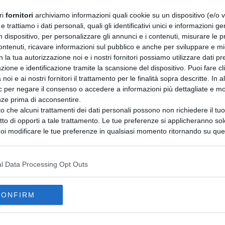
ri
fornitori
archiviamo informazioni quali cookie su un dispositivo (e/o v
 trattiamo i dati personali, quali gli identificativi unici e informazioni ge
n dispositivo, per personalizzare gli annunci e i contenuti, misurare le p
ntenuti, ricavare informazioni sul pubblico e anche per sviluppare e mig
n la tua autorizzazione noi e i nostri fornitori possiamo utilizzare dati pre
zione e identificazione tramite la scansione del dispositivo. Puoi fare cl
noi e ai nostri fornitori il trattamento per le finalità sopra descritte. In a
ic per negare il consenso o accedere a informazioni più dettagliate e mo
nze prima di acconsentire.
o che alcuni trattamenti dei dati personali possono non richiedere il t
ritto di opporti a tale trattamento. Le tue preferenze si applicheranno so
oi modificare le tue preferenze in qualsiasi momento ritornando su que
 la nostra
informativa sulla riservatezza
.
l Data Processing Opt Outs
CONFIRM