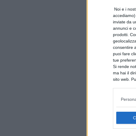
Noi e i nost
accediamo) e
inviate da u
annunci e co
prodotti. Co
geolocalizza
consentire a 
puoi fare cl
tue prefere
Si rende not
ma hai il di
sito web. Pu
consultando
Persona