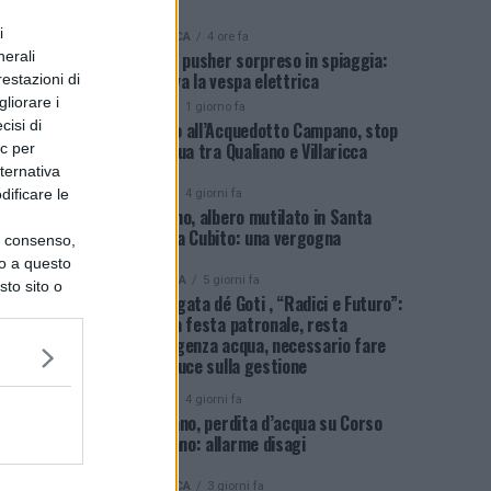
nubi”
i
CRONACA
4 ore fa
nerali
Ischia, pusher sorpreso in spiaggia:
decisiva la vespa elettrica
restazioni di
liorare i
NEWS
1 giorno fa
cisi di
Guasto all’Acquedotto Campano, stop
all’acqua tra Qualiano e Villaricca
ic per
lternativa
dificare le
NEWS
4 giorni fa
Qualiano, albero mutilato in Santa
Maria a Cubito: una vergogna
uo consenso,
lo a questo
POLITICA
5 giorni fa
sto sito o
Sant’Agata dé Goti , “Radici e Futuro”:
dopo la festa patronale, resta
l’emergenza acqua, necessario fare
piena luce sulla gestione
NEWS
4 giorni fa
Giugliano, perdita d’acqua su Corso
Campano: allarme disagi
CRONACA
3 giorni fa