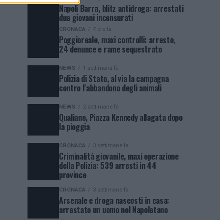
Napoli Barra, blitz antidroga: arrestati
due giovani incensurati
CRONACA
7 ore fa
Poggioreale, maxi controlli: arresto,
24 denunce e rame sequestrato
NEWS
1 settimana fa
Polizia di Stato, al via la campagna
contro l’abbandono degli animali
NEWS
2 settimane fa
Qualiano, Piazza Kennedy allagata dopo
la pioggia
CRONACA
3 settimane fa
Criminalità giovanile, maxi operazione
della Polizia: 539 arresti in 44
province
CRONACA
3 settimane fa
Arsenale e droga nascosti in casa:
arrestato un uomo nel Napoletano