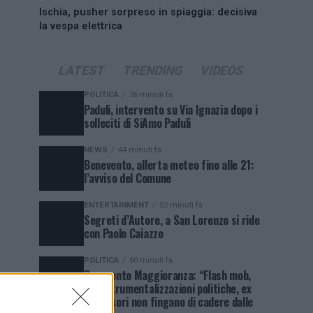
Ischia, pusher sorpreso in spiaggia: decisiva
la vespa elettrica
LATEST
TRENDING
VIDEOS
POLITICA
36 minuti fa
Paduli, intervento su Via Ignazia dopo i
solleciti di SiAmo Paduli
NEWS
44 minuti fa
Benevento, allerta meteo fino alle 21:
l’avviso del Comune
ENTERTAINMENT
52 minuti fa
Segreti d’Autore, a San Lorenzo si ride
con Paolo Caiazzo
POLITICA
60 minuti fa
Benevento Maggioranza: “Flash mob,
no a strumentalizzazioni politiche, ex
assessori non fingano di cadere dalle