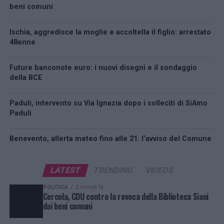
beni comuni
Ischia, aggredisce la moglie e accoltella il figlio: arrestato
48enne
Future banconote euro: i nuovi disegni e il sondaggio
della BCE
Paduli, intervento su Via Ignazia dopo i solleciti di SiAmo
Paduli
Benevento, allerta meteo fino alle 21: l’avviso del Comune
LATEST
TRENDING
VIDEOS
POLITICA
2 minuti fa
Cercola, CDU contro la revoca della Biblioteca Siani
dai beni comuni