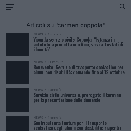
Articoli su "carmen coppola"
NEWS
6 mesi fa
Vicenda servizio civile, Coppola: “Istanza in
autotutela prodotta con Anci, salvi attestati di
idoneità”
NEWS
11 mesi fa
Benevento: Servizio di trasporto scolastico per
alunni con disabilità: domande fino al 12 ottobre
NEWS
1 anno fa
Servizio civile universale, prorogato il termine
per la presentazione delle domande
NEWS
1 anno fa
Contributi una tantum per il trasporto
scolastico degli alunni con disabilità: riaperti i