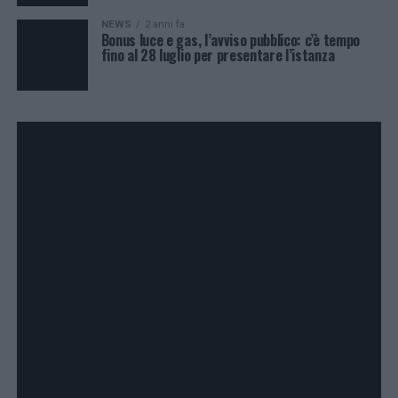
NEWS
2 anni fa
Bonus luce e gas, l’avviso pubblico: c’è tempo
fino al 28 luglio per presentare l’istanza