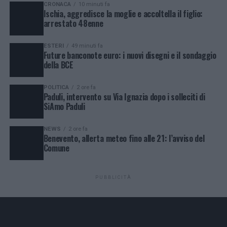
CRONACA
10 minuti fa
Ischia, aggredisce la moglie e accoltella il figlio:
arrestato 48enne
ESTERI
49 minuti fa
Future banconote euro: i nuovi disegni e il sondaggio
della BCE
POLITICA
2 ore fa
Paduli, intervento su Via Ignazia dopo i solleciti di
SiAmo Paduli
NEWS
2 ore fa
Benevento, allerta meteo fino alle 21: l’avviso del
Comune
PUBBLICITÀ