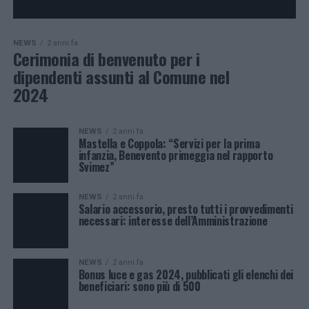
NEWS
2 anni fa
Cerimonia di benvenuto per i
dipendenti assunti al Comune nel
2024
NEWS
2 anni fa
Mastella e Coppola: “Servizi per la prima
infanzia, Benevento primeggia nel rapporto
Svimez”
NEWS
2 anni fa
Salario accessorio, presto tutti i provvedimenti
necessari: interesse dell’Amministrazione
NEWS
2 anni fa
Bonus luce e gas 2024, pubblicati gli elenchi dei
beneficiari: sono più di 500