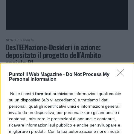
NEWS
2 anni fa
DesTEENazione-Desideri in azione:
depositato il progetto dell’Ambito
sociale B1
Punto! il Web Magazine -
Do Not Process My
Personal Information
PAGINA 1 DI 2
1
2
Noi e i nostri
fornitori
archiviamo informazioni quali cookie
su un dispositivo (e/o vi accediamo) e trattiamo i dati
personali, quali gli identificativi unici e informazioni generali
PUBBLICITÀ
inviate da un dispositivo, per personalizzare gli annunci e i
contenuti, misurare le prestazioni di annunci e contenuti,
ricavare informazioni sul pubblico e anche per sviluppare e
migliorare i prodotti. Con la tua autorizzazione noi e i nostri