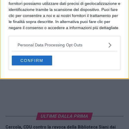
fornitori possiamo utilizzare dati precisi di geolocalizzazione e
identificazione tramite la scansione del dispositivo. Puoi fare
clic per consentire a noi e ai nostri fornitori il trattamento per
le finalità sopra descritte. In alternativa puoi fare clic per
negare il consenso o accedere a informazioni più dettagliate
e modificare le tue preferenze prima di acconsentire.
Si rende noto che alcuni trattamenti dei dati personali
Personal Data Processing Opt Outs
possono non richiedere il tuo consenso, ma hai il diritto di
opporti a tale trattamento. Le tue preferenze si
applicheranno solo a questo sito web. Puoi modificare le tue
CONFIRM
preferenze in qualsiasi momento ritornando su questo sito o
consultando la nostra
informativa sulla riservatezza
.
ULTIME DALLA PRIMA
Cercola, CDU contro la revoca della Biblioteca Siani dai