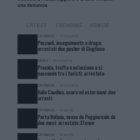
una denuncia
LATEST
TRENDING
VIDEOS
CRONACA
17 minuti fa
Pozzuoli, inseguimento e droga:
arrestati due pusher di Giugliano
NEWS
35 minuti fa
Procida, truffa a un’anziana e si
nasconde tra i turisti: arrestato
CRONACA
53 minuti fa
Valle Caudina, usura ed estorsioni: due
arresti
CRONACA
16 ore fa
Porta Nolana, evaso da Poggioreale da
due mesi: arrestato 37enne
CRONACA
16 ore fa