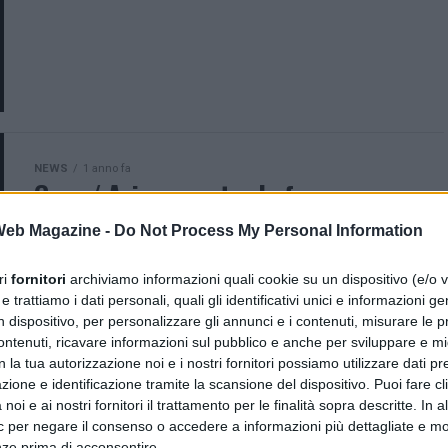
NEWS
1 anno fa
Gaza / Azione contro la fame: serve
accesso illimitato e immediato per
 Web Magazine -
Do Not Process My Personal Information
evitare una catastrofe umanitaria
ri
fornitori
archiviamo informazioni quali cookie su un dispositivo (e/o v
Gli ingressi di aiuti restano minimi: l’intera
 trattiamo i dati personali, quali gli identificativi unici e informazioni ge
popolazione di Gaza è ancora a rischio estremo di
n dispositivo, per personalizzare gli annunci e i contenuti, misurare le p
fame e malattie Milano/Gerusalemme, 21 maggio
ntenuti, ricavare informazioni sul pubblico e anche per sviluppare e mig
2025 – Azione Contro la...
n la tua autorizzazione noi e i nostri fornitori possiamo utilizzare dati pre
zione e identificazione tramite la scansione del dispositivo. Puoi fare cl
noi e ai nostri fornitori il trattamento per le finalità sopra descritte. In a
ic per negare il consenso o accedere a informazioni più dettagliate e mo
nze prima di acconsentire.