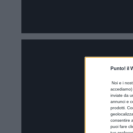
Punto! il
Noi e i nost
accediamo) e
inviate da u
annunci e co
prodotti. Co
geolocalizza
consentire a 
puoi fare cl
tue prefere