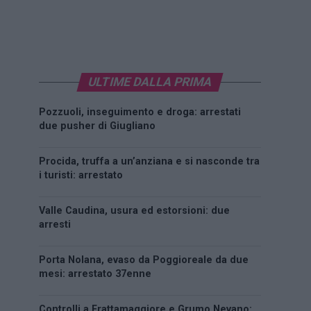
ULTIME DALLA PRIMA
Pozzuoli, inseguimento e droga: arrestati
due pusher di Giugliano
Procida, truffa a un’anziana e si nasconde tra
i turisti: arrestato
Valle Caudina, usura ed estorsioni: due
arresti
Porta Nolana, evaso da Poggioreale da due
mesi: arrestato 37enne
Controlli a Frattamaggiore e Grumo Nevano: