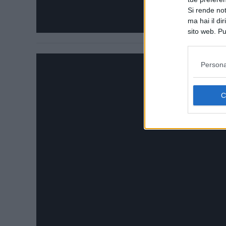
Si rende not
ma hai il di
sito web. Pu
consultando
Persona