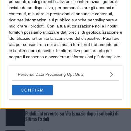
personali, quali gli identificativi unici e informazioni generali
inviate da un dispositivo, per personalizzare gli annunci e i
Benevento, allerta meteo fino alle 21: l’avviso del Comune
contenuti, misurare le prestazioni di annunci e contenuti,
ricavare informazioni sul pubblico e anche per sviluppare e
LATEST
TRENDING
VIDEOS
migliorare i prodotti. Con la tua autorizzazione noi e i nostri
fornitori possiamo utilizzare dati precisi di geolocalizzazione e
POLITICA
16 ore fa
identificazione tramite la scansione del dispositivo. Puoi fare
Cercola, CDU contro la revoca della Biblioteca Siani
clic per consentire a noi e ai nostri fornitori il trattamento per
dai beni comuni
le finalità sopra descritte. In alternativa puoi fare clic per
negare il consenso o accedere a informazioni più dettagliate
CRONACA
16 ore fa
e modificare le tue preferenze prima di acconsentire.
Ischia, aggredisce la moglie e accoltella il figlio:
Si rende noto che alcuni trattamenti dei dati personali
arrestato 48enne
Personal Data Processing Opt Outs
possono non richiedere il tuo consenso, ma hai il diritto di
opporti a tale trattamento. Le tue preferenze si
ESTERI
16 ore fa
applicheranno solo a questo sito web. Puoi modificare le tue
Future banconote euro: i nuovi disegni e il sondaggio
CONFIRM
preferenze in qualsiasi momento ritornando su questo sito o
della BCE
consultando la nostra
informativa sulla riservatezza
.
POLITICA
18 ore fa
Paduli, intervento su Via Ignazia dopo i solleciti di
SiAmo Paduli