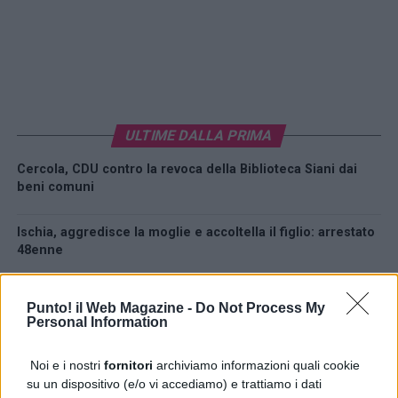
ULTIME DALLA PRIMA
Cercola, CDU contro la revoca della Biblioteca Siani dai
beni comuni
Ischia, aggredisce la moglie e accoltella il figlio: arrestato
48enne
Future banconote euro: i nuovi disegni e il sondaggio
Punto! il Web Magazine -
Do Not Process My
della BCE
Personal Information
Paduli, intervento su Via Ignazia dopo i solleciti di SiAmo
Noi e i nostri
fornitori
archiviamo informazioni quali cookie
Paduli
su un dispositivo (e/o vi accediamo) e trattiamo i dati