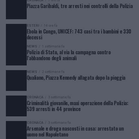
CRONACA
7 ore fa
Piazza Garibaldi, tre arresti nei controlli della Polizia
ESTERI
14 ore fa
Ebola in Congo, UNICEF: 743 casi tra i bambini e 330
decessi
NEWS
1 settimana fa
Polizia di Stato, al via la campagna contro
l’abbandono degli animali
NEWS
2 settimane fa
Qualiano, Piazza Kennedy allagata dopo la pioggia
CRONACA
3 settimane fa
Criminalità giovanile, maxi operazione della Polizia:
539 arresti in 44 province
CRONACA
3 settimane fa
Arsenale e droga nascosti in casa: arrestato un
uomo nel Napoletano