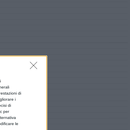
i
nerali
restazioni di
liorare i
cisi di
ic per
lternativa
dificare le