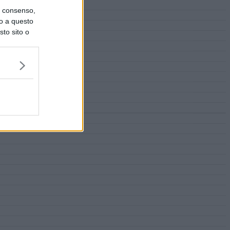
uo consenso,
lo a questo
sto sito o