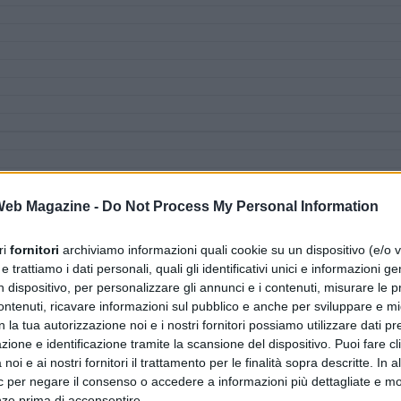
 Web Magazine -
Do Not Process My Personal Information
ri
fornitori
archiviamo informazioni quali cookie su un dispositivo (e/o v
 trattiamo i dati personali, quali gli identificativi unici e informazioni ge
n dispositivo, per personalizzare gli annunci e i contenuti, misurare le p
ntenuti, ricavare informazioni sul pubblico e anche per sviluppare e mig
n la tua autorizzazione noi e i nostri fornitori possiamo utilizzare dati pre
zione e identificazione tramite la scansione del dispositivo. Puoi fare cl
noi e ai nostri fornitori il trattamento per le finalità sopra descritte. In a
ic per negare il consenso o accedere a informazioni più dettagliate e mo
nze prima di acconsentire.