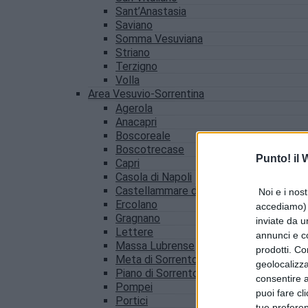
Sant’Anastasia
Saviano
Somma Vesuviana
Striano
Terzigno
Volla
Area Vesuvio-Sorrentina
Agerola
Anacapri
Boscoreale
Boscotrecase
Punto! il
Capri
Casola di Napoli
Castellammare di Stabia
Noi e i nost
Ercolano
accediamo) e
Gragnano
inviate da u
Lettere
annunci e co
Massa Lubrense
prodotti. Co
Meta di Sorrento
geolocalizza
Piano di Sorrento
consentire a 
Pompei
puoi fare cl
Portici
tue prefere