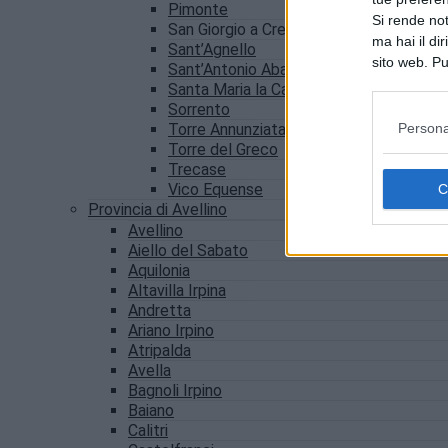
Pimonte
Si rende not
San Giorgio a Cremano
ma hai il di
Sant’Agnello
sito web. Pu
Sant’Antonio Abate
consultando
Santa Maria la Carità
Sorrento
Persona
Torre Annunziata
Torre del Greco
Trecase
Vico Equense
Provincia di Avellino
Avellino
Aiello del Sabato
Aquilonia
Altavilla Irpina
Andretta
Ariano Irpino
Atripalda
Avella
Bagnoli Irpino
Baiano
Calitri