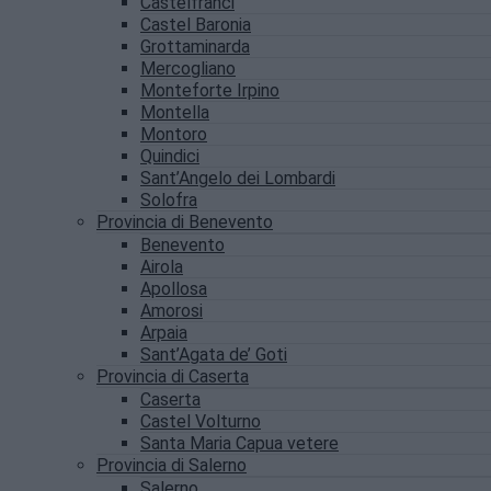
Castelfranci
Castel Baronia
Grottaminarda
Mercogliano
Monteforte Irpino
Montella
Montoro
Quindici
Sant’Angelo dei Lombardi
Solofra
Provincia di Benevento
Benevento
Airola
Apollosa
Amorosi
Arpaia
Sant’Agata de’ Goti
Provincia di Caserta
Caserta
Castel Volturno
Santa Maria Capua vetere
Provincia di Salerno
Salerno