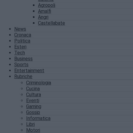
Agropoli
Amalfi
Angri
Castellabate
News
Cronaca
Politica
Esteri
Tech
Business
Sports
Entertainment
Rubriche
Criminologia
Cucina
Cultura
Eventi
Gaming
Gossip
Informatica
Libri
Motori