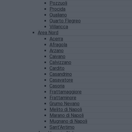
Pozzuoli
Procida
Qualiano
Quarto Flegreo
Villaricca
Area Nord
Acerra
Afragola
Arzano
Caivano
Calvizzano
Cardito
Casandrino
Casavatore
Casoria
Frattamaggiore
Frattaminore
Grumo Nevano
Melito di Napoli
Marano di Napoli
Mugnano di Napoli
Sant’Antimo