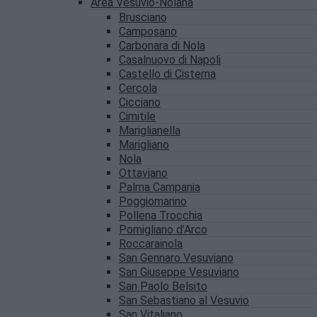
Area Vesuvio-Nolana
Brusciano
Camposano
Carbonara di Nola
Casalnuovo di Napoli
Castello di Cisterna
Cercola
Cicciano
Cimitile
Mariglianella
Marigliano
Nola
Ottaviano
Palma Campania
Poggiomarino
Pollena Trocchia
Pomigliano d’Arco
Roccarainola
San Gennaro Vesuviano
San Giuseppe Vesuviano
San Paolo Belsito
San Sebastiano al Vesuvio
San Vitaliano