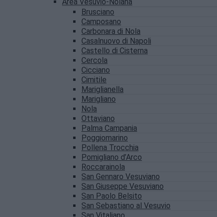
Area Vesuvio-Nolana
Brusciano
Camposano
Carbonara di Nola
Casalnuovo di Napoli
Castello di Cisterna
Cercola
Cicciano
Cimitile
Mariglianella
Marigliano
Nola
Ottaviano
Palma Campania
Poggiomarino
Pollena Trocchia
Pomigliano d’Arco
Roccarainola
San Gennaro Vesuviano
San Giuseppe Vesuviano
San Paolo Belsito
San Sebastiano al Vesuvio
San Vitaliano