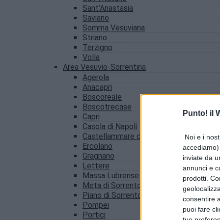
Sant’Anastasia
Saviano
Somma Vesuviana
Striano
Terzigno
Volla
Area Vesuvio-Sorrentina
Agerola
Anacapri
Boscoreale
Boscotrecase
Punto! il
Capri
Casola di Napoli
Castellammare di Stabia
Noi e i nost
Ercolano
accediamo) e
Gragnano
inviate da u
Lettere
annunci e co
Massa Lubrense
prodotti. Co
Meta di Sorrento
geolocalizza
Piano di Sorrento
consentire a 
Pompei
puoi fare cl
Portici
tue prefere