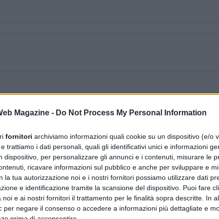
 Web Magazine -
Do Not Process My Personal Information
ri
fornitori
archiviamo informazioni quali cookie su un dispositivo (e/o v
 trattiamo i dati personali, quali gli identificativi unici e informazioni ge
n dispositivo, per personalizzare gli annunci e i contenuti, misurare le p
ntenuti, ricavare informazioni sul pubblico e anche per sviluppare e mig
n la tua autorizzazione noi e i nostri fornitori possiamo utilizzare dati pre
zione e identificazione tramite la scansione del dispositivo. Puoi fare cl
noi e ai nostri fornitori il trattamento per le finalità sopra descritte. In a
ic per negare il consenso o accedere a informazioni più dettagliate e mo
nze prima di acconsentire.