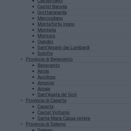
Castelfranci
Castel Baronia
Grottaminarda
Mercogliano
Monteforte Irpino
Montella
Montoro
Quindici
Sant’Angelo dei Lombardi
Solofra
Provincia di Benevento
Benevento
Airola
Apollosa
Amorosi
Arpaia
Sant’Agata de’ Goti
Provincia di Caserta
Caserta
Castel Volturno
Santa Maria Capua vetere
Provincia di Salerno
Salerno