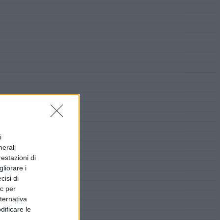
i
nerali
restazioni di
liorare i
cisi di
ic per
lternativa
dificare le