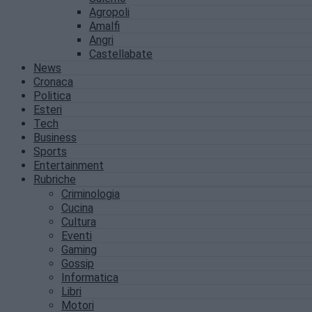
Agropoli
Amalfi
Angri
Castellabate
News
Cronaca
Politica
Esteri
Tech
Business
Sports
Entertainment
Rubriche
Criminologia
Cucina
Cultura
Eventi
Gaming
Gossip
Informatica
Libri
Motori