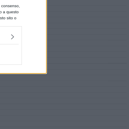
uo consenso,
lo a questo
sto sito o