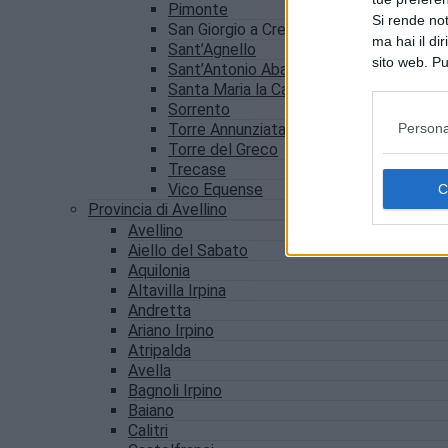
Pimonte
Si rende not
San Giorgio a Cremano
ma hai il di
Sant’Agnello
sito web. Pu
Sant’Antonio Abate
consultando
Santa Maria la Carità
Sorrento
Persona
Torre Annunziata
Torre del Greco
Trecase
Vico Equense
Provincia di Avellino
Avellino
Aiello del Sabato
Aquilonia
Altavilla Irpina
Andretta
Ariano Irpino
Atripalda
Avella
Bagnoli Irpino
Baiano
Calitri