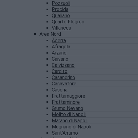
Pozzuoli
Procida
Qualiano
Quarto Flegreo
Villaricca
Area Nord
Acerra
Afragola
Arzano
Caivano
Calvizzano
Cardito
Casandrino
Casavatore
Casoria
Frattamaggiore
Frattaminore
Grumo Nevano
Melito di Napoli
Marano di Napoli
Mugnano di Napoli
Sant’Antimo