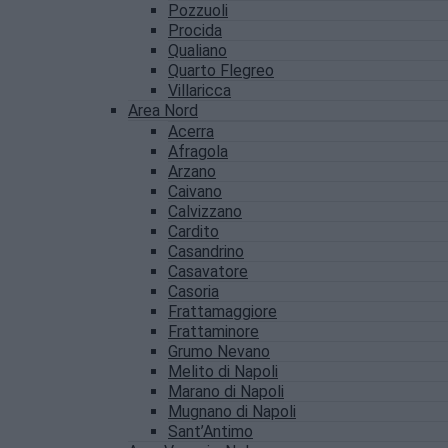
Pozzuoli
Procida
Qualiano
Quarto Flegreo
Villaricca
Area Nord
Acerra
Afragola
Arzano
Caivano
Calvizzano
Cardito
Casandrino
Casavatore
Casoria
Frattamaggiore
Frattaminore
Grumo Nevano
Melito di Napoli
Marano di Napoli
Mugnano di Napoli
Sant’Antimo