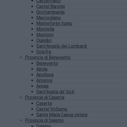
Castelfranci
Castel Baronia
Grottaminarda
Mercogliano
Monteforte Irpino
Montella
Montoro
Quindici
Sant’Angelo dei Lombardi
Solofra
Provincia di Benevento
Benevento
Airola
Apollosa
Amorosi
Arpaia
Sant’Agata de’ Goti
Provincia di Caserta
Caserta
Castel Volturno
Santa Maria Capua vetere
Provincia di Salerno
Salerno