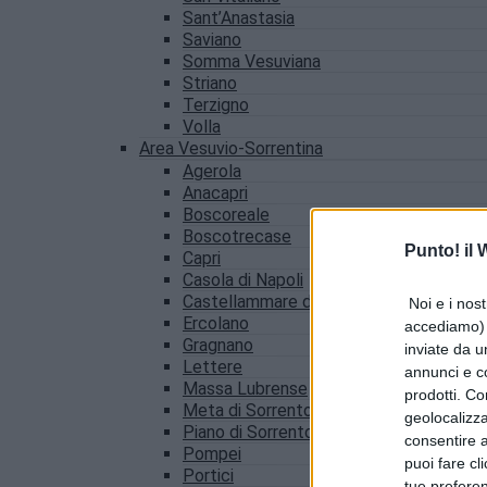
Sant’Anastasia
Saviano
Somma Vesuviana
Striano
Terzigno
Volla
Area Vesuvio-Sorrentina
Agerola
Anacapri
Boscoreale
Boscotrecase
Punto! il
Capri
Casola di Napoli
Castellammare di Stabia
Noi e i nost
Ercolano
accediamo) e
Gragnano
inviate da u
Lettere
annunci e co
Massa Lubrense
prodotti. Co
Meta di Sorrento
geolocalizza
Piano di Sorrento
consentire a 
Pompei
puoi fare cl
Portici
tue prefere