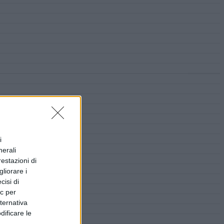
i
nerali
restazioni di
liorare i
cisi di
ic per
lternativa
dificare le