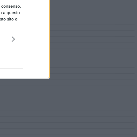
uo consenso,
lo a questo
sto sito o