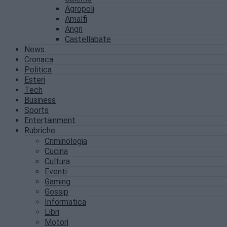
Agropoli
Amalfi
Angri
Castellabate
News
Cronaca
Politica
Esteri
Tech
Business
Sports
Entertainment
Rubriche
Criminologia
Cucina
Cultura
Eventi
Gaming
Gossip
Informatica
Libri
Motori