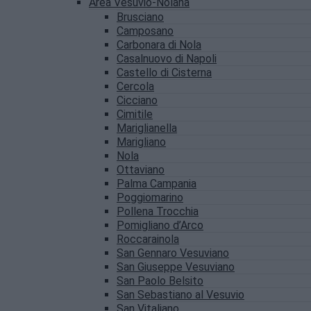
Area Vesuvio-Nolana
Brusciano
Camposano
Carbonara di Nola
Casalnuovo di Napoli
Castello di Cisterna
Cercola
Cicciano
Cimitile
Mariglianella
Marigliano
Nola
Ottaviano
Palma Campania
Poggiomarino
Pollena Trocchia
Pomigliano d’Arco
Roccarainola
San Gennaro Vesuviano
San Giuseppe Vesuviano
San Paolo Belsito
San Sebastiano al Vesuvio
San Vitaliano