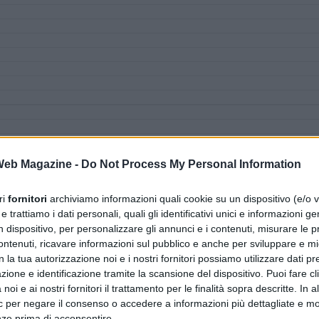
 Web Magazine -
Do Not Process My Personal Information
ri
fornitori
archiviamo informazioni quali cookie su un dispositivo (e/o v
 trattiamo i dati personali, quali gli identificativi unici e informazioni ge
n dispositivo, per personalizzare gli annunci e i contenuti, misurare le p
ntenuti, ricavare informazioni sul pubblico e anche per sviluppare e mig
n la tua autorizzazione noi e i nostri fornitori possiamo utilizzare dati pre
zione e identificazione tramite la scansione del dispositivo. Puoi fare cl
noi e ai nostri fornitori il trattamento per le finalità sopra descritte. In a
ic per negare il consenso o accedere a informazioni più dettagliate e mo
nze prima di acconsentire.