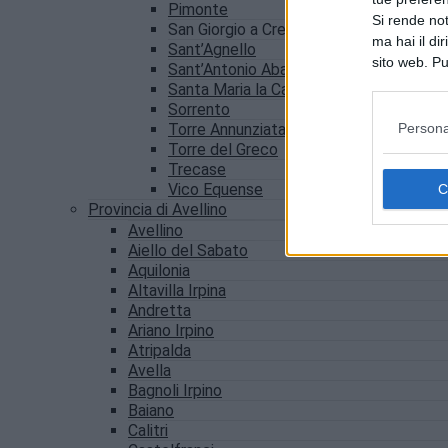
Pimonte
Si rende not
San Giorgio a Cremano
ma hai il di
Sant’Agnello
sito web. Pu
Sant’Antonio Abate
consultando
Santa Maria la Carità
Sorrento
Persona
Torre Annunziata
Torre del Greco
Trecase
Vico Equense
Provincia di Avellino
Avellino
Aiello del Sabato
Aquilonia
Altavilla Irpina
Andretta
Ariano Irpino
Atripalda
Avella
Bagnoli Irpino
Baiano
Calitri