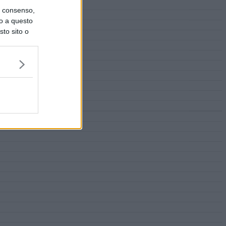
uo consenso,
lo a questo
sto sito o