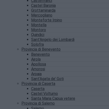
Castelfranci
Castel Baronia
Grottaminarda
Mercogliano
Monteforte Irpino
Montella
Montoro
Quindici
Sant’Angelo dei Lombardi
Solofra
Provincia di Benevento
Benevento
Airola
Apollosa
Amorosi
Arpaia
Sant’Agata de’ Goti
Provincia di Caserta
Caserta
Castel Volturno
Santa Maria Capua vetere
Provincia di Salerno
Salerno