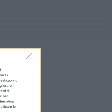
i
nerali
restazioni di
liorare i
cisi di
ic per
lternativa
dificare le