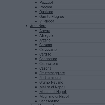
Pozzuoli
Procida
Qualiano
Quarto Flegreo
Villaricca
Area Nord
Acerra
Afragola
Arzano
Caivano
Calvizzano
Cardito
Casandrino
Casavatore
Casoria
Frattamaggiore
Frattaminore
Grumo Nevano
Melito di Napoli
Marano di Napoli
Mugnano di Napoli
Sant’Antimo