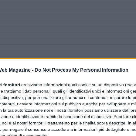
 Web Magazine -
Do Not Process My Personal Information
ri
fornitori
archiviamo informazioni quali cookie su un dispositivo (e/o v
 trattiamo i dati personali, quali gli identificativi unici e informazioni ge
n dispositivo, per personalizzare gli annunci e i contenuti, misurare le p
ntenuti, ricavare informazioni sul pubblico e anche per sviluppare e mig
n la tua autorizzazione noi e i nostri fornitori possiamo utilizzare dati pre
zione e identificazione tramite la scansione del dispositivo. Puoi fare cl
noi e ai nostri fornitori il trattamento per le finalità sopra descritte. In a
ic per negare il consenso o accedere a informazioni più dettagliate e mo
nze prima di acconsentire.