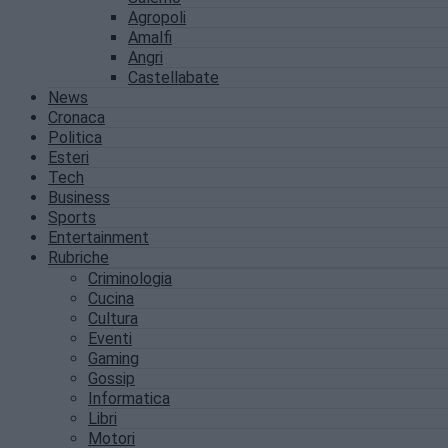
Agropoli
Amalfi
Angri
Castellabate
News
Cronaca
Politica
Esteri
Tech
Business
Sports
Entertainment
Rubriche
Criminologia
Cucina
Cultura
Eventi
Gaming
Gossip
Informatica
Libri
Motori