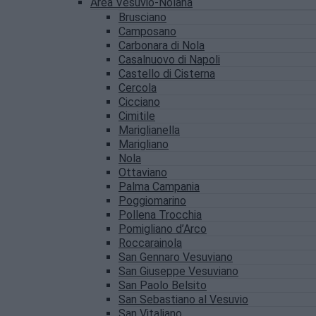
Area Vesuvio-Nolana
Brusciano
Camposano
Carbonara di Nola
Casalnuovo di Napoli
Castello di Cisterna
Cercola
Cicciano
Cimitile
Mariglianella
Marigliano
Nola
Ottaviano
Palma Campania
Poggiomarino
Pollena Trocchia
Pomigliano d’Arco
Roccarainola
San Gennaro Vesuviano
San Giuseppe Vesuviano
San Paolo Belsito
San Sebastiano al Vesuvio
San Vitaliano