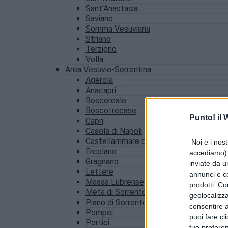
Sant’Anastasia
Saviano
Somma Vesuviana
Striano
Terzigno
Volla
Area Vesuvio-Sorrentina
Agerola
Anacapri
Boscoreale
Boscotrecase
Punto! il
Capri
Casola di Napoli
Castellammare di Stabia
Noi e i nost
Ercolano
accediamo) e
Gragnano
inviate da u
Lettere
annunci e co
Massa Lubrense
prodotti. Co
Meta di Sorrento
geolocalizza
Piano di Sorrento
consentire a 
Pompei
puoi fare cl
Portici
tue prefere