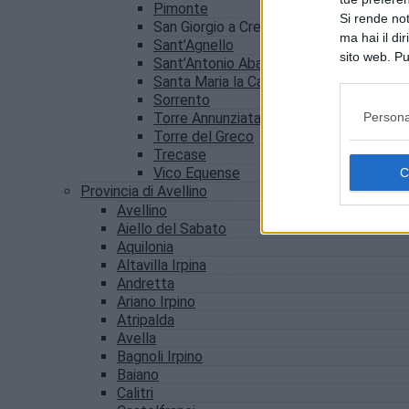
Pimonte
Si rende not
San Giorgio a Cremano
ma hai il di
Sant’Agnello
sito web. Pu
Sant’Antonio Abate
consultando
Santa Maria la Carità
Sorrento
Persona
Torre Annunziata
Torre del Greco
Trecase
Vico Equense
Provincia di Avellino
Avellino
Aiello del Sabato
Aquilonia
Altavilla Irpina
Andretta
Ariano Irpino
Atripalda
Avella
Bagnoli Irpino
Baiano
Calitri