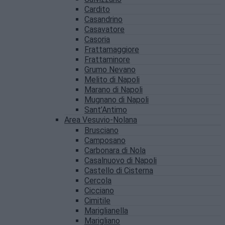
Cardito
Casandrino
Casavatore
Casoria
Frattamaggiore
Frattaminore
Grumo Nevano
Melito di Napoli
Marano di Napoli
Mugnano di Napoli
Sant’Antimo
Area Vesuvio-Nolana
Brusciano
Camposano
Carbonara di Nola
Casalnuovo di Napoli
Castello di Cisterna
Cercola
Cicciano
Cimitile
Mariglianella
Marigliano