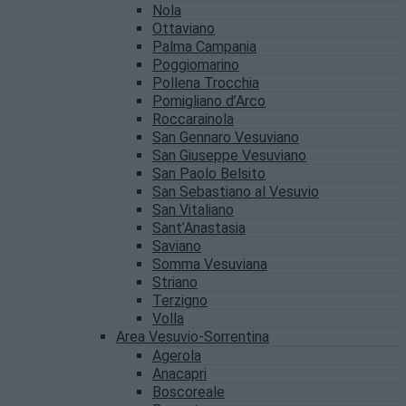
Nola
Ottaviano
Palma Campania
Poggiomarino
Pollena Trocchia
Pomigliano d’Arco
Roccarainola
San Gennaro Vesuviano
San Giuseppe Vesuviano
San Paolo Belsito
San Sebastiano al Vesuvio
San Vitaliano
Sant’Anastasia
Saviano
Somma Vesuviana
Striano
Terzigno
Volla
Area Vesuvio-Sorrentina
Agerola
Anacapri
Boscoreale