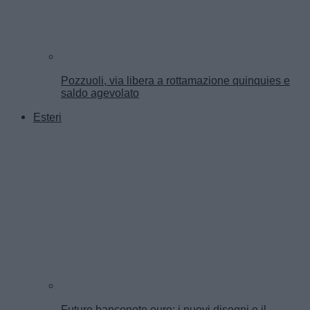
Pozzuoli, via libera a rottamazione quinquies e
saldo agevolato
Esteri
Future banconote euro: i nuovi disegni e il