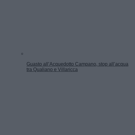
Guasto all’Acquedotto Campano, stop all’acqua
tra Qualiano e Villaricca