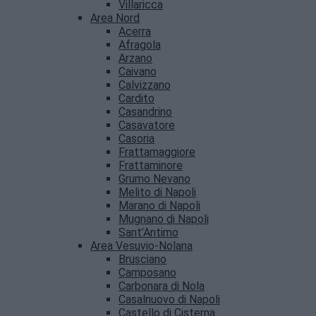
Villaricca
Area Nord
Acerra
Afragola
Arzano
Caivano
Calvizzano
Cardito
Casandrino
Casavatore
Casoria
Frattamaggiore
Frattaminore
Grumo Nevano
Melito di Napoli
Marano di Napoli
Mugnano di Napoli
Sant’Antimo
Area Vesuvio-Nolana
Brusciano
Camposano
Carbonara di Nola
Casalnuovo di Napoli
Castello di Cisterna