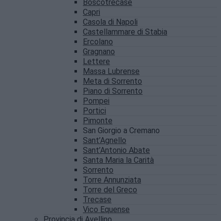
Boscotrecase
Capri
Casola di Napoli
Castellammare di Stabia
Ercolano
Gragnano
Lettere
Massa Lubrense
Meta di Sorrento
Piano di Sorrento
Pompei
Portici
Pimonte
San Giorgio a Cremano
Sant’Agnello
Sant’Antonio Abate
Santa Maria la Carità
Sorrento
Torre Annunziata
Torre del Greco
Trecase
Vico Equense
Provincia di Avellino