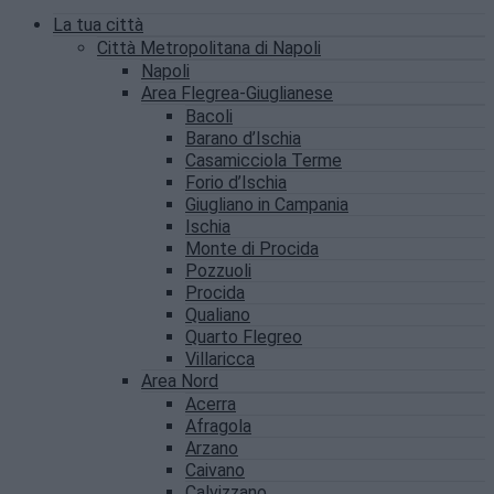
La tua città
Città Metropolitana di Napoli
Napoli
Area Flegrea-Giuglianese
Bacoli
Barano d’Ischia
Casamicciola Terme
Forio d’Ischia
Giugliano in Campania
Ischia
Monte di Procida
Pozzuoli
Procida
Qualiano
Quarto Flegreo
Villaricca
Area Nord
Acerra
Afragola
Arzano
Caivano
Calvizzano