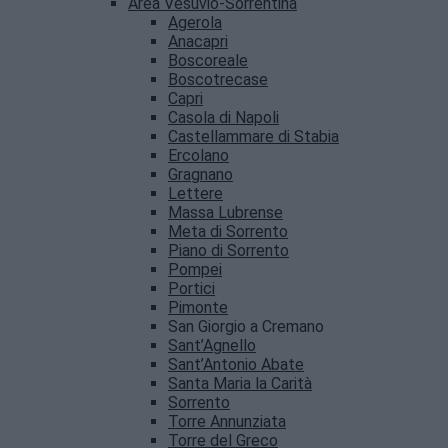
Area Vesuvio-Sorrentina
Agerola
Anacapri
Boscoreale
Boscotrecase
Capri
Casola di Napoli
Castellammare di Stabia
Ercolano
Gragnano
Lettere
Massa Lubrense
Meta di Sorrento
Piano di Sorrento
Pompei
Portici
Pimonte
San Giorgio a Cremano
Sant’Agnello
Sant’Antonio Abate
Santa Maria la Carità
Sorrento
Torre Annunziata
Torre del Greco