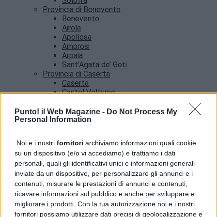
Solofra
Provincia di Benevento
Benevento
Airola
Apollosa
Amorosi
Arpaia
Sant’Agata de’ Goti
Provincia di Caserta
Caserta
Castel Volturno
Santa Maria Capua vetere
Provincia di Salerno
Punto! il Web Magazine -
Do Not Process My
Personal Information
Salerno
Agropoli
Amalfi
Noi e i nostri
fornitori
archiviamo informazioni quali cookie
Angri
su un dispositivo (e/o vi accediamo) e trattiamo i dati
Castellabate
personali, quali gli identificativi unici e informazioni generali
News
inviate da un dispositivo, per personalizzare gli annunci e i
contenuti, misurare le prestazioni di annunci e contenuti,
ricavare informazioni sul pubblico e anche per sviluppare e
migliorare i prodotti. Con la tua autorizzazione noi e i nostri
fornitori possiamo utilizzare dati precisi di geolocalizzazione e