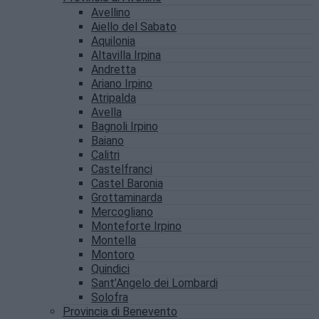
Avellino
Aiello del Sabato
Aquilonia
Altavilla Irpina
Andretta
Ariano Irpino
Atripalda
Avella
Bagnoli Irpino
Baiano
Calitri
Castelfranci
Castel Baronia
Grottaminarda
Mercogliano
Monteforte Irpino
Montella
Montoro
Quindici
Sant’Angelo dei Lombardi
Solofra
Provincia di Benevento