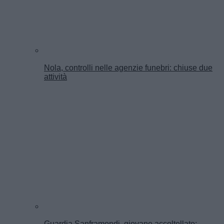
Nola, controlli nelle agenzie funebri: chiuse due
attività
Guardia Sanframondi, giovane accoltellato: