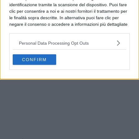
identificazione tramite la scansione del dispositivo. Puoi fare
clic per consentire a noi e ai nostri fornitori il trattamento per
le finalità sopra descritte. In alternativa puoi fare clic per
negare il consenso o accedere a informazioni più dettagliate
e modificare le tue preferenze prima di acconsentire.
Si rende noto che alcuni trattamenti dei dati personali
Personal Data Processing Opt Outs
possono non richiedere il tuo consenso, ma hai il diritto di
opporti a tale trattamento. Le tue preferenze si
Benevento, allerta meteo fino alle 21: l’avviso del
applicheranno solo a questo sito web. Puoi modificare le tue
Comune
CONFIRM
preferenze in qualsiasi momento ritornando su questo sito o
consultando la nostra
informativa sulla riservatezza
.