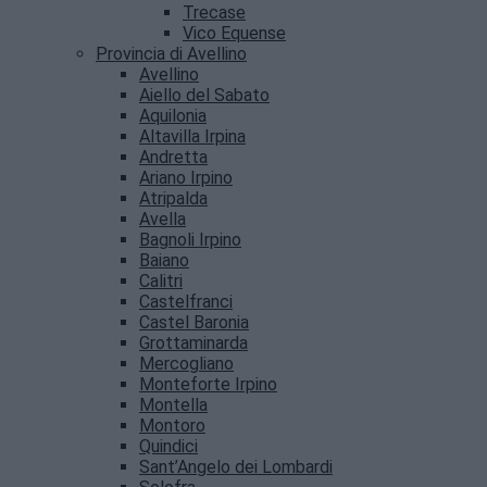
Trecase
Vico Equense
Provincia di Avellino
Avellino
Aiello del Sabato
Aquilonia
Altavilla Irpina
Andretta
Ariano Irpino
Atripalda
Avella
Bagnoli Irpino
Baiano
Calitri
Castelfranci
Castel Baronia
Grottaminarda
Mercogliano
Monteforte Irpino
Montella
Montoro
Quindici
Sant’Angelo dei Lombardi