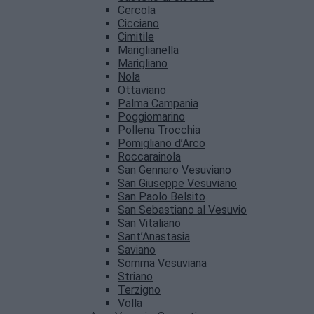
Cercola
Cicciano
Cimitile
Mariglianella
Marigliano
Nola
Ottaviano
Palma Campania
Poggiomarino
Pollena Trocchia
Pomigliano d’Arco
Roccarainola
San Gennaro Vesuviano
San Giuseppe Vesuviano
San Paolo Belsito
San Sebastiano al Vesuvio
San Vitaliano
Sant’Anastasia
Saviano
Somma Vesuviana
Striano
Terzigno
Volla