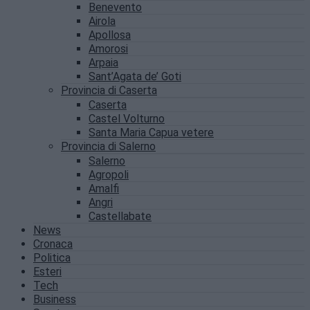
Benevento
Airola
Apollosa
Amorosi
Arpaia
Sant’Agata de’ Goti
Provincia di Caserta
Caserta
Castel Volturno
Santa Maria Capua vetere
Provincia di Salerno
Salerno
Agropoli
Amalfi
Angri
Castellabate
News
Cronaca
Politica
Esteri
Tech
Business