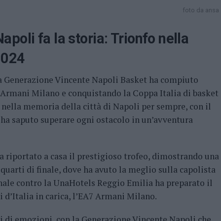
foto da ansa
oli fa la storia: Trionfo nella
2024
la Generazione Vincente Napoli Basket ha compiuto
Armani Milano e conquistando la Coppa Italia di basket
 nella memoria della città di Napoli per sempre, con il
 ha saputo superare ogni ostacolo in un’avventura
a riportato a casa il prestigioso trofeo, dimostrando una
quarti di finale, dove ha avuto la meglio sulla capolista
nale contro la UnaHotels Reggio Emilia ha preparato il
i d’Italia in carica, l’EA7 Armani Milano.
rsi di emozioni, con la Generazione Vincente Napoli che