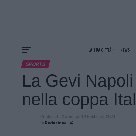
LA TUA CITTÀ
NEWS
SPORTS
La Gevi Napoli f
nella coppa Ita
Pubblicato
2 anni fa
il
19 Febbraio 2024
Di
Redazione