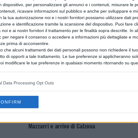
, ha sigillato la vittoria 77-72.
n dispositivo, per personalizzare gli annunci e i contenuti, misurare le p
ntenuti, ricavare informazioni sul pubblico e anche per sviluppare e mig
n la tua autorizzazione noi e i nostri fornitori possiamo utilizzare dati pre
ato, ha dichiarato: “
Abbiamo fatto qualcosa che la città
zione e identificazione tramite la scansione del dispositivo. Puoi fare cl
ccesso per i nostri tifosi e per la nostra società. È stato
noi e ai nostri fornitori il trattamento per le finalità sopra descritte. In a
 Michal Sokolowski, MVP della partita, ha aggiunto con
ic per negare il consenso o accedere a informazioni più dettagliate e mo
atto felice il popolo di Napoli. La vittoria e la Coppa
nze prima di acconsentire.
o che alcuni trattamenti dei dati personali possono non richiedere il t
ritto di opporti a tale trattamento. Le tue preferenze si applicheranno so
oi modificare le tue preferenze in qualsiasi momento ritornando su que
ncente Napoli Basket entra di diritto nella storia,
 la nostra
informativa sulla riservatezza
.
icco patrimonio sportivo della città partenopea.
l Data Processing Opt Outs
A ITALIA
FEATURED
ITALIA
SPORTS
CONFIRM
AVANTI IL ​​PROSSIMO
rionfo
De Laurentiis annuncia addio a
Mazzarri e arrivo di Calzona