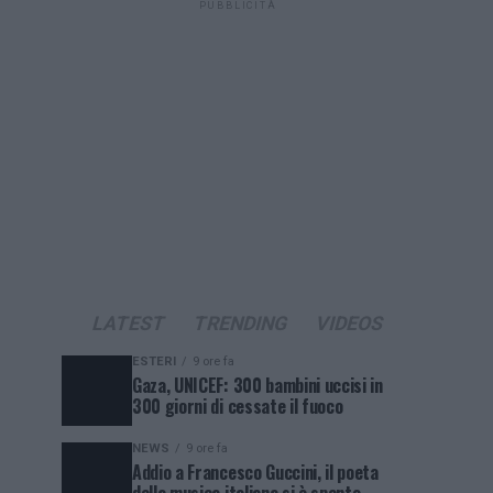
PUBBLICITÀ
LATEST
TRENDING
VIDEOS
ESTERI
9 ore fa
Gaza, UNICEF: 300 bambini uccisi in
300 giorni di cessate il fuoco
NEWS
9 ore fa
Addio a Francesco Guccini, il poeta