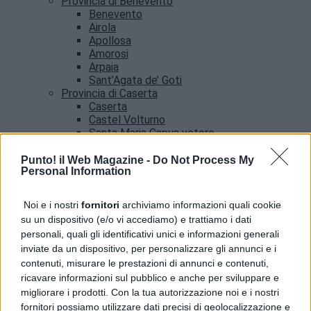
Provincia di Benevento
Benevento
Airola
Apollosa
Amorosi
Arpaia
Sant’Agata de’ Goti
Provincia di Caserta
Caserta
Castel Volturno
Santa Maria Capua vetere
Provincia di Salerno
Salerno
Punto! il Web Magazine -
Do Not Process My
Personal Information
Agropoli
Amalfi
Angri
Noi e i nostri
fornitori
archiviamo informazioni quali cookie
Castellabate
su un dispositivo (e/o vi accediamo) e trattiamo i dati
News
personali, quali gli identificativi unici e informazioni generali
inviate da un dispositivo, per personalizzare gli annunci e i
contenuti, misurare le prestazioni di annunci e contenuti,
ricavare informazioni sul pubblico e anche per sviluppare e
migliorare i prodotti. Con la tua autorizzazione noi e i nostri
fornitori possiamo utilizzare dati precisi di geolocalizzazione e