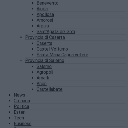
Benevento
Airola
Apollosa
Amorosi
Arpaia
Sant’Agata de’ Goti
Provincia di Caserta
Caserta
Castel Volturno
Santa Maria Capua vetere
Provincia di Salerno
Salerno
Agropoli
Amalfi
Angri
Castellabate
News
Cronaca
Politica
Esteri
Tech
Business