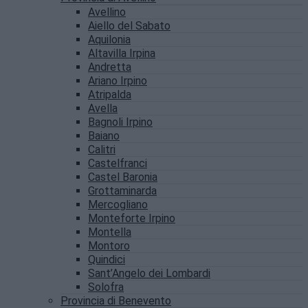
Avellino
Aiello del Sabato
Aquilonia
Altavilla Irpina
Andretta
Ariano Irpino
Atripalda
Avella
Bagnoli Irpino
Baiano
Calitri
Castelfranci
Castel Baronia
Grottaminarda
Mercogliano
Monteforte Irpino
Montella
Montoro
Quindici
Sant’Angelo dei Lombardi
Solofra
Provincia di Benevento