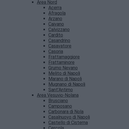
Area Nord
Acerra
Afragola
Arzano
Caivano
Calvizzano
Cardito
Casandrino
Casavatore
Casoria
Frattamaggiore
Frattaminore
Grumo Nevano
Melito di Napoli
Marano di Napoli
Mugnano di Napoli
Sant’Antimo
Area Vesuvio-Nolana
Brusciano
Camposano
Carbonara di Nola
Casalnuovo di Napoli
Castello di Cisterna
Cercola