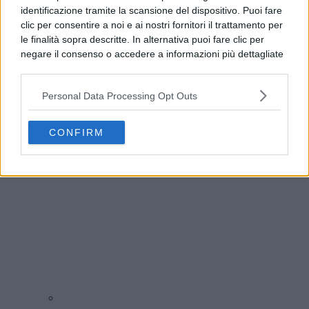
identificazione tramite la scansione del dispositivo. Puoi fare
clic per consentire a noi e ai nostri fornitori il trattamento per
le finalità sopra descritte. In alternativa puoi fare clic per
negare il consenso o accedere a informazioni più dettagliate
e modificare le tue preferenze prima di acconsentire.
Si rende noto che alcuni trattamenti dei dati personali
Personal Data Processing Opt Outs
possono non richiedere il tuo consenso, ma hai il diritto di
Benevento, allerta meteo fino alle 21: l’avviso del
opporti a tale trattamento. Le tue preferenze si
Comune
applicheranno solo a questo sito web. Puoi modificare le tue
CONFIRM
preferenze in qualsiasi momento ritornando su questo sito o
consultando la nostra
informativa sulla riservatezza
.