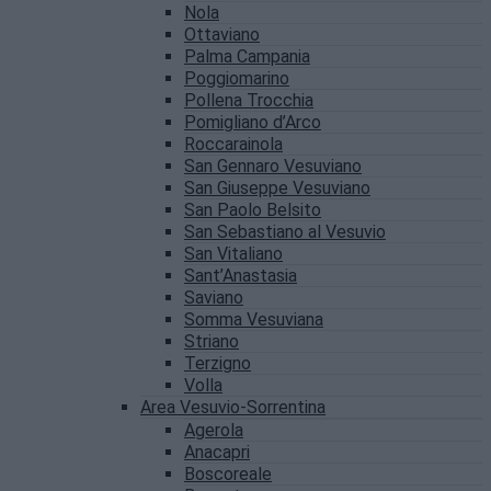
Nola
Ottaviano
Palma Campania
Poggiomarino
Pollena Trocchia
Pomigliano d’Arco
Roccarainola
San Gennaro Vesuviano
San Giuseppe Vesuviano
San Paolo Belsito
San Sebastiano al Vesuvio
San Vitaliano
Sant’Anastasia
Saviano
Somma Vesuviana
Striano
Terzigno
Volla
Area Vesuvio-Sorrentina
Agerola
Anacapri
Boscoreale