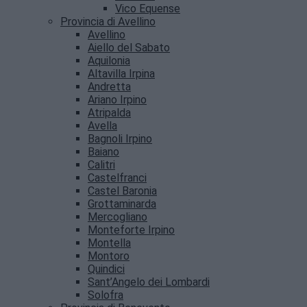
Vico Equense
Provincia di Avellino
Avellino
Aiello del Sabato
Aquilonia
Altavilla Irpina
Andretta
Ariano Irpino
Atripalda
Avella
Bagnoli Irpino
Baiano
Calitri
Castelfranci
Castel Baronia
Grottaminarda
Mercogliano
Monteforte Irpino
Montella
Montoro
Quindici
Sant’Angelo dei Lombardi
Solofra