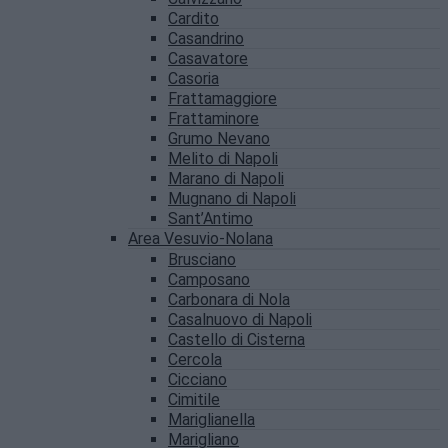
Cardito
Casandrino
Casavatore
Casoria
Frattamaggiore
Frattaminore
Grumo Nevano
Melito di Napoli
Marano di Napoli
Mugnano di Napoli
Sant’Antimo
Area Vesuvio-Nolana
Brusciano
Camposano
Carbonara di Nola
Casalnuovo di Napoli
Castello di Cisterna
Cercola
Cicciano
Cimitile
Mariglianella
Marigliano