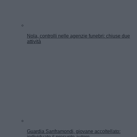
Nola, controlli nelle agenzie funebri: chiuse due
attività
Guardia Sanframondi, giovane accoltellato:
individuato il presunto autore