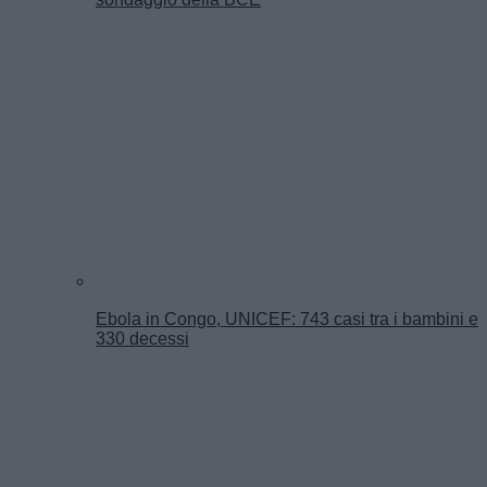
Ebola in Congo, UNICEF: 743 casi tra i bambini e
330 decessi