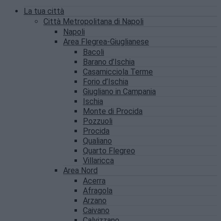
La tua città
Città Metropolitana di Napoli
Napoli
Area Flegrea-Giuglianese
Bacoli
Barano d’Ischia
Casamicciola Terme
Forio d’Ischia
Giugliano in Campania
Ischia
Monte di Procida
Pozzuoli
Procida
Qualiano
Quarto Flegreo
Villaricca
Area Nord
Acerra
Afragola
Arzano
Caivano
Calvizzano