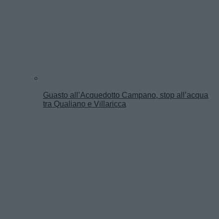
Guasto all’Acquedotto Campano, stop all’acqua
tra Qualiano e Villaricca