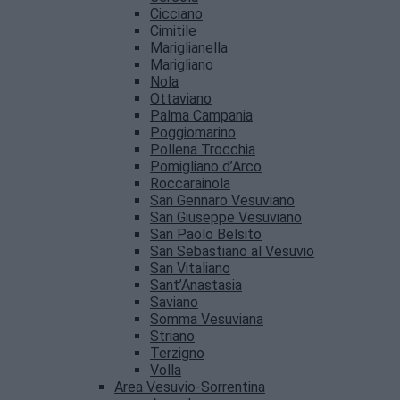
Cicciano
Cimitile
Mariglianella
Marigliano
Nola
Ottaviano
Palma Campania
Poggiomarino
Pollena Trocchia
Pomigliano d’Arco
Roccarainola
San Gennaro Vesuviano
San Giuseppe Vesuviano
San Paolo Belsito
San Sebastiano al Vesuvio
San Vitaliano
Sant’Anastasia
Saviano
Somma Vesuviana
Striano
Terzigno
Volla
Area Vesuvio-Sorrentina