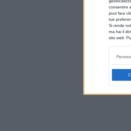
geolocalizza
consentire a 
puoi fare cl
tue prefere
Si rende not
ma hai il di
sito web. Pu
consultando
Persona