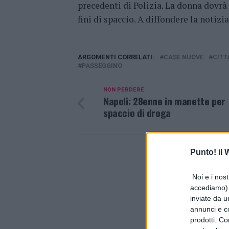
precedenti di Polizia. La donna dovrà
fini di spaccio. A diffondere la notizi
ARGOMENTI CORRELATI:
CASE NUOVE
CITT
PASSEGGINO
NON PERDERE
Napoli: 28enne in manette per
spaccio di droga
Punto! il
Noi e i nost
accediamo) e
inviate da u
annunci e co
prodotti. Co