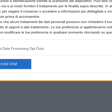
zione e identificazione tramite la scansione del dispositivo. Puoi fare cl
noi e ai nostri fornitori il trattamento per le finalità sopra descritte. In a
ic per negare il consenso o accedere a informazioni più dettagliate e mo
nze prima di acconsentire.
o che alcuni trattamenti dei dati personali possono non richiedere il t
ritto di opporti a tale trattamento. Le tue preferenze si applicheranno so
oi modificare le tue preferenze in qualsiasi momento ritornando su que
 la nostra
informativa sulla riservatezza
.
l Data Processing Opt Outs
CONFIRM