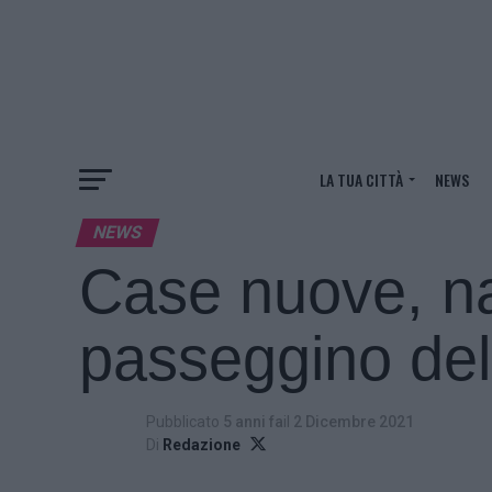
LA TUA CITTÀ
NEWS
NEWS
Case nuove, n
passeggino del 
Pubblicato
5 anni fa
il
2 Dicembre 2021
Di
Redazione