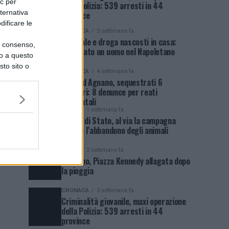
ic per
della Polizia: 539 arresti in 44
lternativa
province
dificare le
CRONACA
3 settimane fa
Arsenale e droga nascosti in casa:
uo consenso,
arrestato un uomo nel Napoletano
lo a questo
sto sito o
CRONACA
4 settimane fa
Blitz ad Agnano, sequestrati 6
cantieri: 8 denunce per reati
ambientali
NEWS
1 settimana fa
Polizia di Stato, al via la campagna
contro l’abbandono degli animali
NEWS
2 settimane fa
Qualiano, Piazza Kennedy allagata dopo
la pioggia
CRONACA
3 settimane fa
Criminalità giovanile, maxi operazione
della Polizia: 539 arresti in 44
province