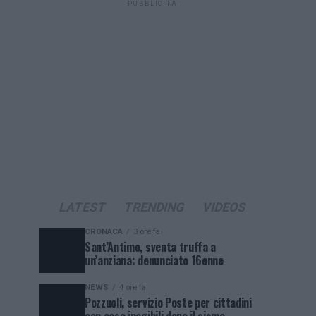
PUBBLICITÀ
LATEST
TRENDING
VIDEOS
CRONACA
3 ore fa
Sant’Antimo, sventa truffa a
un’anziana: denunciato 16enne
NEWS
4 ore fa
Pozzuoli, servizio Poste per cittadini