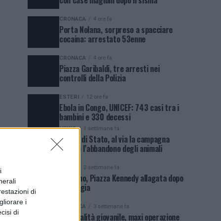
con case inagibili dopo il sisma
CRONACA
4 ore fa
Porta Nolana, sorpreso a spacciare
cocaina: arrestato 53enne
CRONACA
4 ore fa
Piazza Garibaldi, tre arresti nei
controlli della Polizia
ESTERI
12 ore fa
Ebola in Congo, UNICEF: 743 casi tra i
bambini e 330 decessi
NEWS
1 settimana fa
Polizia di Stato, al via la campagna
contro l’abbandono degli animali
NEWS
2 settimane fa
i
Qualiano, Piazza Kennedy allagata dopo
nerali
la pioggia
restazioni di
liorare i
CRONACA
3 settimane fa
cisi di
Criminalità giovanile, maxi operazione