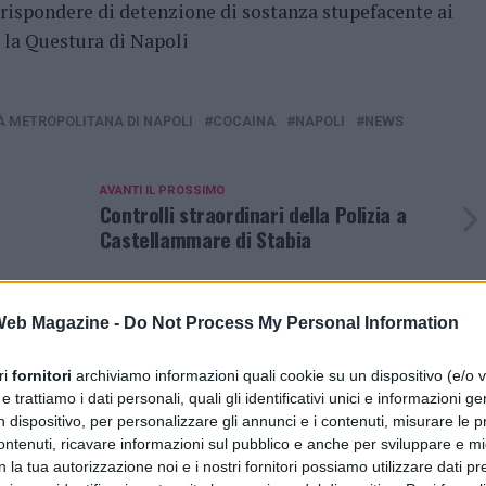
 rispondere di detenzione di sostanza stupefacente ai
a la Questura di Napoli
À METROPOLITANA DI NAPOLI
COCAINA
NAPOLI
NEWS
AVANTI IL ​​PROSSIMO
Controlli straordinari della Polizia a
Castellammare di Stabia
 Web Magazine -
Do Not Process My Personal Information
PUBBLICITÀ
ri
fornitori
archiviamo informazioni quali cookie su un dispositivo (e/o v
 trattiamo i dati personali, quali gli identificativi unici e informazioni ge
n dispositivo, per personalizzare gli annunci e i contenuti, misurare le p
ntenuti, ricavare informazioni sul pubblico e anche per sviluppare e mig
n la tua autorizzazione noi e i nostri fornitori possiamo utilizzare dati pre