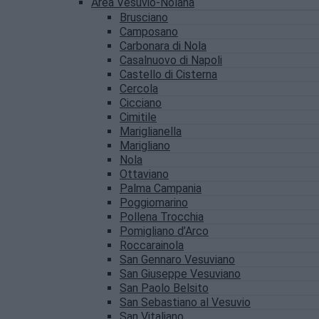
Area Vesuvio-Nolana
Brusciano
Camposano
Carbonara di Nola
Casalnuovo di Napoli
Castello di Cisterna
Cercola
Cicciano
Cimitile
Mariglianella
Marigliano
Nola
Ottaviano
Palma Campania
Poggiomarino
Pollena Trocchia
Pomigliano d’Arco
Roccarainola
San Gennaro Vesuviano
San Giuseppe Vesuviano
San Paolo Belsito
San Sebastiano al Vesuvio
San Vitaliano