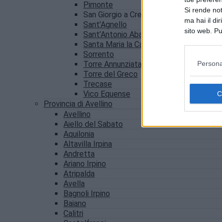
Pimonte
Si rende not
San Giorgio a Cremano
ma hai il di
Sant’Agnello
sito web. Pu
Sant’Antonio Abate
consultando
Santa Maria la Carità
Sorrento
Persona
Torre Annunziata
Torre del Greco
Trecase
Vico Equense
Provincia di Avellino
Avellino
Aiello del Sabato
Aquilonia
Altavilla Irpina
Andretta
Ariano Irpino
Atripalda
Avella
Bagnoli Irpino
Baiano
Calitri