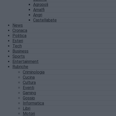
Agropoli
Amalfi
Angri
Castellabate
News
Cronaca
Politica
Esteri
Tech
Business
Sports
Entertainment
Rubriche
Criminologia
Cucina
Cultura
Eventi
Gaming
Gossip
Informatica
Libri
Motori