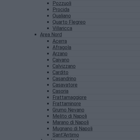
Pozzuoli
Procida
Qualiano
Quarto Flegreo
Villaricca
Area Nord
Acerra
Afragola
Arzano
Caivano
Calvizzano
Cardito
Casandrino
Casavatore
Casoria
Frattamaggiore
Frattaminore
Grumo Nevano
Melito di Napoli
Marano di Napoli
Mugnano di Napoli
Sant’Antimo