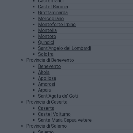
Castelfranci
Castel Baronia
Grottaminarda
Mercogliano
Monteforte Irpino
Montella
Montoro
Quindici
Sant’Angelo dei Lombardi
Solofra
Provincia di Benevento
Benevento
Airola
Apollosa
Amorosi
Arpaia
Sant’Agata de’ Goti
Provincia di Caserta
Caserta
Castel Volturno
Santa Maria Capua vetere
Provincia di Salerno
Salerno