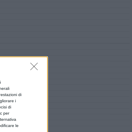
i
nerali
restazioni di
liorare i
cisi di
ic per
lternativa
dificare le