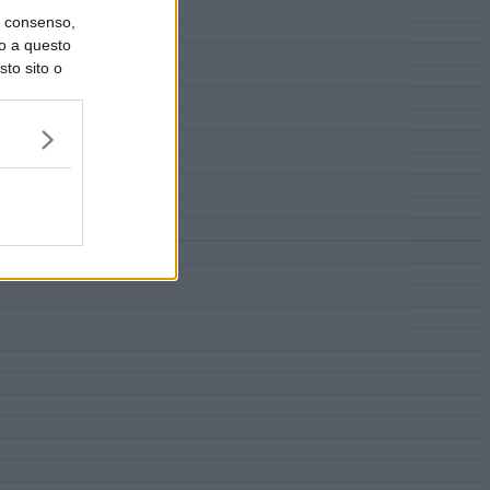
uo consenso,
lo a questo
sto sito o