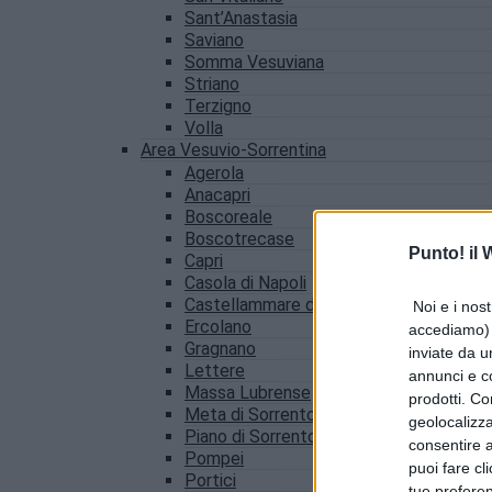
Sant’Anastasia
Saviano
Somma Vesuviana
Striano
Terzigno
Volla
Area Vesuvio-Sorrentina
Agerola
Anacapri
Boscoreale
Boscotrecase
Punto! il
Capri
Casola di Napoli
Castellammare di Stabia
Noi e i nost
Ercolano
accediamo) e
Gragnano
inviate da u
Lettere
annunci e co
Massa Lubrense
prodotti. Co
Meta di Sorrento
geolocalizza
Piano di Sorrento
consentire a 
Pompei
puoi fare cl
Portici
tue prefere