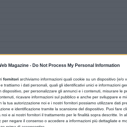
 Web Magazine -
Do Not Process My Personal Information
ri
fornitori
archiviamo informazioni quali cookie su un dispositivo (e/o v
 trattiamo i dati personali, quali gli identificativi unici e informazioni ge
n dispositivo, per personalizzare gli annunci e i contenuti, misurare le p
ntenuti, ricavare informazioni sul pubblico e anche per sviluppare e mig
n la tua autorizzazione noi e i nostri fornitori possiamo utilizzare dati pre
zione e identificazione tramite la scansione del dispositivo. Puoi fare cl
noi e ai nostri fornitori il trattamento per le finalità sopra descritte. In a
ic per negare il consenso o accedere a informazioni più dettagliate e mo
nze prima di acconsentire.