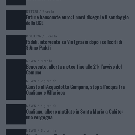
ESTERI
7 ore fa
Future banconote euro: i nuovi disegni e il sondaggio
della BCE
POLITICA
8 ore fa
Paduli, intervento su Via Ignazia dopo i solleciti di
SiAmo Paduli
NEWS
8 ore fa
Benevento, allerta meteo fino alle 21: l’avviso del
Comune
NEWS
2 giorni fa
Guasto all’Acquedotto Campano, stop all’acqua tra
Qualiano e Villaricca
NEWS
4 giorni fa
Qualiano, albero mutilato in Santa Maria a Cubito:
una vergogna
NEWS
5 giorni fa