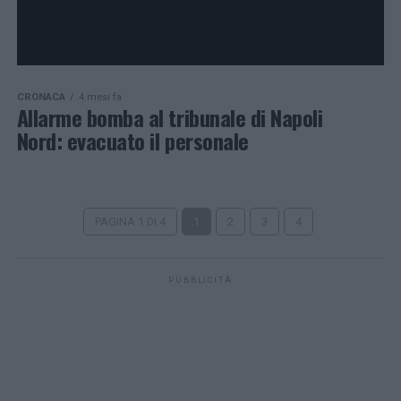
CRONACA
4 mesi fa
Allarme bomba al tribunale di Napoli
Nord: evacuato il personale
PAGINA 1 DI 4
1
2
3
4
PUBBLICITÀ