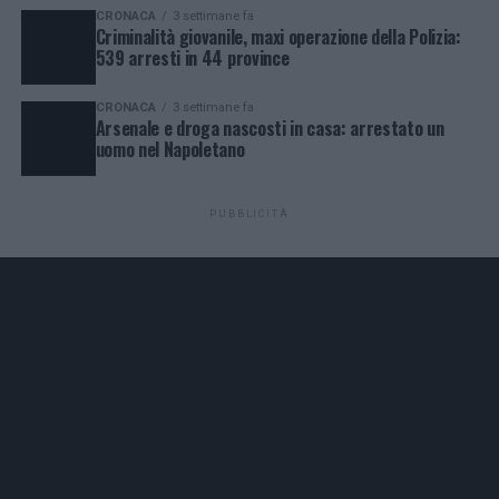
CRONACA
3 settimane fa
Criminalità giovanile, maxi operazione della Polizia:
539 arresti in 44 province
CRONACA
3 settimane fa
Arsenale e droga nascosti in casa: arrestato un
uomo nel Napoletano
PUBBLICITÀ