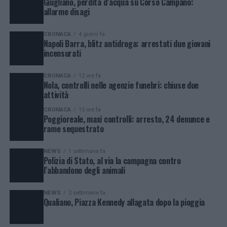
Giugliano, perdita d’acqua su Corso Campano:
allarme disagi
CRONACA
4 giorni fa
Napoli Barra, blitz antidroga: arrestati due giovani
incensurati
CRONACA
12 ore fa
Nola, controlli nelle agenzie funebri: chiuse due
attività
CRONACA
15 ore fa
Poggioreale, maxi controlli: arresto, 24 denunce e
rame sequestrato
NEWS
1 settimana fa
Polizia di Stato, al via la campagna contro
l’abbandono degli animali
NEWS
2 settimane fa
Qualiano, Piazza Kennedy allagata dopo la pioggia