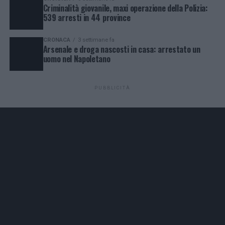
Criminalità giovanile, maxi operazione della Polizia:
539 arresti in 44 province
CRONACA
3 settimane fa
Arsenale e droga nascosti in casa: arrestato un
uomo nel Napoletano
PUBBLICITÀ