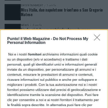
ENTERTAINMENT
1 ora fa
Miss Italia, due napoletane trionfano a San Gregorio
Matese
NEWS
2 ore fa
Licola, pistola con matricola abrasa in casa:
arrestato 60enne
Punto! il Web Magazine -
Do Not Process My
Personal Information
NEWS
2 ore fa
Scampia e Secondigliano, trovate 252 dosi di droga
nei rioni
Noi e i nostri
fornitori
archiviamo informazioni quali cookie
su un dispositivo (e/o vi accediamo) e trattiamo i dati
NEWS
2 giorni fa
personali, quali gli identificativi unici e informazioni generali
Guasto all’Acquedotto Campano, stop all’acqua tra
Qualiano e Villaricca
inviate da un dispositivo, per personalizzare gli annunci e i
contenuti, misurare le prestazioni di annunci e contenuti,
ricavare informazioni sul pubblico e anche per sviluppare e
NEWS
5 giorni fa
Qualiano, albero mutilato in Santa Maria a Cubito:
migliorare i prodotti. Con la tua autorizzazione noi e i nostri
una vergogna
fornitori possiamo utilizzare dati precisi di geolocalizzazione e
identificazione tramite la scansione del dispositivo. Puoi fare
clic per consentire a noi e ai nostri fornitori il trattamento per
CRONACA
4 giorni fa
Napoli Barra, blitz antidroga: arrestati due giovani
le finalità sopra descritte. In alternativa puoi fare clic per