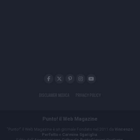
DISCLAIMER MEDICA
PRIVACY POLICY
Punto! il Web Magazine
"Punto!" il Web Magazine è un giornale Fondato nel 2011 da
Vincenzo
Perfetto
e
Carmine Sgariglia
.
Edito dall'
Associazione Culturale PuntoGiovani Qualiano
.