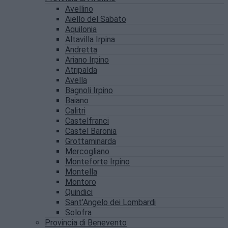
Avellino
Aiello del Sabato
Aquilonia
Altavilla Irpina
Andretta
Ariano Irpino
Atripalda
Avella
Bagnoli Irpino
Baiano
Calitri
Castelfranci
Castel Baronia
Grottaminarda
Mercogliano
Monteforte Irpino
Montella
Montoro
Quindici
Sant’Angelo dei Lombardi
Solofra
Provincia di Benevento