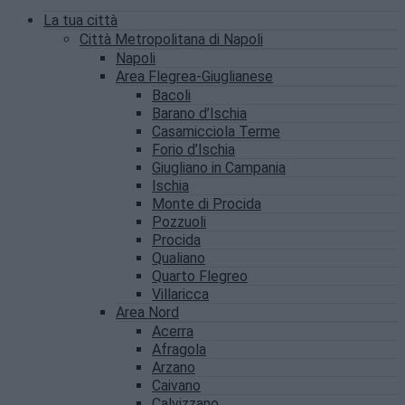
La tua città
Città Metropolitana di Napoli
Napoli
Area Flegrea-Giuglianese
Bacoli
Barano d’Ischia
Casamicciola Terme
Forio d’Ischia
Giugliano in Campania
Ischia
Monte di Procida
Pozzuoli
Procida
Qualiano
Quarto Flegreo
Villaricca
Area Nord
Acerra
Afragola
Arzano
Caivano
Calvizzano