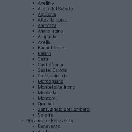
Avellino
Aiello del Sabato
Aquilonia
Altavilla Irpina
Andretta
Ariano Irpino
Atripalda
Avella
Bagnoli Irpino
Baiano
Calitri
Castelfranci
Castel Baronia
Grottaminarda
Mercogliano
Monteforte Irpino
Montella
Montoro
Quindici
Sant’Angelo dei Lombardi
Solofra
Provincia di Benevento
Benevento
Airola