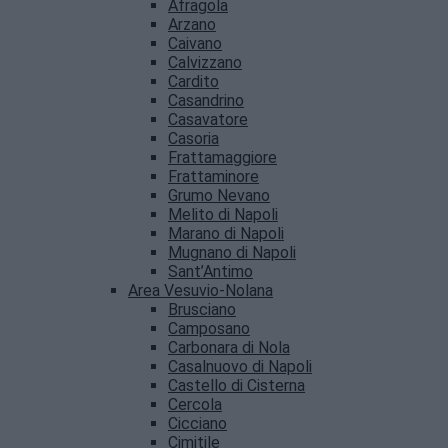
Afragola
Arzano
Caivano
Calvizzano
Cardito
Casandrino
Casavatore
Casoria
Frattamaggiore
Frattaminore
Grumo Nevano
Melito di Napoli
Marano di Napoli
Mugnano di Napoli
Sant’Antimo
Area Vesuvio-Nolana
Brusciano
Camposano
Carbonara di Nola
Casalnuovo di Napoli
Castello di Cisterna
Cercola
Cicciano
Cimitile