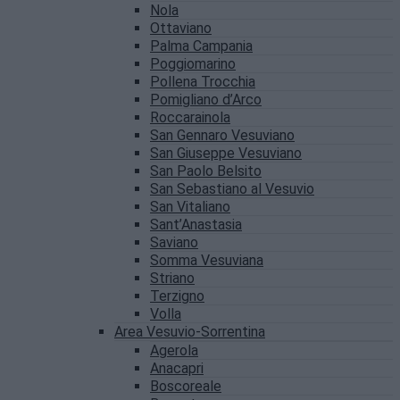
Nola
Ottaviano
Palma Campania
Poggiomarino
Pollena Trocchia
Pomigliano d’Arco
Roccarainola
San Gennaro Vesuviano
San Giuseppe Vesuviano
San Paolo Belsito
San Sebastiano al Vesuvio
San Vitaliano
Sant’Anastasia
Saviano
Somma Vesuviana
Striano
Terzigno
Volla
Area Vesuvio-Sorrentina
Agerola
Anacapri
Boscoreale