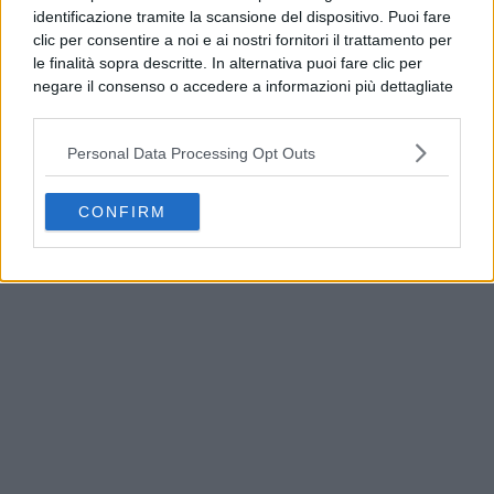
identificazione tramite la scansione del dispositivo. Puoi fare
clic per consentire a noi e ai nostri fornitori il trattamento per
le finalità sopra descritte. In alternativa puoi fare clic per
negare il consenso o accedere a informazioni più dettagliate
e modificare le tue preferenze prima di acconsentire.
Si rende noto che alcuni trattamenti dei dati personali
Personal Data Processing Opt Outs
possono non richiedere il tuo consenso, ma hai il diritto di
opporti a tale trattamento. Le tue preferenze si
applicheranno solo a questo sito web. Puoi modificare le tue
CONFIRM
America’s Cup, Casamicciola espone le prime
preferenze in qualsiasi momento ritornando su questo sito o
bandiere ufficiali
consultando la nostra
informativa sulla riservatezza
.