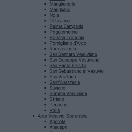
Mariglianella
Marigliano
Nola
Ottaviano
Palma Campania
Poggiomarino
Pollena Trocchia
Pomigliano d’Arco
Roccarainola
San Gennaro Vesuviano
San Giuseppe Vesuviano
San Paolo Belsito
San Sebastiano al Vesuvio
San Vitaliano
Sant’Anastasia
Saviano
Somma Vesuviana
Striano
Terzigno
Volla
Area Vesuvio-Sorrentina
Agerola
Anacapri