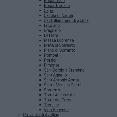
Boscoreale
Boscotrecase
Capri
Casola di Napoli
Castellammare di Stabia
Ercolano
Gragnano
Lettere
Massa Lubrense
Meta di Sorrento
Piano di Sorrento
Pompei
Portici
Pimonte
San Giorgio a Cremano
Sant’Agnello
Sant’Antonio Abate
Santa Maria la Carità
Sorrento
Torre Annunziata
Torre del Greco
Trecase
Vico Equense
Provincia di Avellino