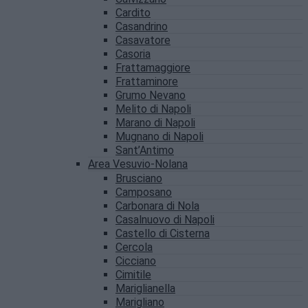
Cardito
Casandrino
Casavatore
Casoria
Frattamaggiore
Frattaminore
Grumo Nevano
Melito di Napoli
Marano di Napoli
Mugnano di Napoli
Sant’Antimo
Area Vesuvio-Nolana
Brusciano
Camposano
Carbonara di Nola
Casalnuovo di Napoli
Castello di Cisterna
Cercola
Cicciano
Cimitile
Mariglianella
Marigliano