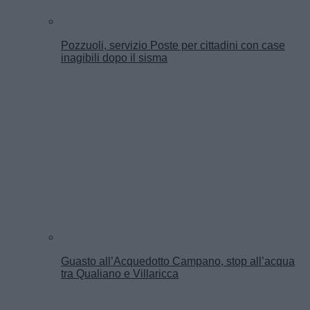
Pozzuoli, servizio Poste per cittadini con case
inagibili dopo il sisma
Guasto all’Acquedotto Campano, stop all’acqua
tra Qualiano e Villaricca