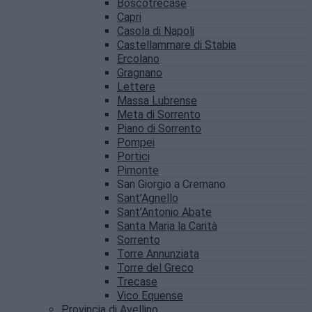
Boscotrecase
Capri
Casola di Napoli
Castellammare di Stabia
Ercolano
Gragnano
Lettere
Massa Lubrense
Meta di Sorrento
Piano di Sorrento
Pompei
Portici
Pimonte
San Giorgio a Cremano
Sant’Agnello
Sant’Antonio Abate
Santa Maria la Carità
Sorrento
Torre Annunziata
Torre del Greco
Trecase
Vico Equense
Provincia di Avellino