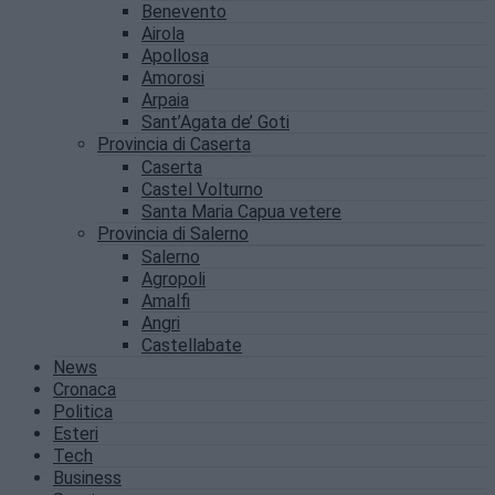
Benevento
Airola
Apollosa
Amorosi
Arpaia
Sant’Agata de’ Goti
Provincia di Caserta
Caserta
Castel Volturno
Santa Maria Capua vetere
Provincia di Salerno
Salerno
Agropoli
Amalfi
Angri
Castellabate
News
Cronaca
Politica
Esteri
Tech
Business