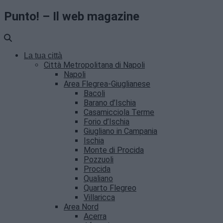
Punto! – Il web magazine
La tua città
Città Metropolitana di Napoli
Napoli
Area Flegrea-Giuglianese
Bacoli
Barano d’Ischia
Casamicciola Terme
Forio d’Ischia
Giugliano in Campania
Ischia
Monte di Procida
Pozzuoli
Procida
Qualiano
Quarto Flegreo
Villaricca
Area Nord
Acerra