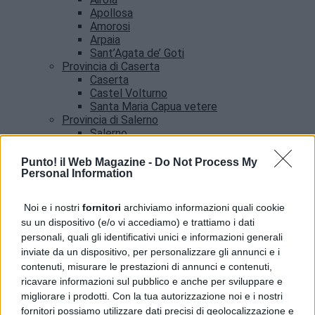
Apollosa
Amorosi
Arpaia
Sant’Agata de’ Goti
Provincia di Caserta
Caserta
Castel Volturno
Santa Maria Capua vetere
Provincia di Salerno
Salerno
Agropoli
Amalfi
Punto! il Web Magazine -
Do Not Process My
Angri
Personal Information
Castellabate
News
Noi e i nostri
fornitori
archiviamo informazioni quali cookie
su un dispositivo (e/o vi accediamo) e trattiamo i dati
Benevento, allerta meteo fino alle 21: l’avviso del
personali, quali gli identificativi unici e informazioni generali
Comune
inviate da un dispositivo, per personalizzare gli annunci e i
contenuti, misurare le prestazioni di annunci e contenuti,
ricavare informazioni sul pubblico e anche per sviluppare e
migliorare i prodotti. Con la tua autorizzazione noi e i nostri
fornitori possiamo utilizzare dati precisi di geolocalizzazione e