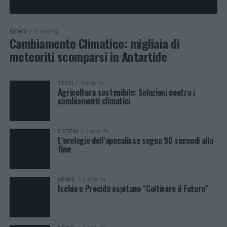
NEWS
2 anni fa
Cambiamento Climatico: migliaia di
meteoriti scomparsi in Antartide
TECH
3 anni fa
Agricoltura sostenibile: Soluzioni contro i
cambiamenti climatici
ESTERI
4 anni fa
L’orologio dell’apocalisse segna 90 secondi alla
fine
NEWS
4 anni fa
Ischia e Procida ospitano “Coltivare il Futuro”