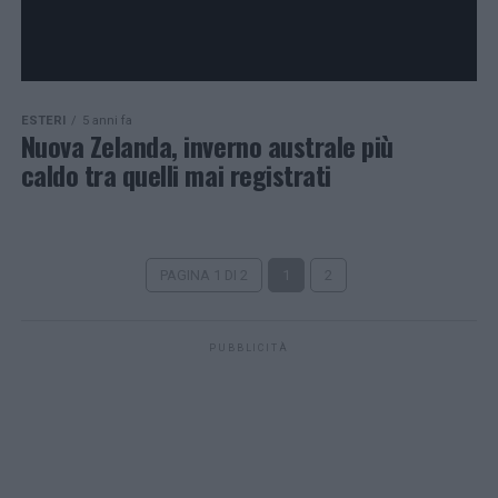
ESTERI
5 anni fa
Nuova Zelanda, inverno australe più
caldo tra quelli mai registrati
PAGINA 1 DI 2
1
2
PUBBLICITÀ