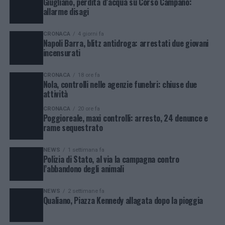
Giugliano, perdita d’acqua su Corso Campano:
allarme disagi
CRONACA
4 giorni fa
Napoli Barra, blitz antidroga: arrestati due giovani
incensurati
CRONACA
18 ore fa
Nola, controlli nelle agenzie funebri: chiuse due
attività
CRONACA
20 ore fa
Poggioreale, maxi controlli: arresto, 24 denunce e
rame sequestrato
NEWS
1 settimana fa
Polizia di Stato, al via la campagna contro
l’abbandono degli animali
NEWS
2 settimane fa
Qualiano, Piazza Kennedy allagata dopo la pioggia