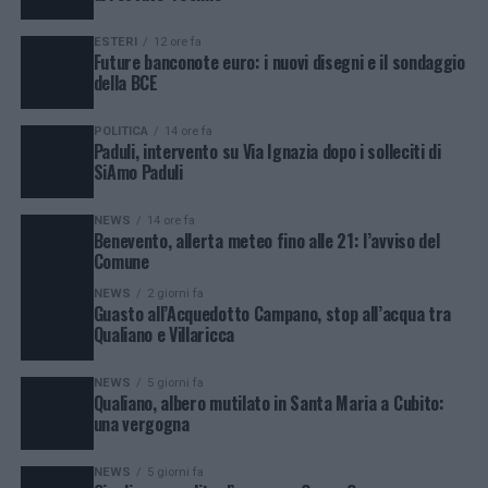
ESTERI
12 ore fa
Future banconote euro: i nuovi disegni e il sondaggio
della BCE
POLITICA
14 ore fa
Paduli, intervento su Via Ignazia dopo i solleciti di
SiAmo Paduli
NEWS
14 ore fa
Benevento, allerta meteo fino alle 21: l’avviso del
Comune
NEWS
2 giorni fa
Guasto all’Acquedotto Campano, stop all’acqua tra
Qualiano e Villaricca
NEWS
5 giorni fa
Qualiano, albero mutilato in Santa Maria a Cubito:
una vergogna
NEWS
5 giorni fa