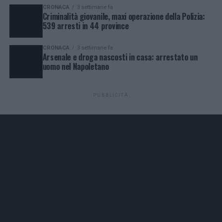
CRONACA
3 settimane fa
Criminalità giovanile, maxi operazione della Polizia:
539 arresti in 44 province
CRONACA
3 settimane fa
Arsenale e droga nascosti in casa: arrestato un
uomo nel Napoletano
PUBBLICITÀ