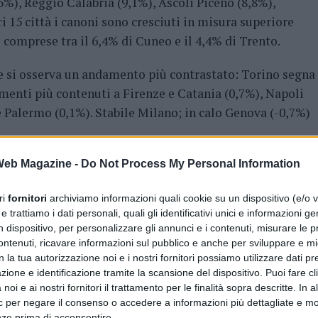
5%), Reggio Calabria (9,1%), Ascoli Piceno (8,8%),
ri 15 città i canoni sono cresciuti in misura superiore
 comprese tra il 6,4% di Cuneo e il 4,4% di Trento.
ne si osserva un andamento più contrastato: Torino segna
menti più contenuti a Firenze e Catania (0,7%), Napoli
e Palermo (0,1%). Stabile Milano; in calo Genova (-0,7%)
33 centri, con le diminuzioni più marcate a Savona (-9%),
 Web Magazine -
Do Not Process My Personal Information
o (-7,4%).
ri
fornitori
archiviamo informazioni quali cookie su un dispositivo (e/o v
 trattiamo i dati personali, quali gli identificativi unici e informazioni ge
con un canone medio di 23,3 euro/m², seguita da Firenze
n dispositivo, per personalizzare gli annunci e i contenuti, misurare le p
), Roma (19,8 euro/m²) e Bologna (17,5 euro/m²).
ntenuti, ricavare informazioni sul pubblico e anche per sviluppare e mig
ltanissetta (4,7 euro/m²), Vibo Valentia (5,9 euro/m²) e
n la tua autorizzazione noi e i nostri fornitori possiamo utilizzare dati pre
zione e identificazione tramite la scansione del dispositivo. Puoi fare cl
noi e ai nostri fornitori il trattamento per le finalità sopra descritte. In a
ic per negare il consenso o accedere a informazioni più dettagliate e mo
nze prima di acconsentire.