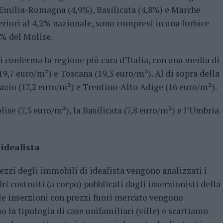
 Emilia-Romagna (4,9%), Basilicata (4,8%) e Marche
nferiori al 4,2% nazionale, sono compresi in una forbice
5% del Molise.
 si conferma la regione più cara d’Italia, con una media di
9,7 euro/m²) e Toscana (19,3 euro/m²). Al di sopra della
azio (17,2 euro/m²) e Trentino-Alto Adige (16 euro/m²).
ise (7,5 euro/m²), la Basilicata (7,8 euro/m²) e l’Umbria
 idealista
rezzi degli immobili di idealista vengono analizzati i
ri costruiti (a corpo) pubblicati dagli inserzionisti della
 le inserzioni con prezzi fuori mercato vengono
o la tipologia di case unifamiliari (ville) e scartiamo