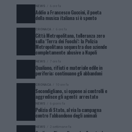
NEWS
6 ore fa
Addio a Francesco Guccini, il poeta
della musica italiana si è spento
CRONACA
6 ore fa
Città Metropolitana, tolleranza zero
sulla ‘Terra dei Fuochi’: la Polizia
Metropolitana sequestra due aziende
completamente abusive a Napoli
NEWS
7 ore fa
Qualiano, rifiuti e materiale edile in
periferia: continuano gli abbandoni
CRONACA
10 ore fa
Secondigliano, si oppone ai controlli e
aggredisce gli agenti: arrestato
NEWS
6 giorni fa
Polizia di Stato, al via la campagna
contro l’abbandono degli animali
NEWS
2 settimane fa