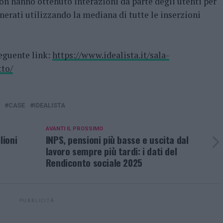
on hanno ottenuto interazioni da parte degli utenti per
nerati utilizzando la mediana di tutte le inserzioni
seguente link:
https://www.idealista.it/sala-
tto/
CASE
IDEALISTA
AVANTI IL ​​PROSSIMO
lioni
INPS, pensioni più basse e uscita dal
lavoro sempre più tardi: i dati del
Rendiconto sociale 2025
PUBBLICITÀ