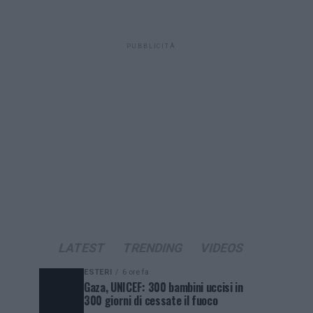
PUBBLICITÀ
LATEST
TRENDING
VIDEOS
ESTERI
6 ore fa
Gaza, UNICEF: 300 bambini uccisi in
300 giorni di cessate il fuoco