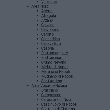
Villaricca
Area Nord
Acerra
Afragola
Arzano
Caivano
Calvizzano
Cardito
Casandrino
Casavatore
Casoria
Frattamaggiore
Frattaminore
Grumo Nevano
Melito di Napoli
Marano di Napoli
Mugnano di Napoli
Sant’Antimo
Area Vesuvio-Nolana
Brusciano
Camposano
Carbonara di Nola
Casalnuovo di Napoli
Castello di Cisterna