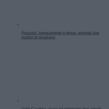
Pozzuoli, inseguimento e droga: arrestati due
pusher di Giugliano
Valle Caudina, usura ed estorsioni: due arresti