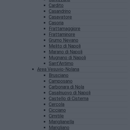
Cardito
Casandrino
Casavatore
Casoria
Frattamaggiore
Frattaminore
Grumo Nevano
Melito di Napoli
Marano di Napoli
Mugnano di Napoli
Sant’Antimo
Area Vesuvio-Nolana
Brusciano
Camposano
Carbonara di Nola
Casalnuovo di Napoli
Castello di Cisterna
Cercola
Cicciano
Cimitile
Mariglianella
Marigliano