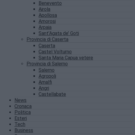
Benevento
Airola
Apollosa
Amorosi
Arpaia
Sant’Agata de’ Goti
Provincia di Caserta
Caserta
Castel Volturno
Santa Maria Capua vetere
Provincia di Salerno
Salerno
Agropoli
Amalfi
Angri
Castellabate
News
Cronaca
Politica
Esteri
Tech
Business