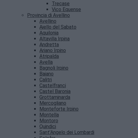
Trecase
Vico Equense
Provincia di Avellino
Avellino
Aiello del Sabato
Aquilonia
Altavilla Irpina
Andretta
Ariano Irpino
Atripalda
Avella
Bagnoli Irpino
Baiano
Calitri
Castelfranci
Castel Baronia
Grottaminarda
Mercogliano
Monteforte Irpino
Montella
Montoro
Quindici
Sant’Angelo dei Lombardi