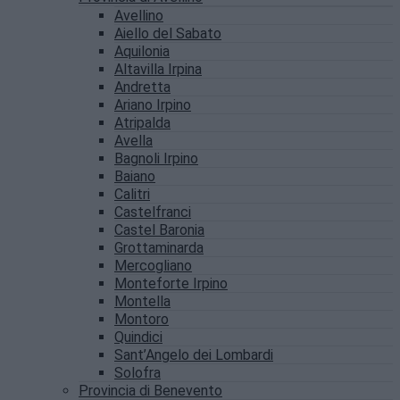
Avellino
Aiello del Sabato
Aquilonia
Altavilla Irpina
Andretta
Ariano Irpino
Atripalda
Avella
Bagnoli Irpino
Baiano
Calitri
Castelfranci
Castel Baronia
Grottaminarda
Mercogliano
Monteforte Irpino
Montella
Montoro
Quindici
Sant’Angelo dei Lombardi
Solofra
Provincia di Benevento