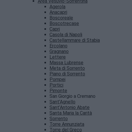
Area Vesuvio-Sorrentina
Agerola
Anacapri
Boscoreale
Boscotrecase
Capri
Casola di Napoli
Castellammare di Stabia
Ercolano
Gragnano
Lettere
Massa Lubrense
Meta di Sorrento
Piano di Sorrento
Pompei
Portici
Pimonte
San Giorgio a Cremano
Sant’Agnello
Sant’Antonio Abate
Santa Maria la Carità
Sorrento
Torre Annunziata
Torre del Greco