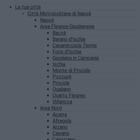
La tua città
Città Metropolitana di Napoli
Napoli
Area Flegrea-Giuglianese
Bacoli
Barano d’Ischia
Casamicciola Terme
Forio d’Ischia
Giugliano in Campania
Ischia
Monte di Procida
Pozzuoli
Procida
Qualiano
Quarto Flegreo
Villaricca
Area Nord
Acerra
Afragola
Arzano
Caivano
Calvizzano