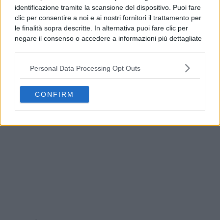
identificazione tramite la scansione del dispositivo. Puoi fare
clic per consentire a noi e ai nostri fornitori il trattamento per
le finalità sopra descritte. In alternativa puoi fare clic per
negare il consenso o accedere a informazioni più dettagliate
e modificare le tue preferenze prima di acconsentire.
Si rende noto che alcuni trattamenti dei dati personali
Personal Data Processing Opt Outs
possono non richiedere il tuo consenso, ma hai il diritto di
opporti a tale trattamento. Le tue preferenze si
Procida, truffa a un’anziana e si nasconde tra i
applicheranno solo a questo sito web. Puoi modificare le tue
turisti: arrestato
CONFIRM
preferenze in qualsiasi momento ritornando su questo sito o
consultando la nostra
informativa sulla riservatezza
.