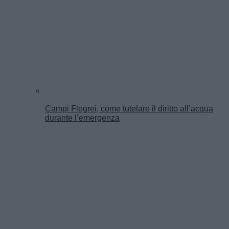
Campi Flegrei, come tutelare il diritto all’acqua
durante l’emergenza