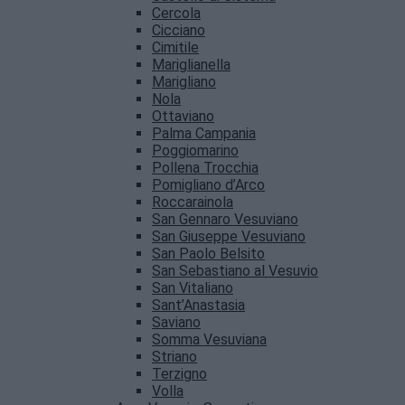
Cercola
Cicciano
Cimitile
Mariglianella
Marigliano
Nola
Ottaviano
Palma Campania
Poggiomarino
Pollena Trocchia
Pomigliano d’Arco
Roccarainola
San Gennaro Vesuviano
San Giuseppe Vesuviano
San Paolo Belsito
San Sebastiano al Vesuvio
San Vitaliano
Sant’Anastasia
Saviano
Somma Vesuviana
Striano
Terzigno
Volla