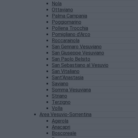
Nola
Ottaviano
Palma Campania
Poggiomarino
Pollena Trocchia
Pomigliano d’Arco
Roccarainola
San Gennaro Vesuviano
San Giuseppe Vesuviano
San Paolo Belsito
San Sebastiano al Vesuvio
San Vitaliano
Sant’Anastasia
Saviano
Somma Vesuviana
Striano
Terzigno
Volla
Area Vesuvio-Sorrentina
Agerola
Anacapri
Boscoreale