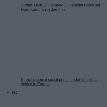
Sudan, UNICEF: almeno 23 bambini uccisi nel
Nord Kordofan in due mesi
Francia, stop ai social per gli under 15: svolta
storica in Europa
Tech