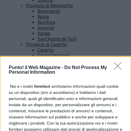
Solofra
Provincia di Benevento
Benevento
Airola
Apollosa
Amorosi
Arpaia
Sant’Agata de’ Goti
Provincia di Caserta
Caserta
Castel Volturno
Santa Maria Capua vetere
Provincia di Salerno
Punto! il Web Magazine -
Do Not Process My
Personal Information
Salerno
Agropoli
Amalfi
Noi e i nostri
fornitori
archiviamo informazioni quali cookie
Angri
su un dispositivo (e/o vi accediamo) e trattiamo i dati
Castellabate
personali, quali gli identificativi unici e informazioni generali
News
inviate da un dispositivo, per personalizzare gli annunci e i
contenuti, misurare le prestazioni di annunci e contenuti,
ricavare informazioni sul pubblico e anche per sviluppare e
migliorare i prodotti. Con la tua autorizzazione noi e i nostri
fornitori possiamo utilizzare dati precisi di geolocalizzazione e