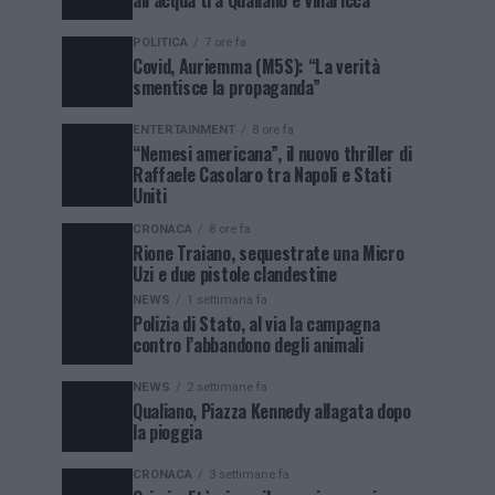
all’acqua tra Qualiano e Villaricca
POLITICA
7 ore fa
Covid, Auriemma (M5S): “La verità
smentisce la propaganda”
ENTERTAINMENT
8 ore fa
“Nemesi americana”, il nuovo thriller di
Raffaele Casolaro tra Napoli e Stati
Uniti
CRONACA
8 ore fa
Rione Traiano, sequestrate una Micro
Uzi e due pistole clandestine
NEWS
1 settimana fa
Polizia di Stato, al via la campagna
contro l’abbandono degli animali
NEWS
2 settimane fa
Qualiano, Piazza Kennedy allagata dopo
la pioggia
CRONACA
3 settimane fa