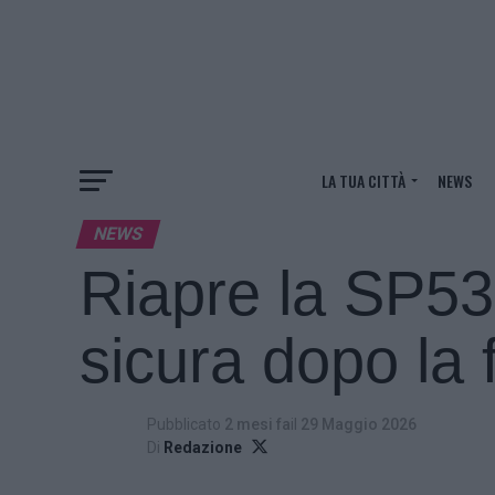
LA TUA CITTÀ
NEWS
NEWS
Riapre la SP53
sicura dopo la 
Pubblicato
2 mesi fa
il
29 Maggio 2026
Di
Redazione