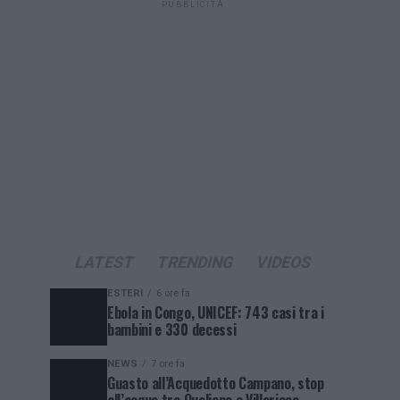
PUBBLICITÀ
LATEST
TRENDING
VIDEOS
ESTERI
6 ore fa
Ebola in Congo, UNICEF: 743 casi tra i
bambini e 330 decessi
NEWS
7 ore fa
Guasto all’Acquedotto Campano, stop