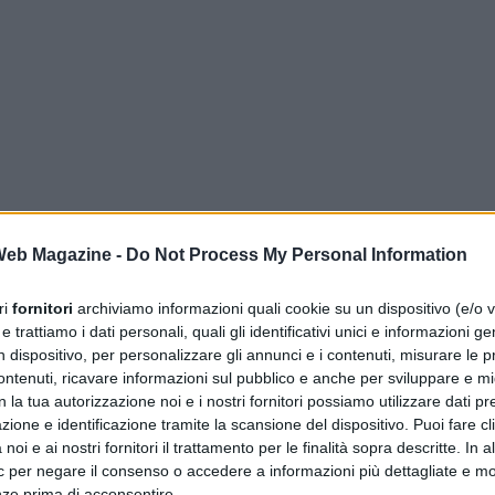
i
 Web Magazine -
Do Not Process My Personal Information
 costone aveva invaso la carreggiata della SP531,
ice (Pozzuoli), danneggiando anche i pali elettrici. La
ri
fornitori
archiviamo informazioni quali cookie su un dispositivo (e/o v
a al traffico, ma già nell’ottobre 2025 erano stati
 trattiamo i dati personali, quali gli identificativi unici e informazioni ge
a cui il disgaggio del materiale franato e l’istituzione
n dispositivo, per personalizzare gli annunci e i contenuti, misurare le p
ntenuti, ricavare informazioni sul pubblico e anche per sviluppare e mig
vano consentito una riapertura parziale. Dopo il rilascio
n la tua autorizzazione noi e i nostri fornitori possiamo utilizzare dati pre
rintendenza, in soli 40 giorni, sono stati realizzati gli
zione e identificazione tramite la scansione del dispositivo. Puoi fare cl
mpresa la pavimentazione stradale per circa 300 metri
noi e ai nostri fornitori il trattamento per le finalità sopra descritte. In a
ic per negare il consenso o accedere a informazioni più dettagliate e mo
nze prima di acconsentire.