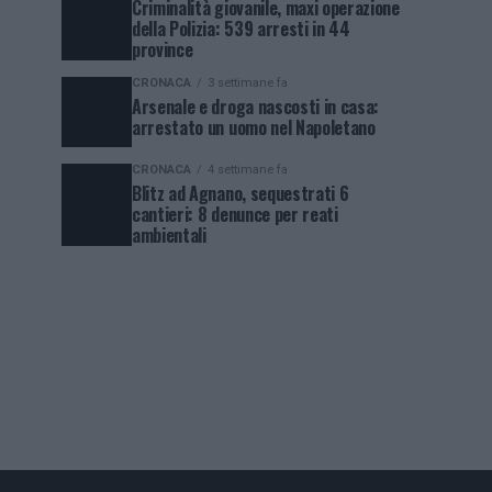
Criminalità giovanile, maxi operazione
della Polizia: 539 arresti in 44
province
CRONACA
3 settimane fa
Arsenale e droga nascosti in casa:
arrestato un uomo nel Napoletano
CRONACA
4 settimane fa
Blitz ad Agnano, sequestrati 6
cantieri: 8 denunce per reati
ambientali