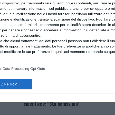
tri ragazzi, i nostri bambini, rischiano di avere la matrice
n dispositivo, per personalizzare gli annunci e i contenuti, misurare le p
atteristica fondante in questa nuova forma di società.
ntenuti, ricavare informazioni sul pubblico e anche per sviluppare e mig
rso i libri, sensibilizzarli, non può far altro che bene alla
n la tua autorizzazione noi e i nostri fornitori possiamo utilizzare dati pre
zione e identificazione tramite la scansione del dispositivo. Puoi fare cl
noi e ai nostri fornitori il trattamento per le finalità sopra descritte. In a
ic per negare il consenso o accedere a informazioni più dettagliate e mo
,
Viaggio Lib(e)ro
si pone come obiettivo di avvicinare
nze prima di acconsentire.
averso la creatività e la partecipazione diretta. Dopo
o che alcuni trattamenti dei dati personali possono non richiedere il t
ti partecipano a laboratori, incontri con gli autori,
ritto di opporti a tale trattamento. Le tue preferenze si applicheranno so
oi modificare le tue preferenze in qualsiasi momento ritornando su que
i e produzioni multimediali, diventando protagonisti
 la nostra
informativa sulla riservatezza
.
l Data Processing Opt Outs
AINMENT
CONFIRM
AVANTI IL ​​PROSSIMO
Adriano Celentano ricoverato? Il Clan
smentisce: “Sta benissimo”