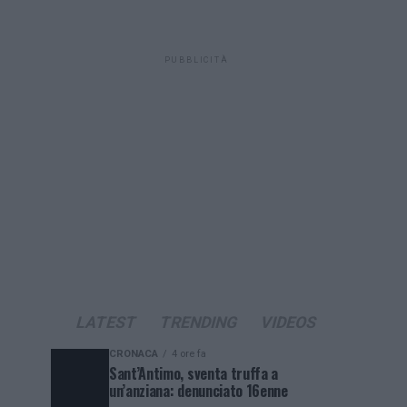
PUBBLICITÀ
LATEST
TRENDING
VIDEOS
CRONACA
4 ore fa
Sant’Antimo, sventa truffa a
un’anziana: denunciato 16enne