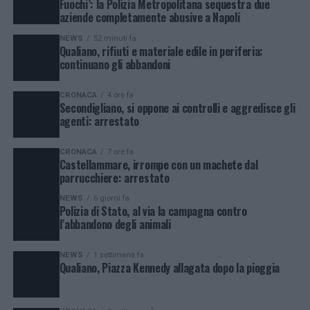
Fuochi’: la Polizia Metropolitana sequestra due
aziende completamente abusive a Napoli
NEWS
52 minuti fa
Qualiano, rifiuti e materiale edile in periferia:
continuano gli abbandoni
CRONACA
4 ore fa
Secondigliano, si oppone ai controlli e aggredisce gli
agenti: arrestato
CRONACA
7 ore fa
Castellammare, irrompe con un machete dal
parrucchiere: arrestato
NEWS
6 giorni fa
Polizia di Stato, al via la campagna contro
l’abbandono degli animali
NEWS
1 settimana fa
Qualiano, Piazza Kennedy allagata dopo la pioggia