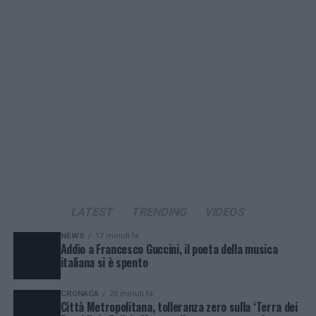
LATEST
TRENDING
VIDEOS
NEWS
17 minuti fa
Addio a Francesco Guccini, il poeta della musica
italiana si è spento
CRONACA
20 minuti fa
Città Metropolitana, tolleranza zero sulla ‘Terra dei