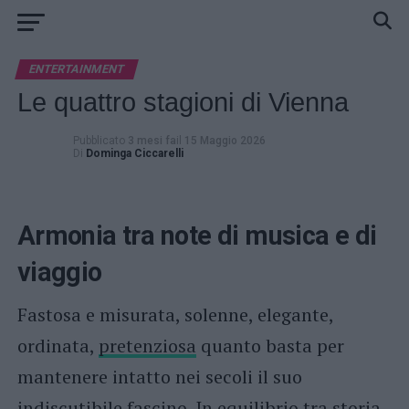
ENTERTAINMENT
Le quattro stagioni di Vienna
Pubblicato
3 mesi fa
il
15 Maggio 2026
Di
Dominga Ciccarelli
Armonia tra note di musica e di
viaggio
Fastosa e misurata, solenne, elegante,
ordinata,
pretenziosa
quanto basta per
mantenere intatto nei secoli il suo
indiscutibile fascino. In equilibrio tra storia