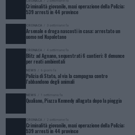
CRONACA
2 settimane fa
Criminalità giovanile, maxi operazione della Polizia:
539 arresti in 44 province
CRONACA
3 settimane fa
Arsenale e droga nascosti in casa: arrestato un
uomo nel Napoletano
CRONACA
4 settimane fa
Blitz ad Agnano, sequestrati 6 cantieri: 8 denunce
per reati ambientali
NEWS
6 giorni fa
Polizia di Stato, al via la campagna contro
l’abbandono degli animali
NEWS
1 settimana fa
Qualiano, Piazza Kennedy allagata dopo la pioggia
CRONACA
2 settimane fa
Criminalità giovanile, maxi operazione della Polizia:
539 arresti in 44 province