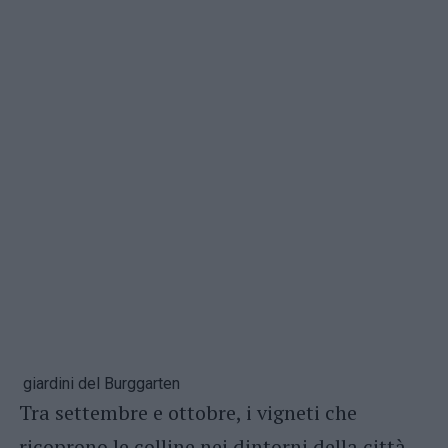
giardini del Burggarten
Tra settembre e ottobre, i vigneti che
ricoprono le colline nei dintorni della città