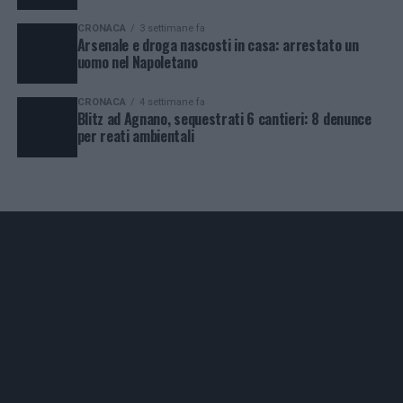
CRONACA
3 settimane fa
Arsenale e droga nascosti in casa: arrestato un
uomo nel Napoletano
CRONACA
4 settimane fa
Blitz ad Agnano, sequestrati 6 cantieri: 8 denunce
per reati ambientali