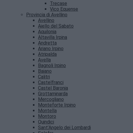
Trecase
Vico Equense
Provincia di Avellino
Avellino
Aiello del Sabato
Aquilonia
Altavilla Irpina
Andretta
Ariano Irpino
Atripalda
Avella
Bagnoli Irpino
Baiano
Calitri
Castelfranci
Castel Baronia
Grottaminarda
Mercogliano
Monteforte Irpino
Montella
Montoro
Quindici
Sant’Angelo dei Lombardi