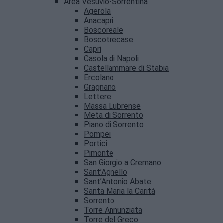
Area Vesuvio-Sorrentina
Agerola
Anacapri
Boscoreale
Boscotrecase
Capri
Casola di Napoli
Castellammare di Stabia
Ercolano
Gragnano
Lettere
Massa Lubrense
Meta di Sorrento
Piano di Sorrento
Pompei
Portici
Pimonte
San Giorgio a Cremano
Sant’Agnello
Sant’Antonio Abate
Santa Maria la Carità
Sorrento
Torre Annunziata
Torre del Greco