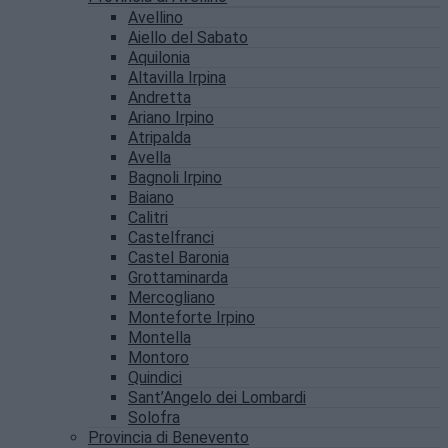
Avellino
Aiello del Sabato
Aquilonia
Altavilla Irpina
Andretta
Ariano Irpino
Atripalda
Avella
Bagnoli Irpino
Baiano
Calitri
Castelfranci
Castel Baronia
Grottaminarda
Mercogliano
Monteforte Irpino
Montella
Montoro
Quindici
Sant’Angelo dei Lombardi
Solofra
Provincia di Benevento