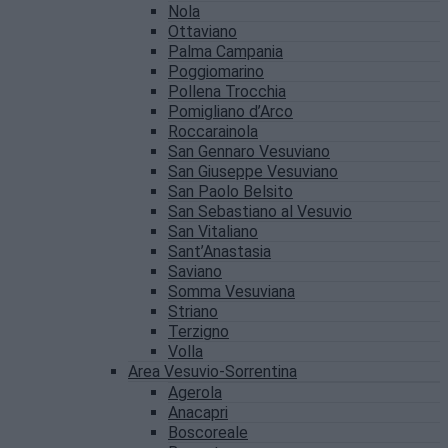
Nola
Ottaviano
Palma Campania
Poggiomarino
Pollena Trocchia
Pomigliano d’Arco
Roccarainola
San Gennaro Vesuviano
San Giuseppe Vesuviano
San Paolo Belsito
San Sebastiano al Vesuvio
San Vitaliano
Sant’Anastasia
Saviano
Somma Vesuviana
Striano
Terzigno
Volla
Area Vesuvio-Sorrentina
Agerola
Anacapri
Boscoreale