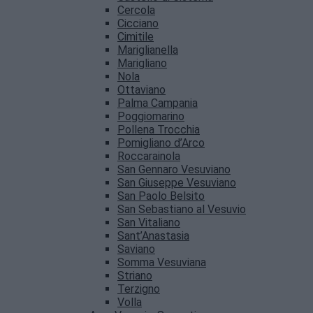
Cercola
Cicciano
Cimitile
Mariglianella
Marigliano
Nola
Ottaviano
Palma Campania
Poggiomarino
Pollena Trocchia
Pomigliano d’Arco
Roccarainola
San Gennaro Vesuviano
San Giuseppe Vesuviano
San Paolo Belsito
San Sebastiano al Vesuvio
San Vitaliano
Sant’Anastasia
Saviano
Somma Vesuviana
Striano
Terzigno
Volla