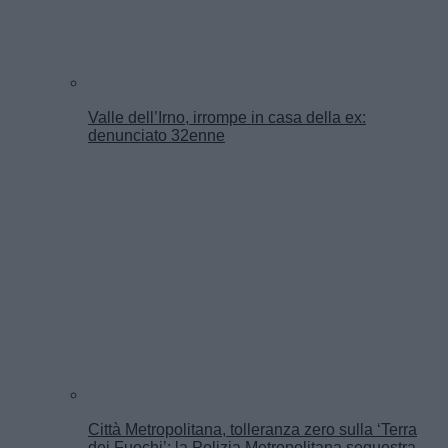
Valle dell’Irno, irrompe in casa della ex:
denunciato 32enne
Città Metropolitana, tolleranza zero sulla ‘Terra
dei Fuochi’: la Polizia Metropolitana sequestra