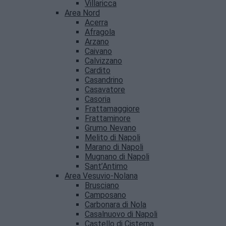
Villaricca
Area Nord
Acerra
Afragola
Arzano
Caivano
Calvizzano
Cardito
Casandrino
Casavatore
Casoria
Frattamaggiore
Frattaminore
Grumo Nevano
Melito di Napoli
Marano di Napoli
Mugnano di Napoli
Sant’Antimo
Area Vesuvio-Nolana
Brusciano
Camposano
Carbonara di Nola
Casalnuovo di Napoli
Castello di Cisterna