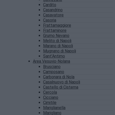
Cardito
Casandrino
Casavatore
Casoria
Frattamaggiore
Frattaminore
Grumo Nevano
Melito di Napoli
Marano di Napoli
Mugnano di Napoli
Sant’Antimo
Area Vesuvio-Nolana
Brusciano
Camposano
Carbonara di Nola
Casalnuovo di Napoli
Castello di Cisterna
Cercola
Cicciano
Cimitile
Mariglianella
Marigliano