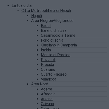
La tua città
Città Metropolitana di Napoli
Napoli
Area Flegrea-Giuglianese
Bacoli
Barano d’Ischia
Casamicciola Terme
Forio d’Ischia
Giugliano in Campania
Ischia
Monte di Procida
Pozzuoli
Procida
Qualiano
Quarto Flegreo
Villaricca
Area Nord
Acerra
Afragola
Arzano
Caivano
Calvizzano