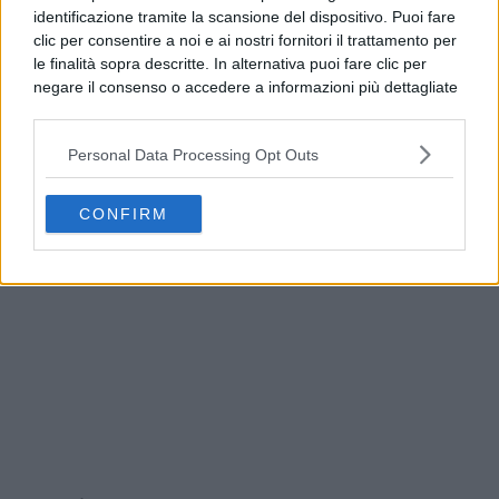
identificazione tramite la scansione del dispositivo. Puoi fare
clic per consentire a noi e ai nostri fornitori il trattamento per
le finalità sopra descritte. In alternativa puoi fare clic per
negare il consenso o accedere a informazioni più dettagliate
e modificare le tue preferenze prima di acconsentire.
Si rende noto che alcuni trattamenti dei dati personali
Personal Data Processing Opt Outs
possono non richiedere il tuo consenso, ma hai il diritto di
opporti a tale trattamento. Le tue preferenze si
Guasto all’Acquedotto Campano, stop all’acqua
applicheranno solo a questo sito web. Puoi modificare le tue
tra Qualiano e Villaricca
CONFIRM
preferenze in qualsiasi momento ritornando su questo sito o
consultando la nostra
informativa sulla riservatezza
.