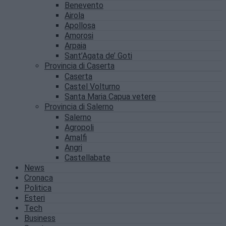
Benevento
Airola
Apollosa
Amorosi
Arpaia
Sant’Agata de’ Goti
Provincia di Caserta
Caserta
Castel Volturno
Santa Maria Capua vetere
Provincia di Salerno
Salerno
Agropoli
Amalfi
Angri
Castellabate
News
Cronaca
Politica
Esteri
Tech
Business