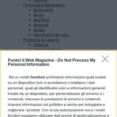
Solofra
Provincia di Benevento
Benevento
Airola
Apollosa
Amorosi
Arpaia
Sant’Agata de’ Goti
Provincia di Caserta
Caserta
Castel Volturno
Santa Maria Capua vetere
Provincia di Salerno
Punto! il Web Magazine -
Do Not Process My
Personal Information
Salerno
Agropoli
Amalfi
Noi e i nostri
fornitori
archiviamo informazioni quali cookie
Angri
su un dispositivo (e/o vi accediamo) e trattiamo i dati
Castellabate
personali, quali gli identificativi unici e informazioni generali
News
inviate da un dispositivo, per personalizzare gli annunci e i
contenuti, misurare le prestazioni di annunci e contenuti,
ricavare informazioni sul pubblico e anche per sviluppare e
migliorare i prodotti. Con la tua autorizzazione noi e i nostri
fornitori possiamo utilizzare dati precisi di geolocalizzazione e