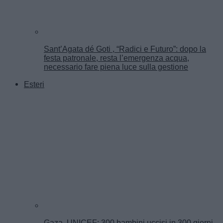
Sant’Agata dé Goti , “Radici e Futuro”: dopo la
festa patronale, resta l’emergenza acqua,
necessario fare piena luce sulla gestione
Esteri
Gaza, UNICEF: 300 bambini uccisi in 300 giorni