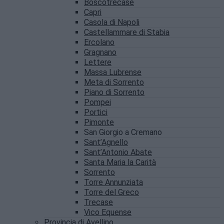
Boscotrecase
Capri
Casola di Napoli
Castellammare di Stabia
Ercolano
Gragnano
Lettere
Massa Lubrense
Meta di Sorrento
Piano di Sorrento
Pompei
Portici
Pimonte
San Giorgio a Cremano
Sant’Agnello
Sant’Antonio Abate
Santa Maria la Carità
Sorrento
Torre Annunziata
Torre del Greco
Trecase
Vico Equense
Provincia di Avellino