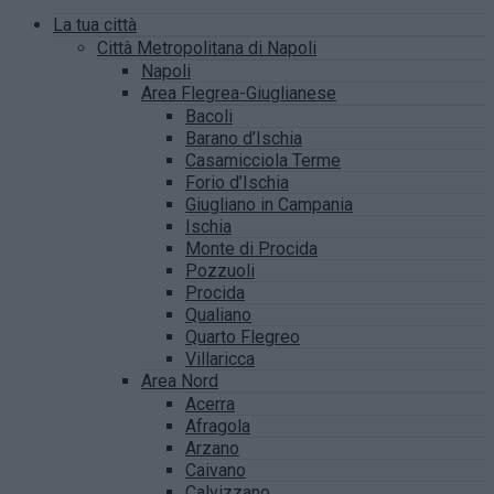
La tua città
Città Metropolitana di Napoli
Napoli
Area Flegrea-Giuglianese
Bacoli
Barano d’Ischia
Casamicciola Terme
Forio d’Ischia
Giugliano in Campania
Ischia
Monte di Procida
Pozzuoli
Procida
Qualiano
Quarto Flegreo
Villaricca
Area Nord
Acerra
Afragola
Arzano
Caivano
Calvizzano