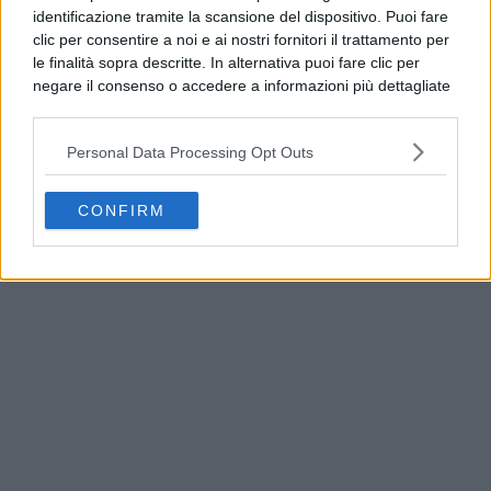
identificazione tramite la scansione del dispositivo. Puoi fare
clic per consentire a noi e ai nostri fornitori il trattamento per
le finalità sopra descritte. In alternativa puoi fare clic per
negare il consenso o accedere a informazioni più dettagliate
e modificare le tue preferenze prima di acconsentire.
Si rende noto che alcuni trattamenti dei dati personali
Personal Data Processing Opt Outs
possono non richiedere il tuo consenso, ma hai il diritto di
opporti a tale trattamento. Le tue preferenze si
applicheranno solo a questo sito web. Puoi modificare le tue
CONFIRM
Napoli, Ditto: “Trasporti estivi da potenziare entro il
preferenze in qualsiasi momento ritornando su questo sito o
2027”
consultando la nostra
informativa sulla riservatezza
.