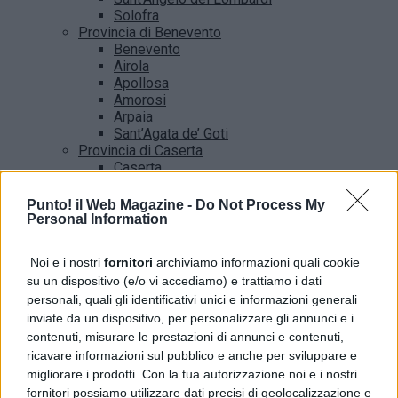
Solofra
Provincia di Benevento
Benevento
Airola
Apollosa
Amorosi
Arpaia
Sant’Agata de’ Goti
Provincia di Caserta
Caserta
Castel Volturno
Santa Maria Capua vetere
Punto! il Web Magazine -
Do Not Process My
Provincia di Salerno
Personal Information
Salerno
Agropoli
Noi e i nostri
fornitori
archiviamo informazioni quali cookie
Amalfi
su un dispositivo (e/o vi accediamo) e trattiamo i dati
Angri
personali, quali gli identificativi unici e informazioni generali
Castellabate
inviate da un dispositivo, per personalizzare gli annunci e i
News
contenuti, misurare le prestazioni di annunci e contenuti,
ricavare informazioni sul pubblico e anche per sviluppare e
migliorare i prodotti. Con la tua autorizzazione noi e i nostri
fornitori possiamo utilizzare dati precisi di geolocalizzazione e