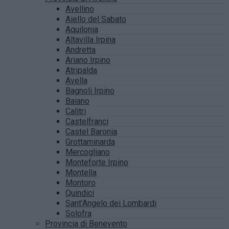
Avellino
Aiello del Sabato
Aquilonia
Altavilla Irpina
Andretta
Ariano Irpino
Atripalda
Avella
Bagnoli Irpino
Baiano
Calitri
Castelfranci
Castel Baronia
Grottaminarda
Mercogliano
Monteforte Irpino
Montella
Montoro
Quindici
Sant’Angelo dei Lombardi
Solofra
Provincia di Benevento