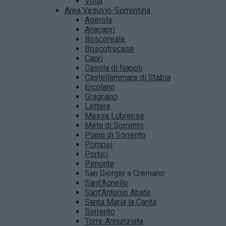
Volla
Area Vesuvio-Sorrentina
Agerola
Anacapri
Boscoreale
Boscotrecase
Capri
Casola di Napoli
Castellammare di Stabia
Ercolano
Gragnano
Lettere
Massa Lubrense
Meta di Sorrento
Piano di Sorrento
Pompei
Portici
Pimonte
San Giorgio a Cremano
Sant’Agnello
Sant’Antonio Abate
Santa Maria la Carità
Sorrento
Torre Annunziata