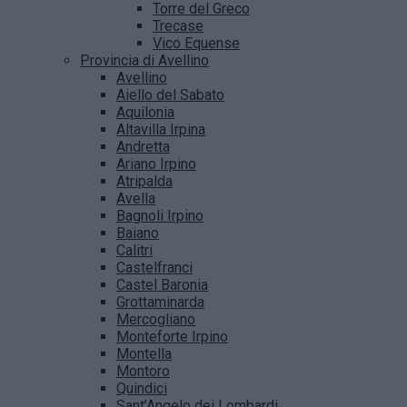
Torre del Greco
Trecase
Vico Equense
Provincia di Avellino
Avellino
Aiello del Sabato
Aquilonia
Altavilla Irpina
Andretta
Ariano Irpino
Atripalda
Avella
Bagnoli Irpino
Baiano
Calitri
Castelfranci
Castel Baronia
Grottaminarda
Mercogliano
Monteforte Irpino
Montella
Montoro
Quindici
Sant’Angelo dei Lombardi