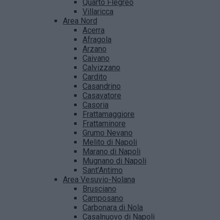
Quarto Flegreo
Villaricca
Area Nord
Acerra
Afragola
Arzano
Caivano
Calvizzano
Cardito
Casandrino
Casavatore
Casoria
Frattamaggiore
Frattaminore
Grumo Nevano
Melito di Napoli
Marano di Napoli
Mugnano di Napoli
Sant’Antimo
Area Vesuvio-Nolana
Brusciano
Camposano
Carbonara di Nola
Casalnuovo di Napoli