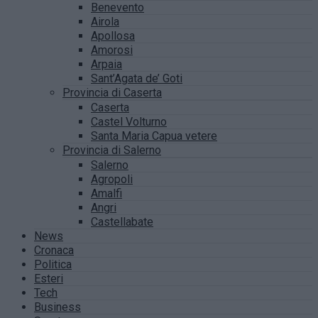
Benevento
Airola
Apollosa
Amorosi
Arpaia
Sant’Agata de’ Goti
Provincia di Caserta
Caserta
Castel Volturno
Santa Maria Capua vetere
Provincia di Salerno
Salerno
Agropoli
Amalfi
Angri
Castellabate
News
Cronaca
Politica
Esteri
Tech
Business