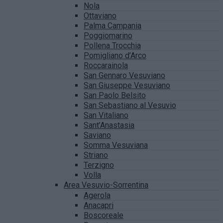
Nola
Ottaviano
Palma Campania
Poggiomarino
Pollena Trocchia
Pomigliano d’Arco
Roccarainola
San Gennaro Vesuviano
San Giuseppe Vesuviano
San Paolo Belsito
San Sebastiano al Vesuvio
San Vitaliano
Sant’Anastasia
Saviano
Somma Vesuviana
Striano
Terzigno
Volla
Area Vesuvio-Sorrentina
Agerola
Anacapri
Boscoreale