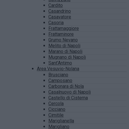
Cardito
Casandrino
Casavatore
Casoria
Frattamaggiore
Frattaminore
Grumo Nevano
Melito di Napoli
Marano di Napoli
Mugnano di Napoli
Sant’Antimo
Area Vesuvio-Nolana
Brusciano
Camposano
Carbonara di Nola
Casalnuovo di Napoli
Castello di Cisterna
Cercola
Cicciano
Cimitile
Mariglianella
Marigliano