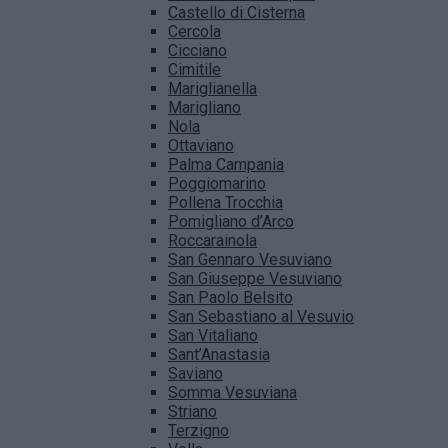
Castello di Cisterna
Cercola
Cicciano
Cimitile
Mariglianella
Marigliano
Nola
Ottaviano
Palma Campania
Poggiomarino
Pollena Trocchia
Pomigliano d’Arco
Roccarainola
San Gennaro Vesuviano
San Giuseppe Vesuviano
San Paolo Belsito
San Sebastiano al Vesuvio
San Vitaliano
Sant’Anastasia
Saviano
Somma Vesuviana
Striano
Terzigno