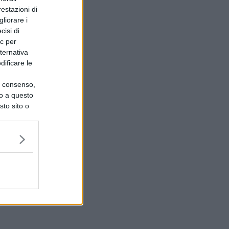
restazioni di
liorare i
cisi di
ic per
lternativa
dificare le
uo consenso,
lo a questo
sto sito o