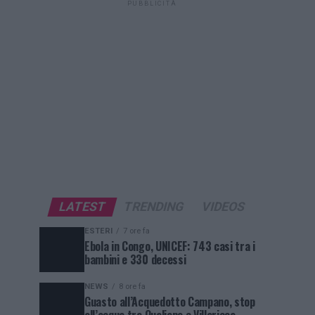
PUBBLICITÀ
LATEST
TRENDING
VIDEOS
ESTERI
7 ore fa
Ebola in Congo, UNICEF: 743 casi tra i
bambini e 330 decessi
NEWS
8 ore fa
Guasto all’Acquedotto Campano, stop