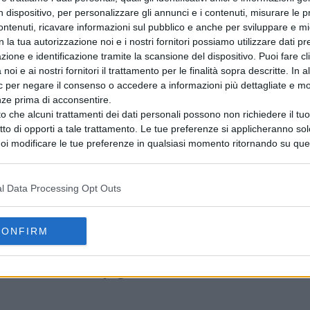
n dispositivo, per personalizzare gli annunci e i contenuti, misurare le p
ntenuti, ricavare informazioni sul pubblico e anche per sviluppare e mig
n la tua autorizzazione noi e i nostri fornitori possiamo utilizzare dati pre
zione e identificazione tramite la scansione del dispositivo. Puoi fare cl
noi e ai nostri fornitori il trattamento per le finalità sopra descritte. In a
ic per negare il consenso o accedere a informazioni più dettagliate e mo
nze prima di acconsentire.
o che alcuni trattamenti dei dati personali possono non richiedere il t
ritto di opporti a tale trattamento. Le tue preferenze si applicheranno so
oi modificare le tue preferenze in qualsiasi momento ritornando su que
 la nostra
informativa sulla riservatezza
.
l Data Processing Opt Outs
RI
CRONACA
DROGA
LAZIO
REBIBBIA
ROMA
CONFIRM
AVANTI IL ​​PROSSIMO
esto
Montella: Traffico Illecito di animali
del
da compagnia