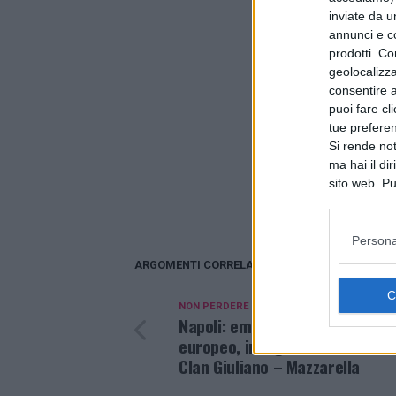
inviate da u
annunci e co
prodotti. Co
geolocalizza
consentire a 
puoi fare cl
tue prefere
Si rende not
ma hai il di
sito web. Pu
consultando
Persona
ARGOMENTI CORRELATI:
CARCERE
CELLULA
NON PERDERE
Napoli: emesso mandato d’arr
europeo, indagato un membro 
Clan Giuliano – Mazzarella