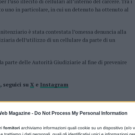
 l’uso illecito di cellulari all’interno del carcere. Tra i
o uno in particolare, in cui un detenuto ha ottenuto al
.
enitenziario è stata contestata l’omessa denuncia alla
iaria dell’utilizzo di un cellulare da parte di un
 parte delle Autorità Giudiziarie al fine di prevenire
k
, seguici su
X
e
Instagram
 Web Magazine -
Do Not Process My Personal Information
ri
fornitori
archiviamo informazioni quali cookie su un dispositivo (e/o v
 trattiamo i dati personali, quali gli identificativi unici e informazioni ge