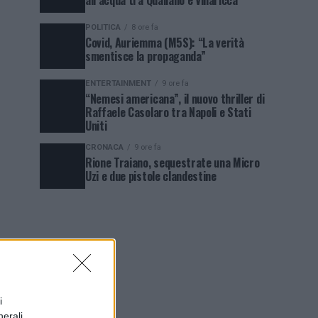
all’acqua tra Qualiano e Villaricca
POLITICA
8 ore fa
Covid, Auriemma (M5S): “La verità
smentisce la propaganda”
ENTERTAINMENT
9 ore fa
“Nemesi americana”, il nuovo thriller di
Raffaele Casolaro tra Napoli e Stati
Uniti
CRONACA
9 ore fa
Rione Traiano, sequestrate una Micro
Uzi e due pistole clandestine
i
nerali