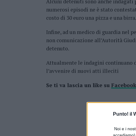
Alcuni detenuti sono anche indagati per
numerosi episodi ne è stato contestat
costo di 30 euro una pizza e una birra
Infine, ad un medico di guardia nel p
non comunicazione all’Autorità Giudiz
detenuto.
Attualmente le indagini continuano da
l’avvenire di nuovi atti illeciti
Se ti va lascia un like su
Faceboo
Punto! il
Noi e i nost
accediamo) e