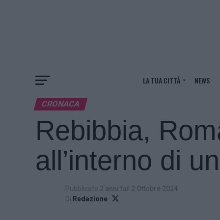
LA TUA CITTÀ
NEWS
CRONACA
Rebibbia, Roma
all’interno di u
Pubblicato
2 anni fa
il
2 Ottobre 2024
Di
Redazione