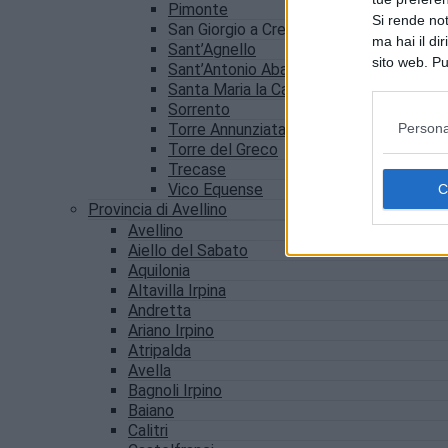
Pimonte
Si rende not
San Giorgio a Cremano
ma hai il di
Sant’Agnello
sito web. Pu
Sant’Antonio Abate
consultando
Santa Maria la Carità
Sorrento
Persona
Torre Annunziata
Torre del Greco
Trecase
Vico Equense
Provincia di Avellino
Avellino
Aiello del Sabato
Aquilonia
Altavilla Irpina
Andretta
Ariano Irpino
Atripalda
Avella
Bagnoli Irpino
Baiano
Calitri