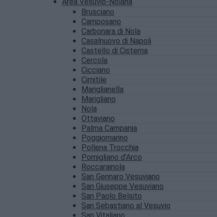
Area Vesuvio-Nolana
Brusciano
Camposano
Carbonara di Nola
Casalnuovo di Napoli
Castello di Cisterna
Cercola
Cicciano
Cimitile
Mariglianella
Marigliano
Nola
Ottaviano
Palma Campania
Poggiomarino
Pollena Trocchia
Pomigliano d’Arco
Roccarainola
San Gennaro Vesuviano
San Giuseppe Vesuviano
San Paolo Belsito
San Sebastiano al Vesuvio
San Vitaliano