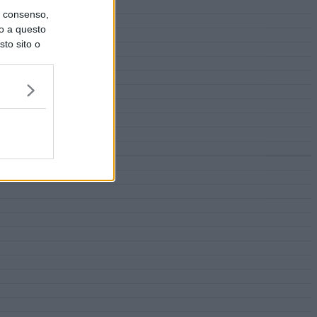
uo consenso,
lo a questo
sto sito o