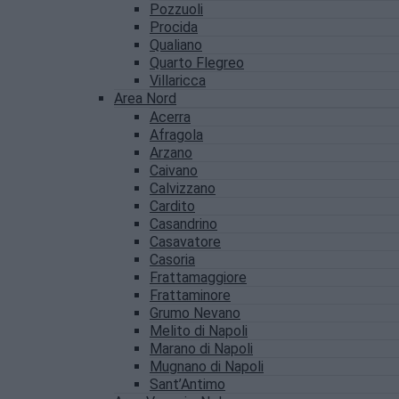
Pozzuoli
Procida
Qualiano
Quarto Flegreo
Villaricca
Area Nord
Acerra
Afragola
Arzano
Caivano
Calvizzano
Cardito
Casandrino
Casavatore
Casoria
Frattamaggiore
Frattaminore
Grumo Nevano
Melito di Napoli
Marano di Napoli
Mugnano di Napoli
Sant’Antimo