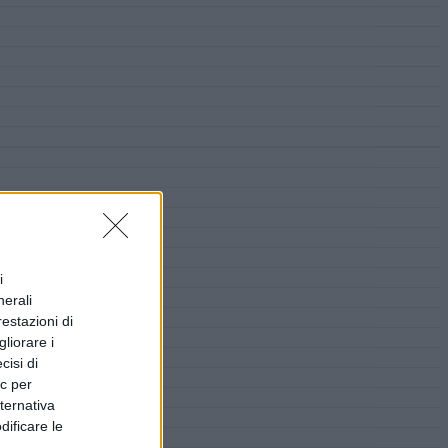
i
nerali
restazioni di
liorare i
cisi di
ic per
lternativa
dificare le