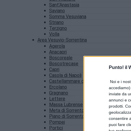
Sant’Anastasia
Saviano
Somma Vesuviana
Striano
Terzigno
Volla
Area Vesuvio-Sorrentina
Agerola
Anacapri
Boscoreale
Boscotrecase
Punto! il
Capri
Casola di Napoli
Castellammare di Stabia
Noi e i nost
Ercolano
accediamo) e
Gragnano
inviate da u
Lettere
annunci e co
Massa Lubrense
prodotti. Co
Meta di Sorrento
geolocalizza
Piano di Sorrento
consentire a 
Pompei
puoi fare cl
Portici
tue prefere