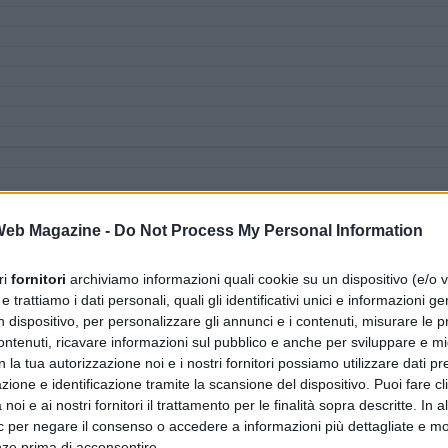
 Web Magazine -
Do Not Process My Personal Information
ri
fornitori
archiviamo informazioni quali cookie su un dispositivo (e/o v
 trattiamo i dati personali, quali gli identificativi unici e informazioni ge
n dispositivo, per personalizzare gli annunci e i contenuti, misurare le p
ntenuti, ricavare informazioni sul pubblico e anche per sviluppare e mig
n la tua autorizzazione noi e i nostri fornitori possiamo utilizzare dati pre
zione e identificazione tramite la scansione del dispositivo. Puoi fare cl
noi e ai nostri fornitori il trattamento per le finalità sopra descritte. In a
ic per negare il consenso o accedere a informazioni più dettagliate e mo
nze prima di acconsentire.