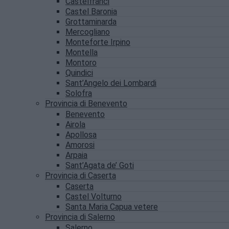
Castelfranci
Castel Baronia
Grottaminarda
Mercogliano
Monteforte Irpino
Montella
Montoro
Quindici
Sant’Angelo dei Lombardi
Solofra
Provincia di Benevento
Benevento
Airola
Apollosa
Amorosi
Arpaia
Sant’Agata de’ Goti
Provincia di Caserta
Caserta
Castel Volturno
Santa Maria Capua vetere
Provincia di Salerno
Salerno