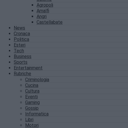
Agropoli
Amalfi
Angri
Castellabate
News
Cronaca
Politica
Esteri
Tech
Business
Sports
Entertainment
Rubriche
Criminologia
Cucina
Cultura
Eventi
Gaming
Gossip
Informatica
Libri
Motori